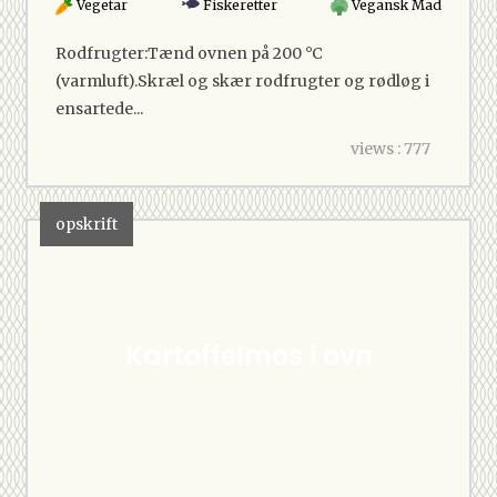
Vegetar
Fiskeretter
Vegansk Mad
Rodfrugter:Tænd ovnen på 200 °C
(varmluft).Skræl og skær rodfrugter og rødløg i
ensartede...
views : 777
opskrift
Kartoffelmos i ovn