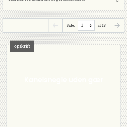
Side:
af 18
opskrift
Kanelsnegle uden gær