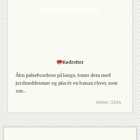
Banan hotdogs
Kødretter
Åbn pølsebrødene på langs. Smør dem med
jordnøddesmør og placér en banan i hver, som
om...
views : 3244