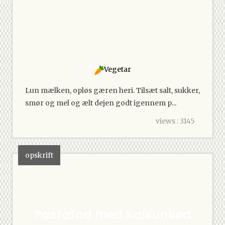
Vegetar
Lun mælken, opløs gæren heri. Tilsæt salt, sukker,
smør og mel og ælt dejen godt igennem p...
views : 3145
opskrift
Pastafad med kalkunkød