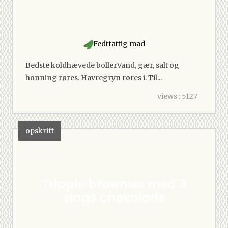
Fedtfattig mad
Bedste koldhævede bollerVand, gær, salt og
honning røres. Havregryn røres i. Til...
views : 5127
opskrift
Tripple brownies med 3
slags chokolade