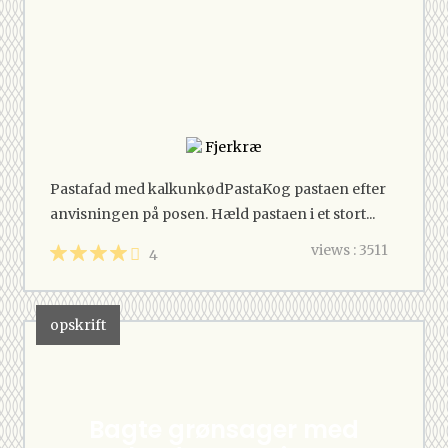
Fjerkræ
Pastafad med kalkunkødPastaKog pastaen efter
anvisningen på posen. Hæld pastaen i et stort...
views : 3511
4
opskrift
Bagte grønsager med