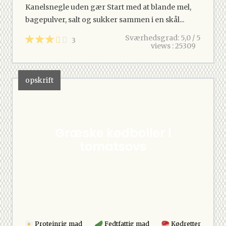
Kanelsnegle uden gær Start med at blande mel,
bagepulver, salt og sukker sammen i en skål...
Sværhedsgrad: 5,0 / 5
3
views : 25309
opskrift
Græske kødboller i
tomatsovs
Proteinrig mad
Fedtfattig mad
Kødretter