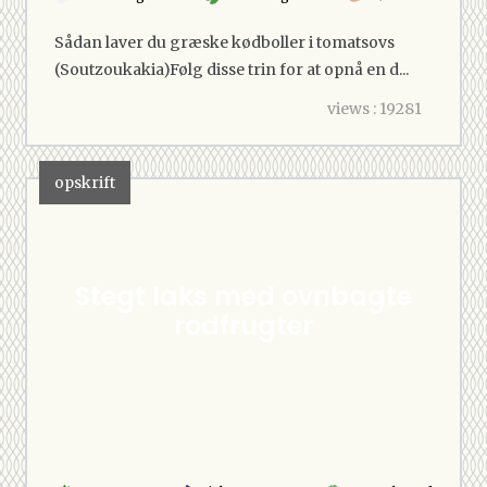
Sådan laver du græske kødboller i tomatsovs
(Soutzoukakia)Følg disse trin for at opnå en d...
views : 19281
opskrift
Stegt laks med ovnbagte
rodfrugter