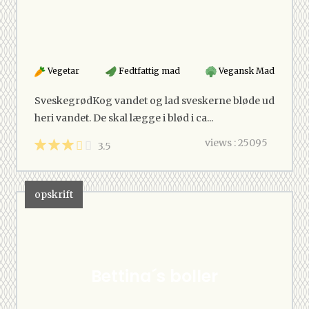
Vegetar
Fedtfattig mad
Vegansk Mad
SveskegrødKog vandet og lad sveskerne bløde ud
heri vandet. De skal lægge i blød i ca...
views : 25095
3.5
opskrift
Bettina´s boller