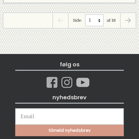
Side:
af 18
følg os
nyhedsbrev