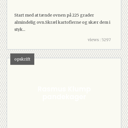
Start med at tænde ovnen på 225 grader
almindelig ovn.Skræl kartoflerne og skær dem i
styk...
views : 5297
opskrift
Rasmus Klump
pandekager