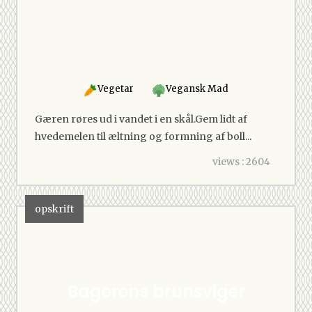
Vegetar
Vegansk Mad
Gæren røres ud i vandet i en skål.Gem lidt af
hvedemelen til æltning og formning af boll...
views : 2604
opskrift
Bagerens brunsviger