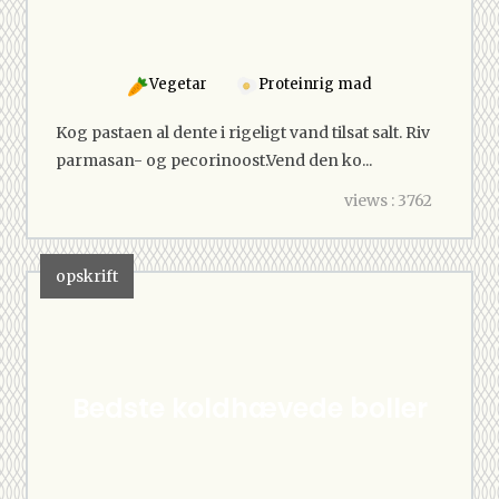
Vegetar
Proteinrig mad
Kog pastaen al dente i rigeligt vand tilsat salt. Riv
parmasan- og pecorinoost.Vend den ko...
views : 3762
opskrift
Bedste koldhævede boller