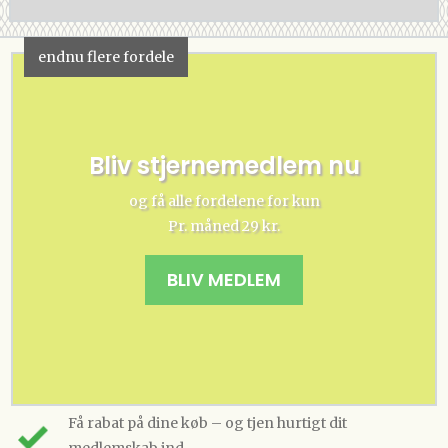
endnu flere fordele
Bliv stjernemedlem nu
og få alle fordelene for kun
Pr. måned 29 kr.
BLIV MEDLEM
Få rabat på dine køb – og tjen hurtigt dit