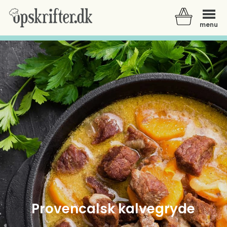
menu
Der er ingen varer i din kurv.
Provencalsk kalvegryde