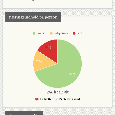
næringsindhold pr. person
Protein
Kulhydrater
Fedt
8.1g
7.5g
35.7g
246
kcal i alt
Kødretter
Proteinrig mad