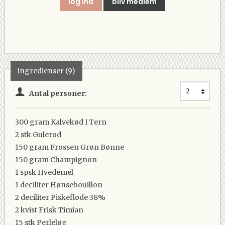
log ind
bliv medlem
ingredienser (9)
Antal personer:
300 gram
Kalvekød I Tern
2 stk
Gulerod
150 gram
Frossen Grøn Bønne
150 gram
Champignon
1 spsk
Hvedemel
1 deciliter
Hønsebouillon
2 deciliter
Piskefløde 38%
2 kvist
Frisk Timian
15 stk
Perleløg