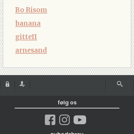
Bo Risom
banana
gitte11
arnesand
følg os