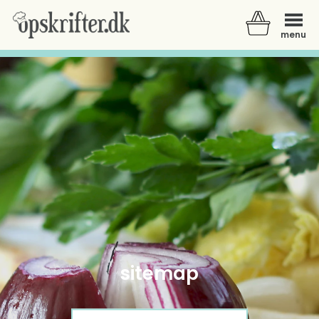
menu
Der er ingen varer i din kurv.
sitemap