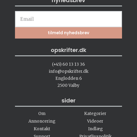
nyhedsbrev
opskrifter.dk
(+45) 60 13 13 36
info@opskrifter.dk
Englodden 6
2500 Valby
sider
Om
Kategorier
Annoncering
Videoer
Kontakt
Indlæg
Support
Privatlivspolitik