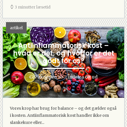
3 minutter læsetid
artikel
Antiinflammatorisk kost –
hvad er det, og hvorfor er det
godt for os?
Giv kroppen ro - indefra og ud
Vores krop har brug for balance – og det gælder også
i kosten. Antiinflammatorisk kost handler ikke om
slankekure eller...