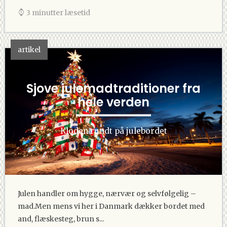
3 minutter læsetid
artikel
Sjove julemadtraditioner fra
hele verden
Kloden rundt på julebordet
Julen handler om hygge, nærvær og selvfølgelig –
mad.Men mens vi her i Danmark dækker bordet med
and, flæskesteg, brun s...