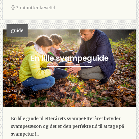
3 minutter læsetid
guide
En lille svampeguide
.
En lille guide til efterårets svampeEfteråret betyder
svampesæson og det er den perfekte tid til at tage på
svampetur i...