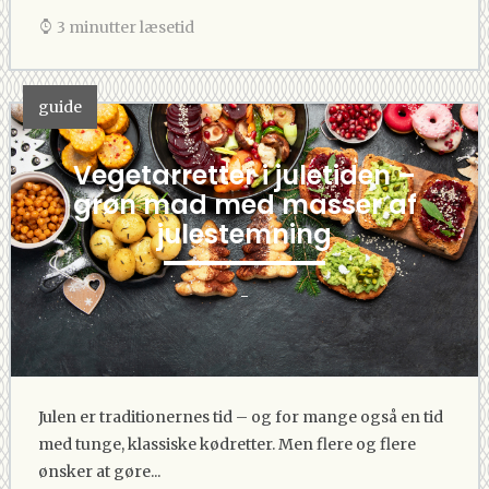
3 minutter læsetid
guide
Vegetarretter i juletiden –
grøn mad med masser af
julestemning
-
Julen er traditionernes tid – og for mange også en tid
med tunge, klassiske kødretter. Men flere og flere
ønsker at gøre...