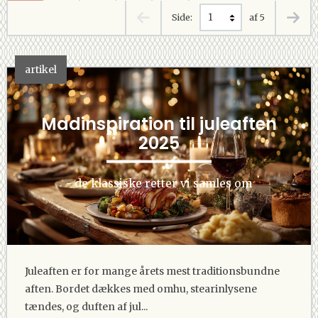
Side:
af 5
artikel
Madinspiration til juleaften
2025
- de klassiske retter vi samles om
Juleaften er for mange årets mest traditionsbundne
aften. Bordet dækkes med omhu, stearinlysene
tændes, og duften af jul...