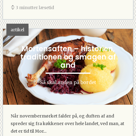
3 minutter læsetid
artikel
Mortensaften – historien,
traditionen og smagen af
and
Så skal anden på bordet
Når novembermørket falder på, og duften af and
spreder sig fra køkkener over hele landet, ved man, at
det er tid til Mor...