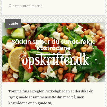
3 minutter læsetid
guide
Sådan spiser du sundt ifølge
Kostrådene
Inspiration til at leve sundt
TommelfingerreglenI virkeligheden er der ikke én
rigtig måde at sammensætte din mad på, men
kostrådene er en guide til,...