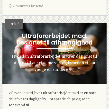
2 minutter læsetid
artikel
Ultraforarbejdet mad:
Designet til afhængighed
Hvordan ultraforarbejdet mad er designet til
at få os til at spise mere – og hvordan vi kan
vælge en sundere vej
Vi lever i en tid, hvor ultraforarbejdet mad er en stor
del af vores daglige liv. Fra sprøde chips og søde
sodavand til...