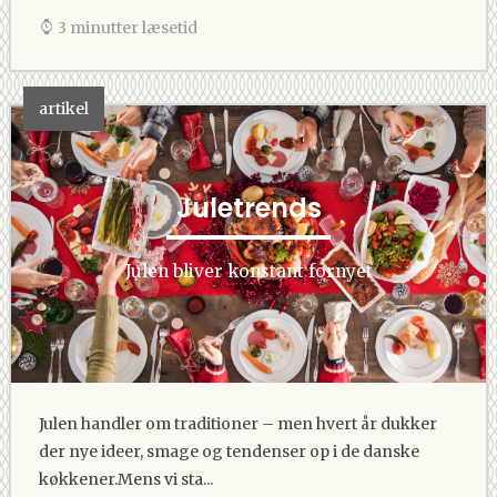
3 minutter læsetid
artikel
Juletrends
Julen bliver konstant fornyet
Julen handler om traditioner – men hvert år dukker
der nye ideer, smage og tendenser op i de danske
køkkener.Mens vi sta...