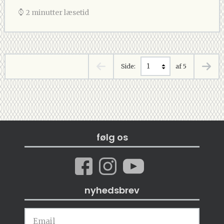
2 minutter læsetid
Side:
af 5
følg os
nyhedsbrev