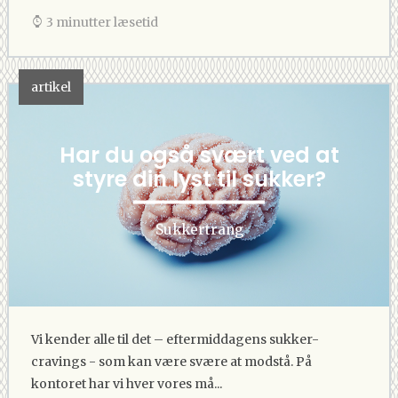
3 minutter læsetid
artikel
Har du også svært ved at
styre din lyst til sukker?
Sukkertrang
Vi kender alle til det – eftermiddagens sukker-
cravings - som kan være svære at modstå. På
kontoret har vi hver vores må...