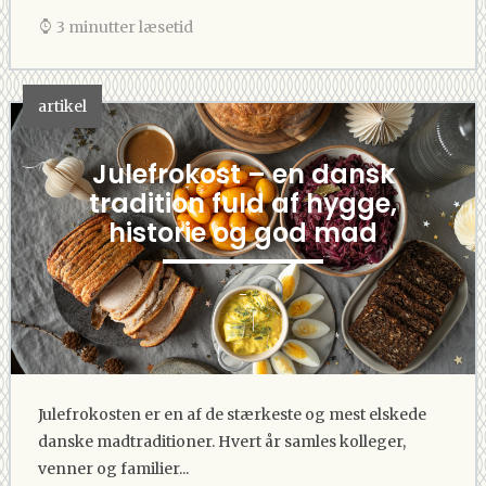
3 minutter læsetid
artikel
Julefrokost – en dansk
tradition fuld af hygge,
historie og god mad
-
Julefrokosten er en af de stærkeste og mest elskede
danske madtraditioner. Hvert år samles kolleger,
venner og familier...