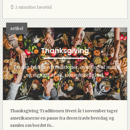
2 minutter læsetid
artikel
Thanksgiving
En dag fyldt med traditioner, overflod af mad
og vigtigst af alt, taknemmelighed.
Thanksgiving Traditionen Hvert år i november tager
amerikanerne en pause fra deres travle hverdag og
samles om bordet fo...