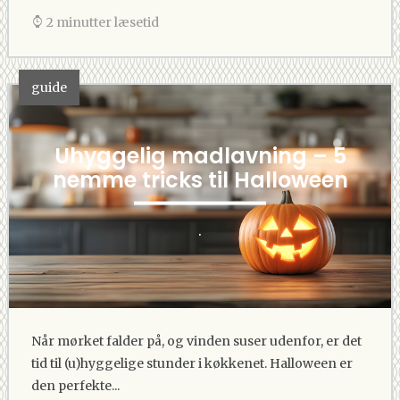
2 minutter læsetid
guide
Uhyggelig madlavning – 5
nemme tricks til Halloween
.
Når mørket falder på, og vinden suser udenfor, er det
tid til (u)hyggelige stunder i køkkenet. Halloween er
den perfekte...