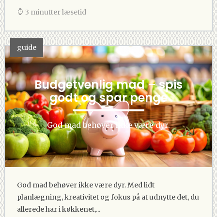
3 minutter læsetid
guide
Budgetvenlig mad – spis
godt og spar penge
God mad behøver ikke være dyr.
God mad behøver ikke være dyr. Med lidt
planlægning, kreativitet og fokus på at udnytte det, du
allerede har i køkkenet,...