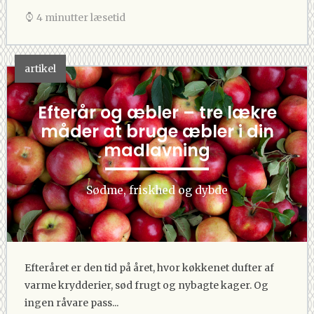
4 minutter læsetid
artikel
Efterår og æbler – tre lækre
måder at bruge æbler i din
madlavning
Sødme, friskhed og dybde
Efteråret er den tid på året, hvor køkkenet dufter af
varme krydderier, sød frugt og nybagte kager. Og
ingen råvare pass...