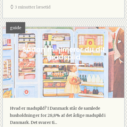
3 minutter læsetid
guide
Sådan minimerer du dit
madspild
3 lette tiltag
Hvad er madspild? I Danmark står de samlede
husholdninger for 28,8% af det årlige madspild i
Danmark. Det svarer ti...