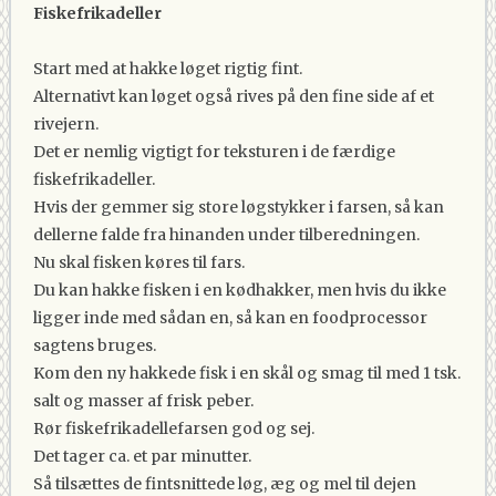
Fiskefrikadeller
Start med at hakke løget rigtig fint.
Alternativt kan løget også rives på den fine side af et
rivejern.
Det er nemlig vigtigt for teksturen i de færdige
fiskefrikadeller.
Hvis der gemmer sig store løgstykker i farsen, så kan
dellerne falde fra hinanden under tilberedningen.
Nu skal fisken køres til fars.
Du kan hakke fisken i en kødhakker, men hvis du ikke
ligger inde med sådan en, så kan en foodprocessor
sagtens bruges.
Kom den ny hakkede fisk i en skål og smag til med 1 tsk.
salt og masser af frisk peber.
Rør fiskefrikadellefarsen god og sej.
Det tager ca. et par minutter.
Så tilsættes de fintsnittede løg, æg og mel til dejen