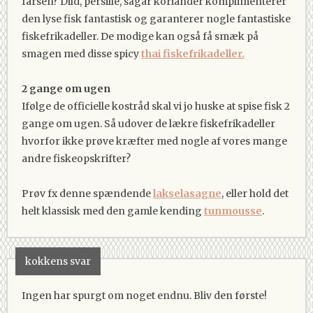
farsen? Dild, persille, sågar koriander komplimenterer
den lyse fisk fantastisk og garanterer nogle fantastiske
fiskefrikadeller. De modige kan også få smæk på
smagen med disse spicy
thai fiskefrikadeller.
2 gange om ugen
Ifølge de officielle kostråd skal vi jo huske at spise fisk 2
gange om ugen. Så udover de lækre fiskefrikadeller
hvorfor ikke prøve kræfter med nogle af vores mange
andre fiskeopskrifter?
Prøv fx denne spændende
lakselasagne
, eller hold det
helt klassisk med den gamle kending
tunmousse
.
kokkens svar
Ingen har spurgt om noget endnu. Bliv den første!