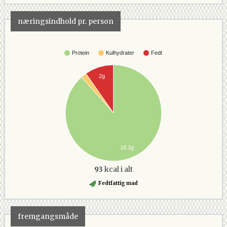
næringsindhold pr. person
Protein
Kulhydrater
Fedt
2g
18.3g
93
kcal i alt
Fedtfattig mad
fremgangsmåde