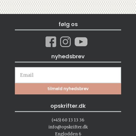
følg os
nyhedsbrev
opskrifter.dk
(+45) 60 13 13 36
info@opskrifter.dk
Englodden 6