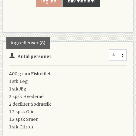
log ind
bliv medlem
ingredienser (8)
Antal personer:
400 gram
Fiskefilet
1 stk
Løg
1 stk
Æg
2 spsk
Hvedemel
2 deciliter
Sødmælk
1.2 spsk
Olie
1.2 spsk
Smør
1 stk
Citron