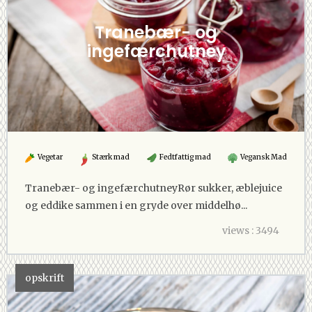
Tranebær- og
ingefærchutney
Vegetar
Stærk mad
Fedtfattig mad
Vegansk Mad
Tranebær- og ingefærchutneyRør sukker, æblejuice
og eddike sammen i en gryde over middelhø...
views : 3494
opskrift