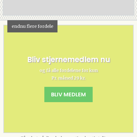
endnu flere fordele
Bliv stjernemedlem nu
og få alle fordelene for kun
Pr. måned 29 kr.
BLIV MEDLEM