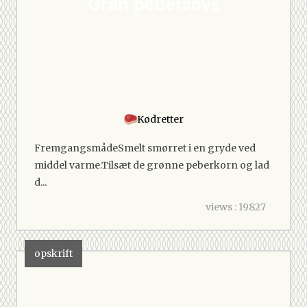
Grøn pebersovs
Kødretter
FremgangsmådeSmelt smørret i en gryde ved
middel varme.Tilsæt de grønne peberkorn og lad
d...
views : 19827
opskrift