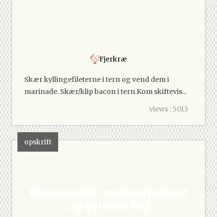
Fjerkræ
Skær kyllingefileterne i tern og vend dem i
marinade. Skær/klip bacon i tern.Kom skiftevis...
views : 5013
opskrift
Bønnesalat med ærteskud
og syltede løg