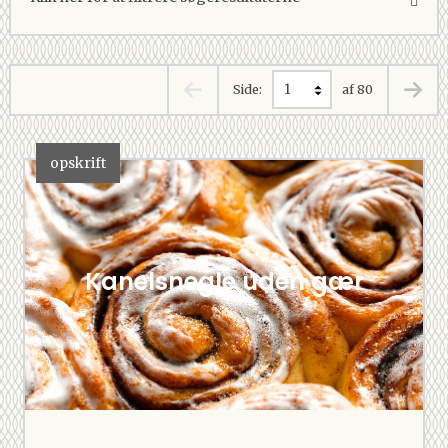
Side:
af 80
opskrift
Kanelsnegle uden gær