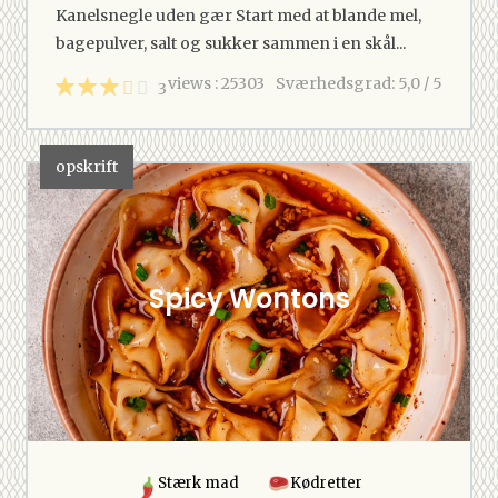
Kanelsnegle uden gær Start med at blande mel,
bagepulver, salt og sukker sammen i en skål...
views : 25303
Sværhedsgrad: 5,0 / 5
3
opskrift
Spicy Wontons
Stærk mad
Kødretter