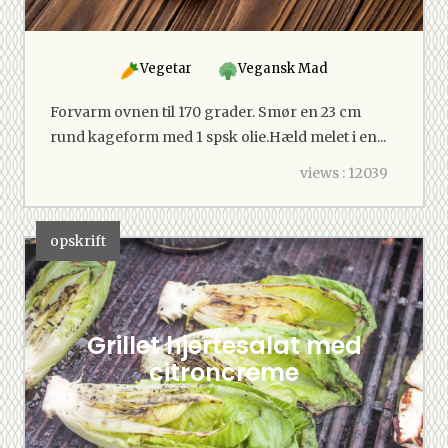
Vegetar
Vegansk Mad
Forvarm ovnen til 170 grader. Smør en 23 cm
rund kageform med 1 spsk olie.Hæld melet i en...
views : 12039
opskrift
Grillet hjertesalat med
citroncreme