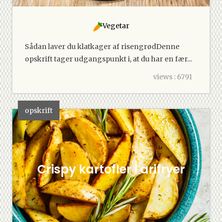
Vegetar
Sådan laver du klatkager af risengrødDenne
opskrift tager udgangspunkt i, at du har en fær...
views : 6791
opskrift
Crispy kartofler i arifryer