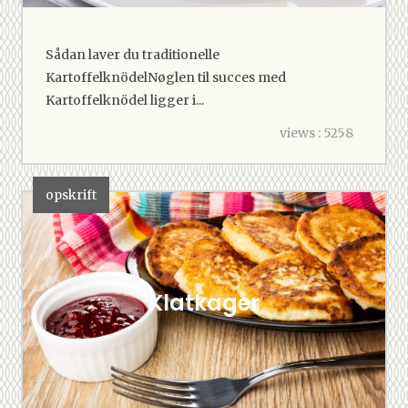
Sådan laver du traditionelle
KartoffelknödelNøglen til succes med
Kartoffelknödel ligger i...
views : 5258
opskrift
Klatkager