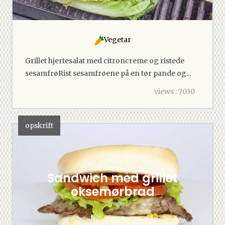
Vegetar
Grillet hjertesalat med citroncreme og ristede
sesamfrøRist sesamfrøene på en tør pande og...
views : 7030
opskrift
Sandwich med grillet
oksemørbrad