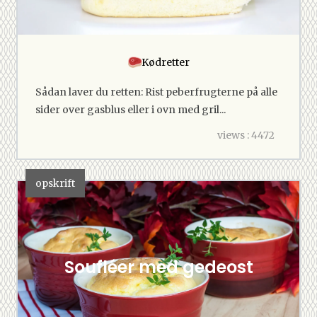
Kødretter
Sådan laver du retten: Rist peberfrugterne på alle
sider over gasblus eller i ovn med gril...
views : 4472
opskrift
Soufléer med gedeost