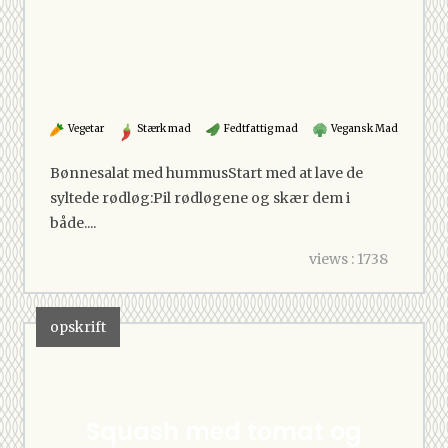
Vegetar
Stærk mad
Fedtfattig mad
Vegansk Mad
Bønnesalat med hummusStart med at lave de
syltede rødløg:Pil rødløgene og skær dem i
både....
views : 1738
opskrift
Squash med tomat og