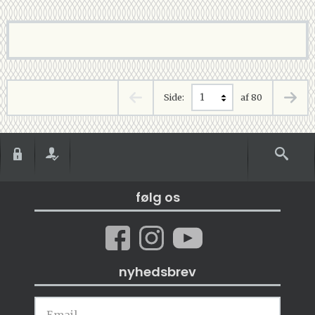
Side:
af 80
følg os
nyhedsbrev