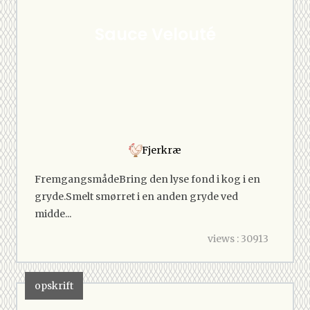
Sauce Velouté
Fjerkræ
FremgangsmådeBring den lyse fond i kog i en
gryde.Smelt smørret i en anden gryde ved
midde...
views : 30913
opskrift