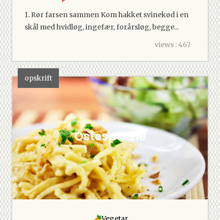
1. Rør farsen sammen Kom hakket svinekød i en
skål med hvidløg, ingefær, forårsløg, begge...
views : 467
opskrift
Ostespätzle
Vegetar