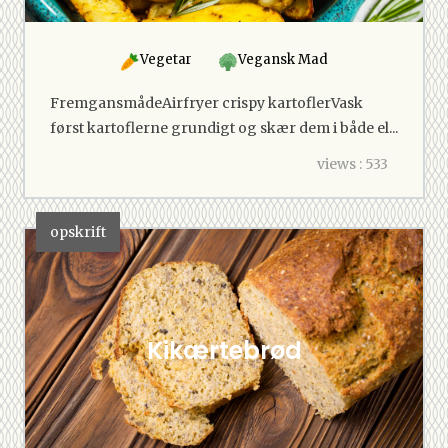
Vegetar
Vegansk Mad
FremgansmådeAirfryer crispy kartoflerVask
først kartoflerne grundigt og skær dem i både el...
views : 533
opskrift
Kikærtebrød