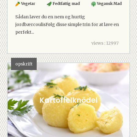
Vegetar
Fedtfattig mad
Vegansk Mad
Sådan laver du en nem og hurtig
jordbærcoulisFølg disse simple trin for at lave en
perfekt...
views : 12997
opskrift
Kartoffelknödel