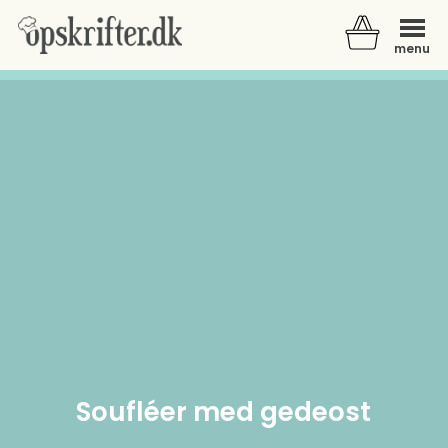
menu
Der er ingen varer i din kurv.
Soufléer med gedeost