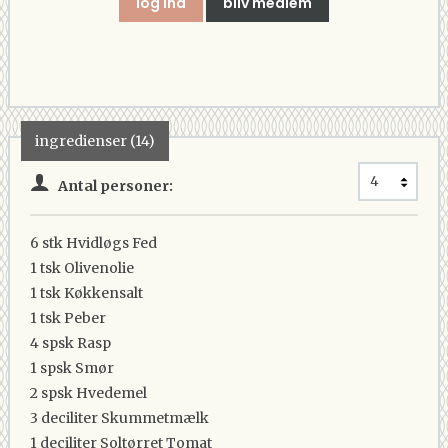
log ind
bliv medlem
ingredienser (14)
Antal personer:
6 stk
Hvidløgs Fed
1 tsk
Olivenolie
1 tsk
Køkkensalt
1 tsk
Peber
4 spsk
Rasp
1 spsk
Smør
2 spsk
Hvedemel
3 deciliter
Skummetmælk
1 deciliter
Soltørret Tomat