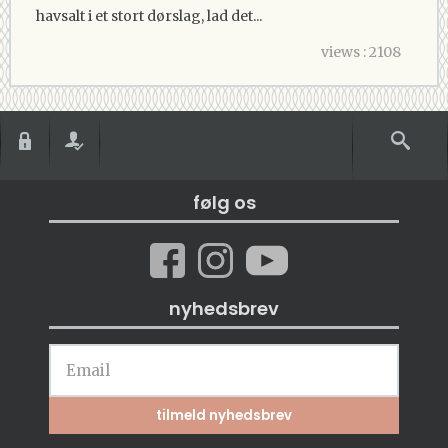
havsalt i et stort dørslag, lad det...
views : 2108
følg os
nyhedsbrev