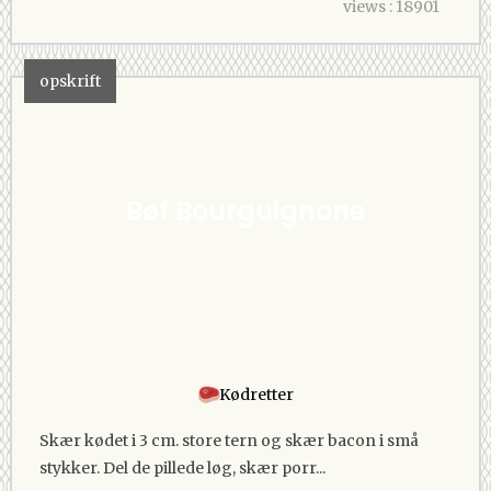
views : 18901
opskrift
Bøf Bourguignone
Kødretter
Skær kødet i 3 cm. store tern og skær bacon i små
stykker. Del de pillede løg, skær porr...