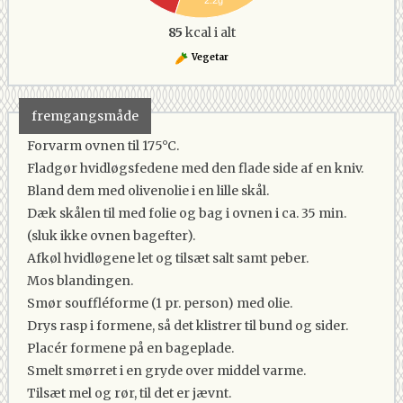
85
kcal i alt
Vegetar
fremgangsmåde
Forvarm ovnen til 175°C.
Fladgør hvidløgsfedene med den flade side af en kniv.
Bland dem med olivenolie i en lille skål.
Dæk skålen til med folie og bag i ovnen i ca. 35 min.
(sluk ikke ovnen bagefter).
Afkøl hvidløgene let og tilsæt salt samt peber.
Mos blandingen.
Smør souffléforme (1 pr. person) med olie.
Drys rasp i formene, så det klistrer til bund og sider.
Placér formene på en bageplade.
Smelt smørret i en gryde over middel varme.
Tilsæt mel og rør, til det er jævnt.