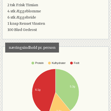
2 tsk
Frisk Timian
4 stk
Æggeblomme
6 stk
Æggehvide
1 knsp
Renset Vinsten
100
Blød Gedeost
næringsindhold pr. person
Protein
Kulhydrater
Fedt
5.3g
6.1g
2.2g