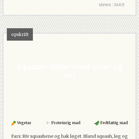
views : 3469
opskrift
Squash-deller med urter og
ost
Vegetar
Proteinrig mad
Fedtfattig mad
Fars: Riv squashene og hak løget. Bland squash, løg og