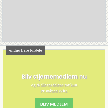
endnu flere fordele
Bliv stjernemedlem nu
og få alle fordelene for kun
Pr. måned 29 kr.
BLIV MEDLEM