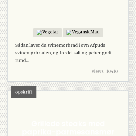
Vegetar
Vegansk Mad
Sådan laver du svinemørbrad i ovn Afpuds
svinemørbraden, og fordel salt og peber godt
rund...
views : 10410
opskrift
Grillede steaks med
paprika-parmesansmør