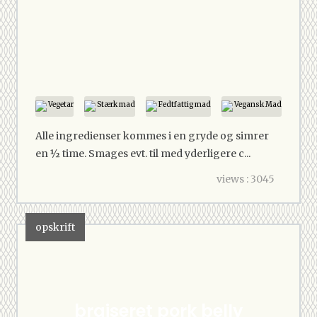
Vegetar
Stærk mad
Fedtfattig mad
Vegansk Mad
Alle ingredienser kommes i en gryde og simrer
en ½ time. Smages evt. til med yderligere c...
views : 3045
opskrift
braiseret pork belly