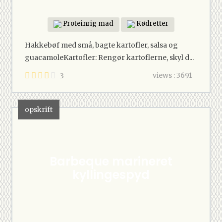
Proteinrig mad
Kødretter
Hakkebøf med små, bagte kartofler, salsa og
guacamoleKartofler: Rengør kartoflerne, skyl d...
views : 3691
3
opskrift
Barbeque marineret
kyllingespyd