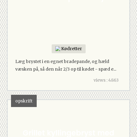
Kødretter
Læg brystet i en egnet bradepande, og hæld
væsken på, så den når 2/3 op til kødet - spæd e...
views : 4863
opskrift
Grillet kyllingebryst med