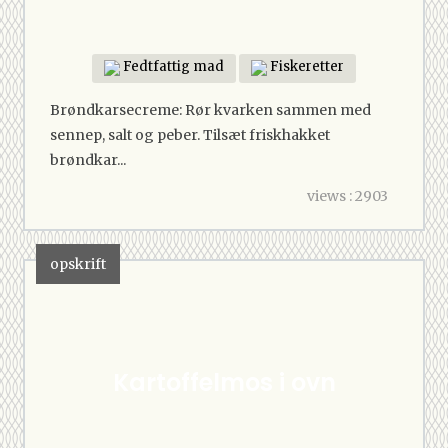
Fedtfattig mad
Fiskeretter
Brøndkarsecreme: Rør kvarken sammen med
sennep, salt og peber. Tilsæt friskhakket
brøndkar...
views : 2903
opskrift
Kartoffelmos i ovn