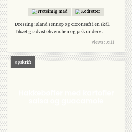
Proteinrig mad
Kødretter
Dressing: Bland sennep og citronsaft i en skål.
Tilsæt gradvist olivenolien og pisk underv...
views : 3511
opskrift
Hakkebøffer med kartofler
salsa og guacamole