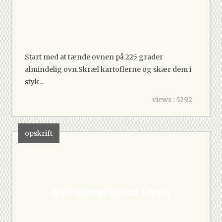
Start med at tænde ovnen på 225 grader
almindelig ovn.Skræl kartoflerne og skær dem i
styk...
views : 5292
opskrift
Svinemørbrad i ovn