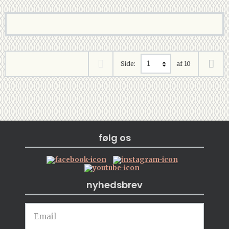
Side:
af 10
følg os
nyhedsbrev