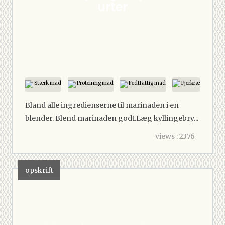
urter
Stærk mad
Proteinrig mad
Fedtfattig mad
Fjerkræ
Bland alle ingredienserne til marinaden i en
blender. Blend marinaden godt.Læg kyllingebry...
views : 2376
opskrift