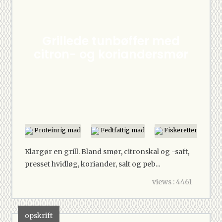
Grillede tunbøffer med
citron- og koriandersmør
Proteinrig mad
Fedtfattig mad
Fiskeretter
Klargør en grill. Bland smør, citronskal og -saft,
presset hvidløg, koriander, salt og peb...
views : 4461
opskrift