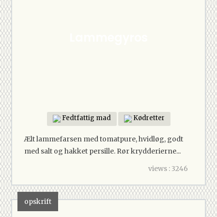
Lammegyros
Fedtfattig mad
Kødretter
Ælt lammefarsen med tomatpure, hvidløg, godt
med salt og hakket persille. Rør krydderierne...
views : 3246
opskrift