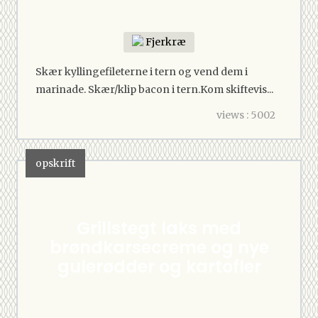
Fjerkræ
Skær kyllingefileterne i tern og vend dem i
marinade. Skær/klip bacon i tern.Kom skiftevis...
views : 5002
opskrift
Grillstegt laks med
brøndkarsecreme og nye
gulerødder og kartofler