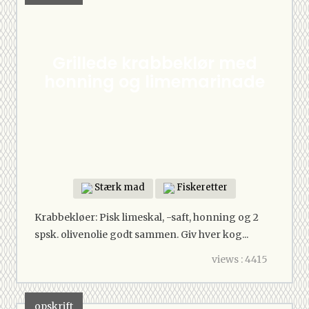
Grillede krabbeklør med
honning og limemarinade
Stærk mad
Fiskeretter
Krabbekløer: Pisk limeskal, -saft, honning og 2
spsk. olivenolie godt sammen. Giv hver kog...
views : 4415
opskrift