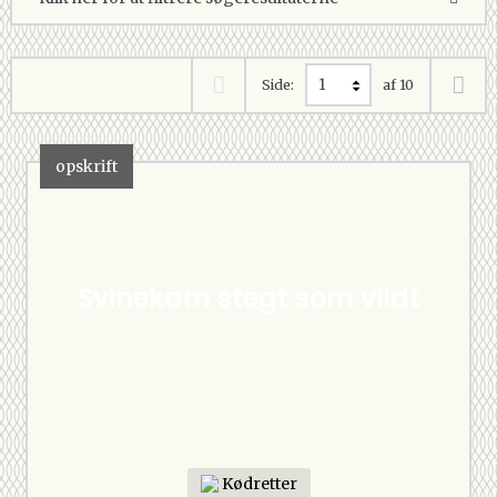
Side:
af 10
opskrift
Svinekam stegt som vildt
Kødretter