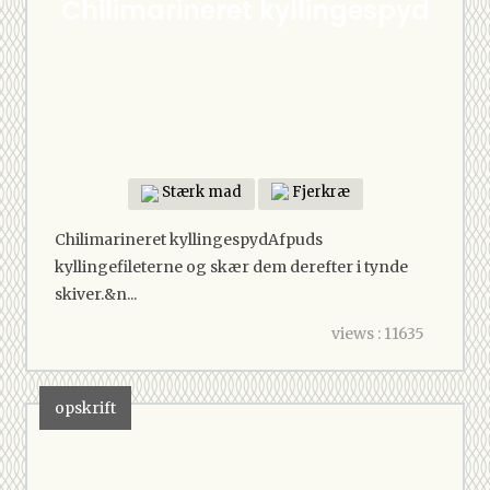
Chilimarineret kyllingespyd
Stærk mad
Fjerkræ
Chilimarineret kyllingespydAfpuds
kyllingefileterne og skær dem derefter i tynde
skiver.&n...
views : 11635
opskrift