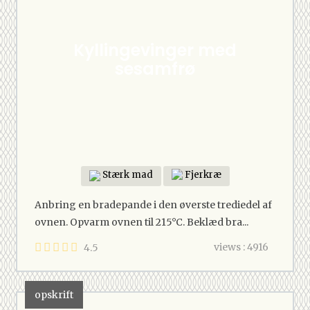
Kyllingevinger med
sesamfrø
Stærk mad
Fjerkræ
Anbring en bradepande i den øverste trediedel af
ovnen. Opvarm ovnen til 215°C. Beklæd bra...
views : 4916
4.5
opskrift