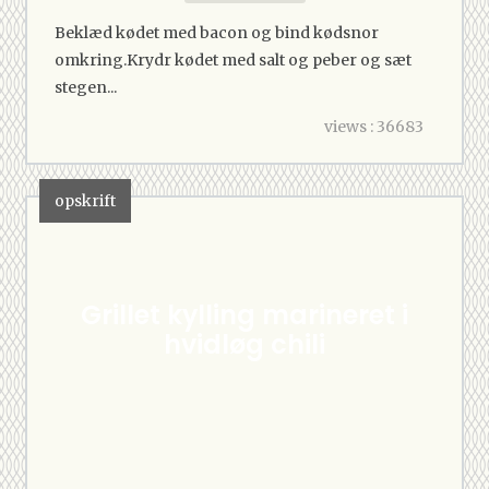
Beklæd kødet med bacon og bind kødsnor
omkring.Krydr kødet med salt og peber og sæt
stegen...
views : 36683
opskrift
Grillet kylling marineret i
hvidløg chili