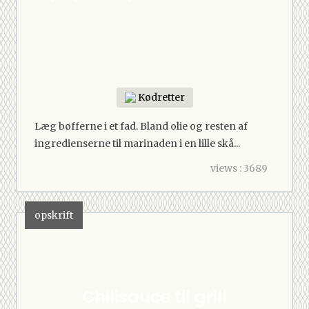
Kødretter
Læg bøfferne i et fad. Bland olie og resten af
ingredienserne til marinaden i en lille skå...
views : 3689
opskrift
Chilisauce til grill