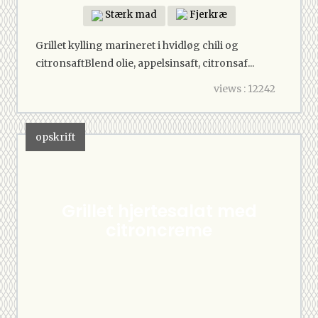
Stærk mad
Fjerkræ
Grillet kylling marineret i hvidløg chili og
citronsaftBlend olie, appelsinsaft, citronsaf...
views : 12242
opskrift
Grillet hjertesalat med
citroncreme