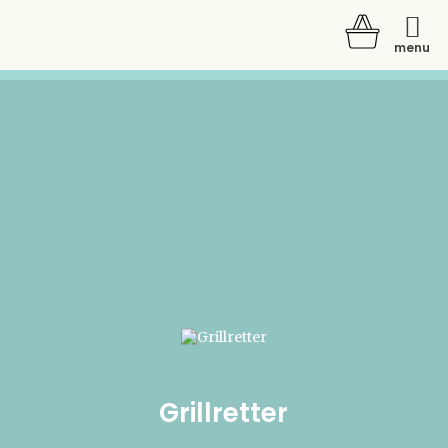
menu
Der er ingen varer i din kurv.
Grillretter