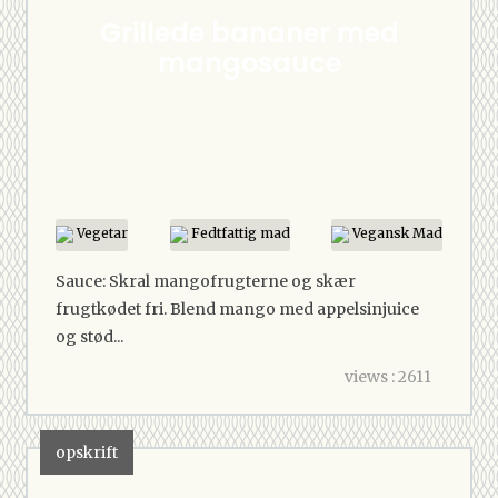
Grillede bananer med
mangosauce
Vegetar
Fedtfattig mad
Vegansk Mad
Sauce: Skral mangofrugterne og skær
frugtkødet fri. Blend mango med appelsinjuice
og stød...
views : 2611
opskrift