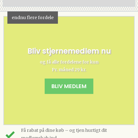
endnu flere fordele
Bliv stjernemedlem nu
og få alle fordelene for kun
Pr. måned 29 kr.
BLIV MEDLEM
Få rabat på dine køb – og tjen hurtigt dit