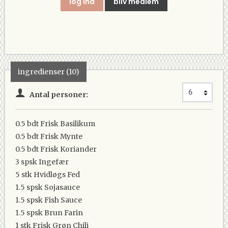
log ind
bliv medlem
ingredienser (10)
Antal personer:
0.5 bdt
Frisk Basilikum
0.5 bdt
Frisk Mynte
0.5 bdt
Frisk Koriander
3 spsk
Ingefær
5 stk
Hvidløgs Fed
1.5 spsk
Sojasauce
1.5 spsk
Fish Sauce
1.5 spsk
Brun Farin
1 stk
Frisk Grøn Chili