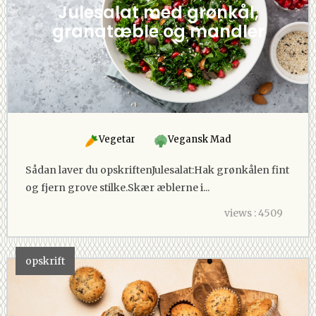
Julesalat med grønkål,
granatæble og mandler
Vegetar
Vegansk Mad
Sådan laver du opskriftenJulesalat:Hak grønkålen fint
og fjern grove stilke.Skær æblerne i...
views : 4509
opskrift