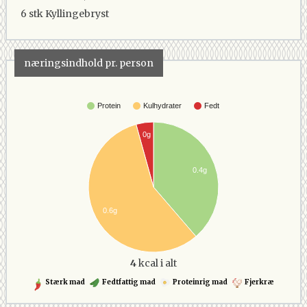
6 stk
Kyllingebryst
næringsindhold pr. person
Protein
Kulhydrater
Fedt
0g
0.4g
0.6g
4
kcal i alt
Stærk mad
Fedtfattig mad
Proteinrig mad
Fjerkræ