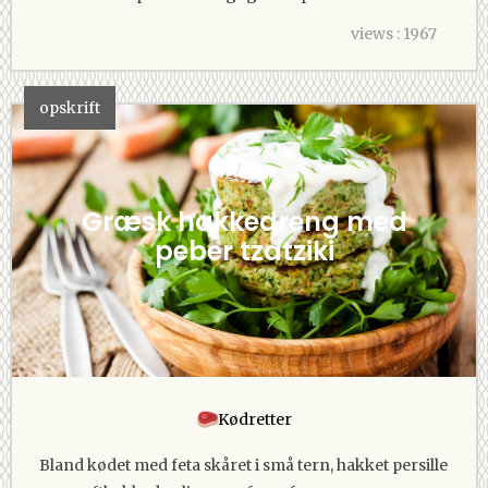
views : 1967
opskrift
Græsk hakkedreng med
peber tzatziki
Kødretter
Bland kødet med feta skåret i små tern, hakket persille