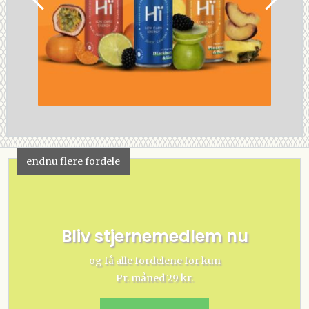
endnu flere fordele
Bliv stjernemedlem nu
og få alle fordelene for kun
Pr. måned 29 kr.