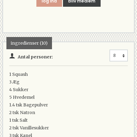
log ind
bliv medlem
ingredienser (10)
Antal personer:
1
Squash
3
Æg
4
Sukker
5
Hvedemel
1.4 tsk
Bagepulver
2 tsk
Natron
1 tsk
Salt
2 tsk
Vanillesukker
3 tsk
Kanel