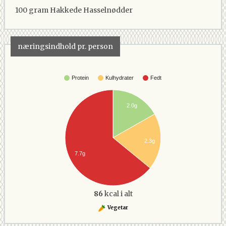
100 gram
Hakkede Hasselnødder
næringsindhold pr. person
Protein
Kulhydrater
Fedt
2.0g
2.3g
7.7g
86
kcal i alt
Vegetar