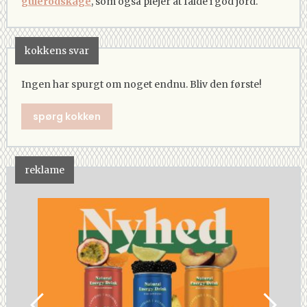
gulerodskage
, som også plejer at falde i god jord.
kokkens svar
Ingen har spurgt om noget endnu. Bliv den første!
spørg kokken
reklame