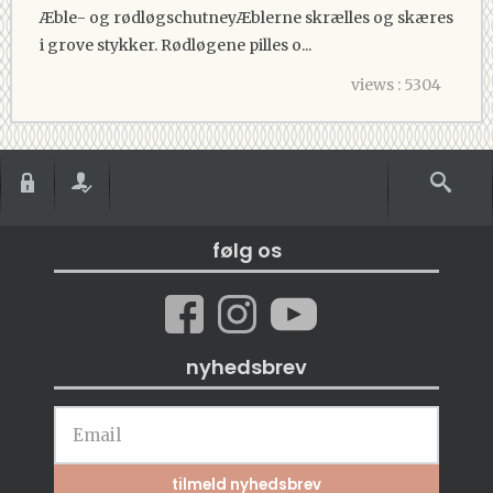
Æble- og rødløgschutneyÆblerne skrælles og skæres
i grove stykker. Rødløgene pilles o...
views : 5304
følg os
nyhedsbrev