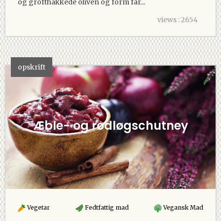
og grofthakkede oliven og form far...
views : 2654
opskrift
Æble- og rødløgschutney
Vegetar
Fedtfattig mad
Vegansk Mad