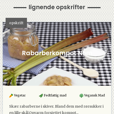
lignende opskrifter
opskrift
Rabarberkompot Nem
Vegetar
Fedtfattig mad
Vegansk Mad
Skær rabarberne i skiver. Bland dem med rørsukker i
en lille skål.Opvarm forsigtigt kompot...