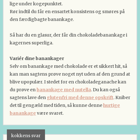
lige under kogepunktet.
Rør indtil du får en ensartet konsistens og smøres på
den færdigbagte banankage.
Så har du en glasur, der får din chokoladebanankage i
kagernes superliga.
Variér dine banankager
Selv om banankage med chokolade er et sikkert hit, så
kan man sagtens prøve noget nyt uden af den grund at
blive upopulær. I stedet for en chokoladeganache kan
du prøve en
banankage med nutella
. Du kan også
sagtens lave den
glutenfri med denne opskrift
. Kniber
det til gengæld med tiden, så kunne denne
hurtige
banankage
være svaret.
kokkens svar