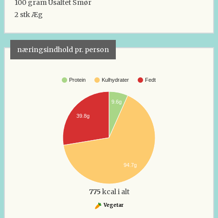
100 gram
Usaltet Smør
2 stk
Æg
næringsindhold pr. person
Protein
Kulhydrater
Fedt
9.6g
39.8g
94.7g
775
kcal i alt
Vegetar