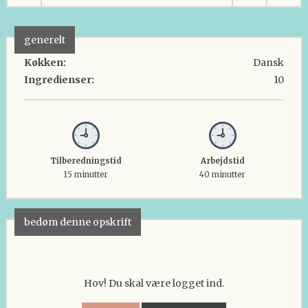
generelt
Køkken:
Dansk
Ingredienser:
10
Tilberedningstid
Arbejdstid
15 minutter
40 minutter
bedøm denne opskrift
Hov! Du skal være logget ind.