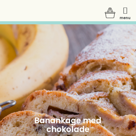
menu
Der er ingen varer i din kurv.
Banankage med
chokolade