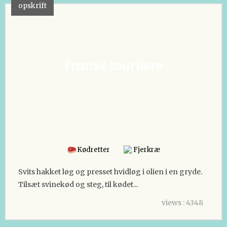
opskrift
Fransk tourtiere
Kødretter
Fjerkræ
Svits hakket løg og presset hvidløg i olien i en gryde.
Tilsæt svinekød og steg, til kødet...
views : 4348