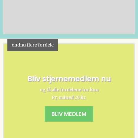
endnu flere fordele
Bliv stjernemedlem nu
og få alle fordelene for kun
Pr. måned 29 kr.
BLIV MEDLEM