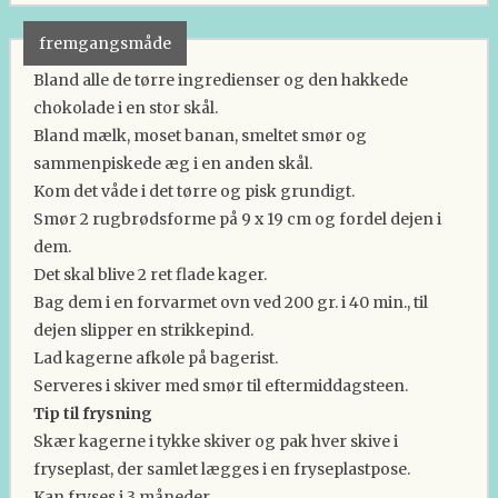
fremgangsmåde
Bland alle de tørre ingredienser og den hakkede
chokolade i en stor skål.
Bland mælk, moset banan, smeltet smør og
sammenpiskede æg i en anden skål.
Kom det våde i det tørre og pisk grundigt.
Smør 2 rugbrødsforme på 9 x 19 cm og fordel dejen i
dem.
Det skal blive 2 ret flade kager.
Bag dem i en forvarmet ovn ved 200 gr. i 40 min., til
dejen slipper en strikkepind.
Lad kagerne afkøle på bagerist.
Serveres i skiver med smør til eftermiddagsteen.
Tip til frysning
Skær kagerne i tykke skiver og pak hver skive i
fryseplast, der samlet lægges i en fryseplastpose.
Kan fryses i 3 måneder.