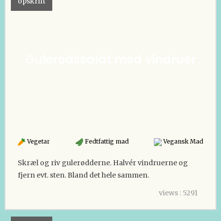
opskrift
Gulerodssalat med vindruer
Vegetar
Fedtfattig mad
Vegansk Mad
Skræl og riv gulerødderne. Halvér vindruerne og
fjern evt. sten. Bland det hele sammen.
views : 5291