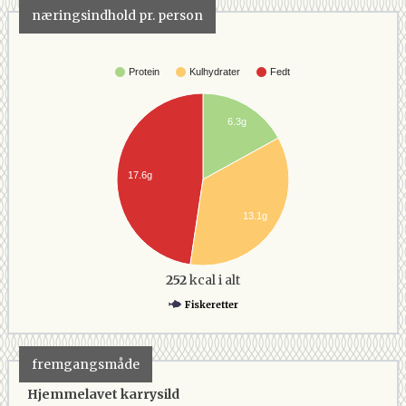
næringsindhold pr. person
Protein
Kulhydrater
Fedt
6.3g
17.6g
13.1g
252
kcal i alt
Fiskeretter
fremgangsmåde
Hjemmelavet karrysild