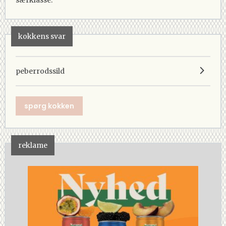
kokkens svar
peberrodssild
spørg kokken
reklame