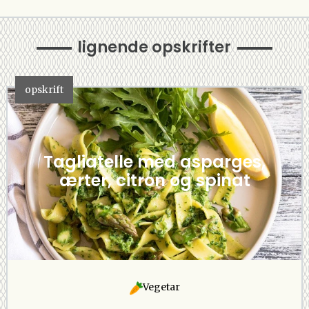
lignende opskrifter
opskrift
Tagliatelle med asparges,
ærter, citron og spinat
Vegetar