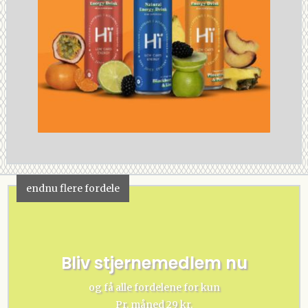
endnu flere fordele
Bliv stjernemedlem nu
og få alle fordelene for kun
Pr. måned 29 kr.