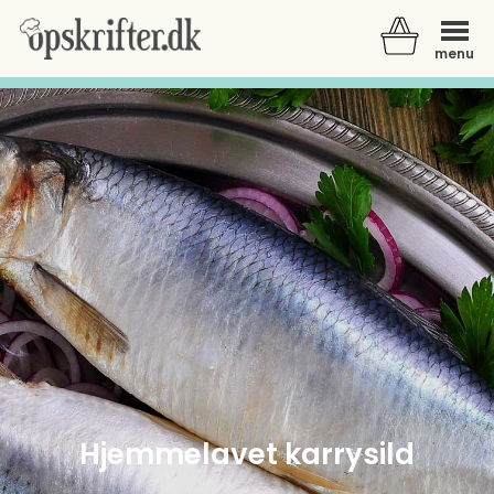
menu
Der er ingen varer i din kurv.
Hjemmelavet karrysild