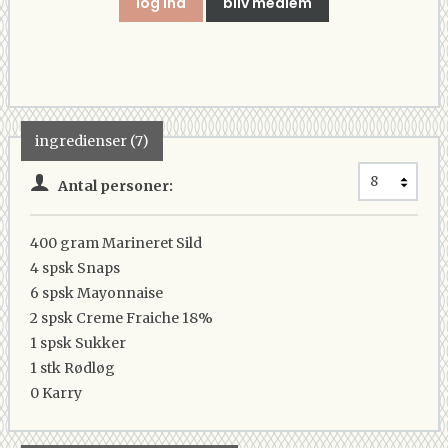
log ind
bliv medlem
ingredienser (7)
Antal personer:
400 gram
Marineret Sild
4 spsk
Snaps
6 spsk
Mayonnaise
2 spsk
Creme Fraiche 18%
1 spsk
Sukker
1 stk
Rødløg
0
Karry