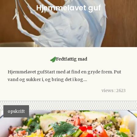
Hjemmelavet guf
Fedtfattig mad
Hjemmelavet gufStart med at find en gryde frem. Put
vand og sukker i, og bring det i kog....
views : 2623
opskrift