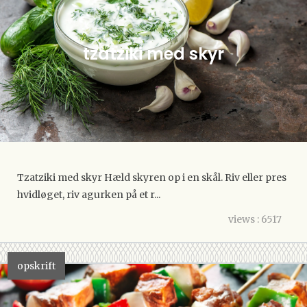
tzatziki med skyr
Tzatziki med skyr Hæld skyren op i en skål. Riv eller pres
hvidløget, riv agurken på et r...
views : 6517
opskrift