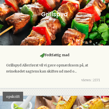
Grillspyd
Fedtfattig mad
Grillspyd Allerførst vil vi gøre opmærksom på, at
svinekødet sagtens kan skiftes ud med o...
views : 2171
opskrift