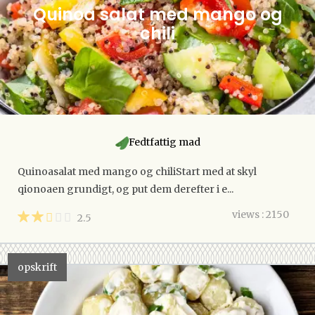
Quinoa salat med mango og
chili
Fedtfattig mad
Quinoasalat med mango og chiliStart med at skyl
qionoaen grundigt, og put dem derefter i e...
views : 2150
2.5
opskrift