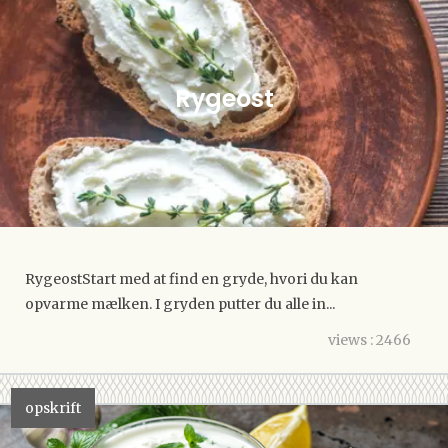
Rygeost
RygeostStart med at find en gryde, hvori du kan
opvarme mælken. I gryden putter du alle in...
views : 2466
opskrift