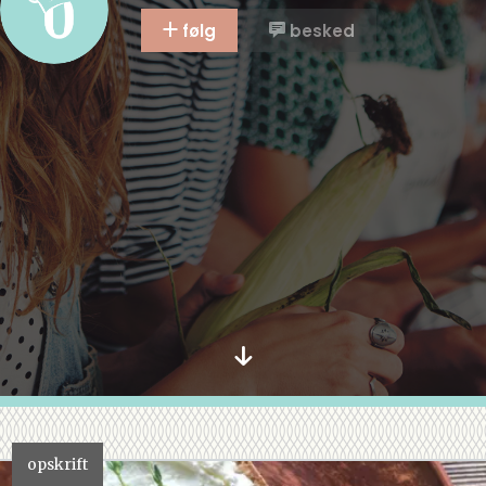
følg
besked
opskrift