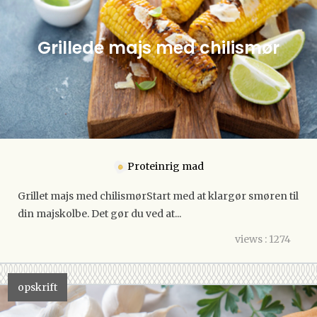
Grillede majs med chilismør
Proteinrig mad
Grillet majs med chilismørStart med at klargør smøren til
din majskolbe. Det gør du ved at...
views : 1274
opskrift