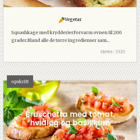
Vegetar
Squashkage med krydderierForvarm ovnen til 200
grader.Bland alle de tørre ingredienser sam...
views : 5325
opskrift
Bruschetta med tomat,
hvidløg og basilikum