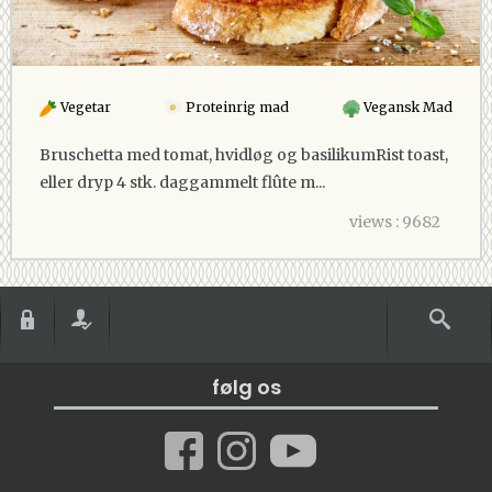
Vegetar
Proteinrig mad
Vegansk Mad
Bruschetta med tomat, hvidløg og basilikumRist toast,
eller dryp 4 stk. daggammelt flûte m...
views : 9682
følg os