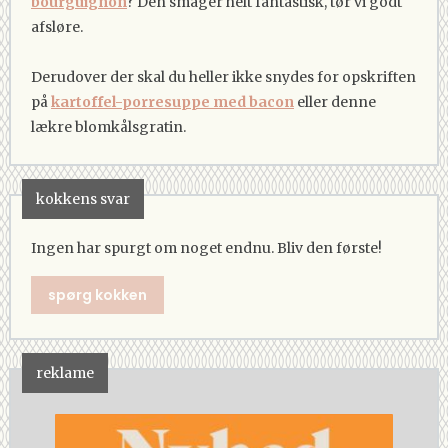
bourguignon
? Den smager helt fantastisk, tør vi godt
afsløre.
Derudover der skal du heller ikke snydes for opskriften
på
kartoffel-porresuppe med bacon
eller denne
lækre blomkålsgratin.
kokkens svar
Ingen har spurgt om noget endnu. Bliv den første!
spørg kokken
reklame