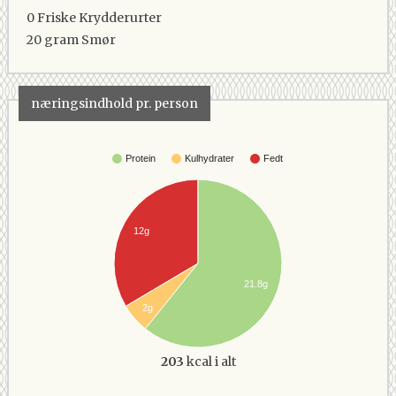
0
Friske Krydderurter
20 gram
Smør
næringsindhold pr. person
Protein
Kulhydrater
Fedt
12g
21.8g
2g
203
kcal i alt