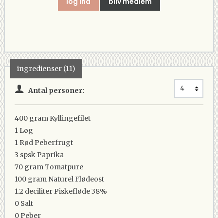
log ind
bliv medlem
ingredienser (11)
Antal personer:
400 gram
Kyllingefilet
1
Løg
1
Rød Peberfrugt
3 spsk
Paprika
70 gram
Tomatpure
100 gram
Naturel Flødeost
1.2 deciliter
Piskefløde 38%
0
Salt
0
Peber