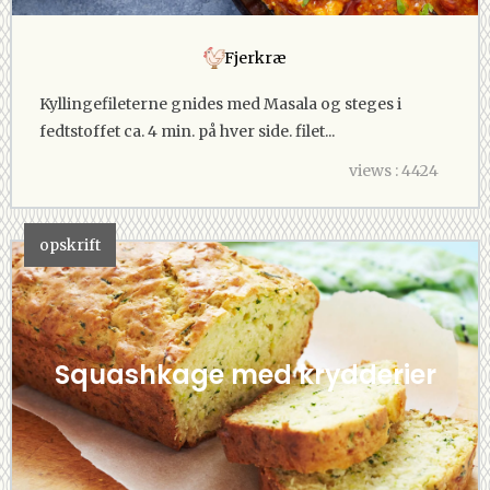
Fjerkræ
Kyllingefileterne gnides med Masala og steges i
fedtstoffet ca. 4 min. på hver side. filet...
views : 4424
opskrift
Squashkage med krydderier