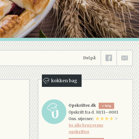
Del på:
kokken bag
Opskrifter.dk
følg
Opskrift fra d. 30/11--0001
Gns. stjerner:
Se alle brugerens
opskrifter