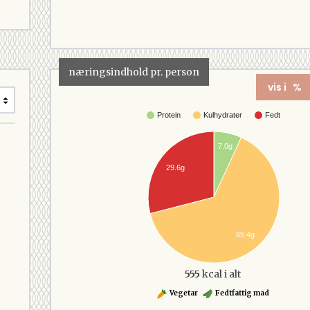
næringsindhold pr. person
vis i %
Protein
Kulhydrater
Fedt
7.0g
29.6g
65.4g
555
kcal i alt
Vegetar
Fedtfattig mad