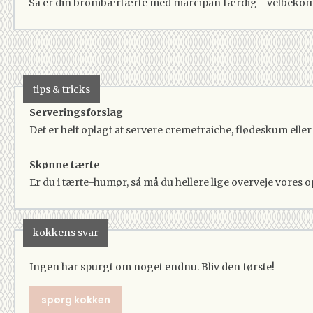
Så er din brombærtærte med marcipan færdig - velbeko
tips & tricks
Serveringsforslag
Det er helt oplagt at servere cremefraiche, flødeskum eller
Skønne tærte
Er du i tærte-humør, så må du hellere lige overveje vores o
kokkens svar
Ingen har spurgt om noget endnu. Bliv den første!
spørg kokken