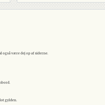
al også være dej op af siderne.
enbord.
lot gylden.