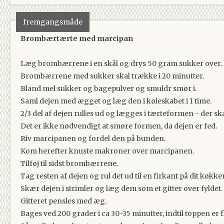
fremgangsmåde
Brombærtærte med marcipan
Læg brombærrene i en skål og drys 50 gram sukker over.
Brombærrene med sukker skal trække i 20 minutter.
Bland mel sukker og bagepulver og smuldr smør i.
Saml dejen med ægget og læg den i køleskabet i 1 time.
2/3 del af dejen rulles ud og lægges i tærteformen - der sk
Det er ikke nødvendigt at smøre formen, da dejen er fed.
Riv marcipanen og fordel den på bunden.
Kom herefter knuste makroner over marcipanen.
Tilføj til sidst brombærrene.
Tag resten af dejen og rul det ud til en firkant på dit køkk
Skær dejen i strimler og læg dem som et gitter over fyldet.
Gitteret pensles med æg.
Bages ved 200 grader i ca 30-35 minutter, indtil toppen er f