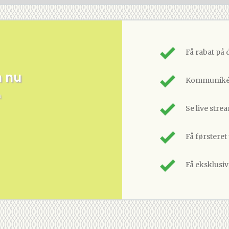
Få rabat på 
m nu
Kommunikér
n
Se live stre
Få førsteret
Få eksklusi