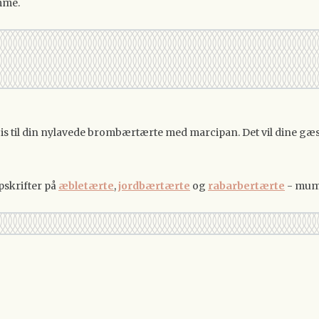
mme.
 is til din nylavede brombærtærte med marcipan. Det vil dine gæste
pskrifter på
æbletærte
,
jordbærtærte
og
rabarbertærte
- mum