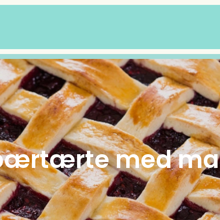
ærtærte med ma