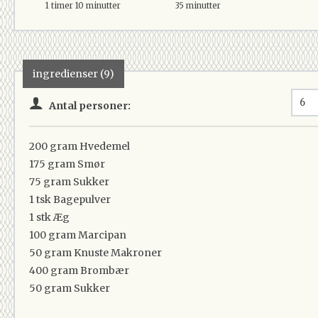
1 timer 10 minutter
35 minutter
ingredienser (9)
Antal personer:
200 gram
Hvedemel
175 gram
Smør
75 gram
Sukker
1 tsk
Bagepulver
1 stk
Æg
100 gram
Marcipan
50 gram
Knuste Makroner
400 gram
Brombær
50 gram
Sukker