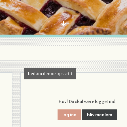
bedøm denne opskrift
Hov! Du skal være logget ind.
log ind
bliv medlem