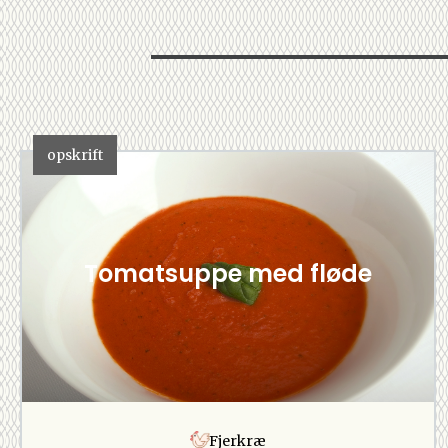
opskrift
Tomatsuppe med fløde
Fjerkræ