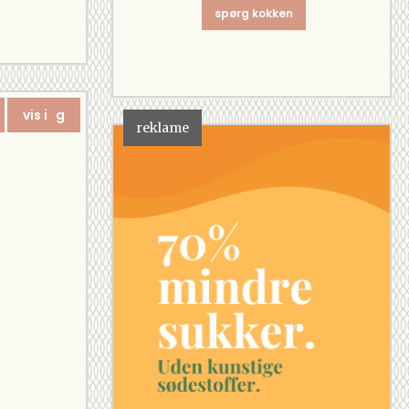
spørg kokken
vis i g
reklame