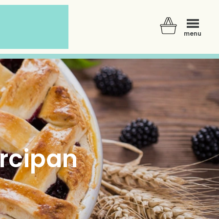
menu
rcipan