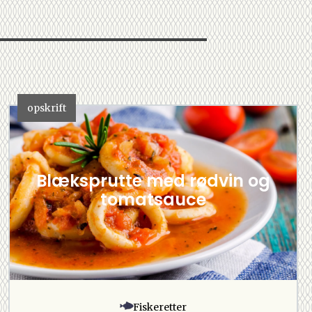
opskrift
Blæksprutte med rødvin og
tomatsauce
Fiskeretter