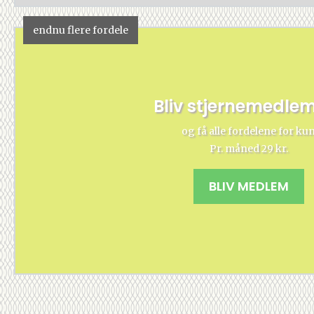
endnu flere fordele
Bliv stjernemedle
og få alle fordelene for ku
Pr. måned 29 kr.
BLIV MEDLEM