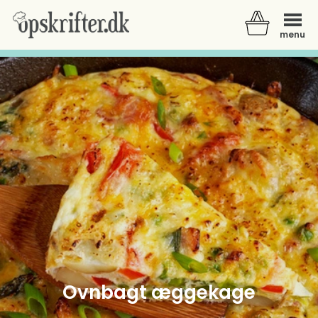
menu
Der er ingen varer i din kurv.
Ovnbagt æggekage