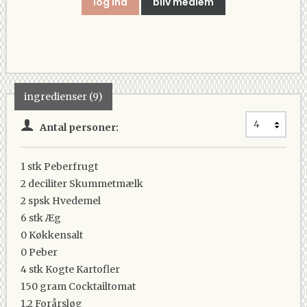
log ind
bliv medlem
ingredienser (9)
Antal personer:
1 stk
Peberfrugt
2 deciliter
Skummetmælk
2 spsk
Hvedemel
6 stk
Æg
0
Køkkensalt
0
Peber
4 stk
Kogte Kartofler
150 gram
Cocktailtomat
1.2
Forårsløg