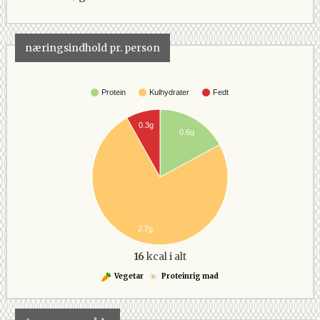
næringsindhold pr. person
Protein
Kulhydrater
Fedt
0.3g
0.6g
2.7g
16
kcal i alt
Vegetar
Proteinrig mad