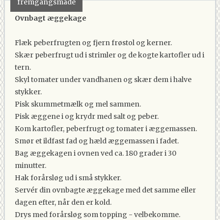
fremgangsmåde
Ovnbagt æggekage
Flæk peberfrugten og fjern frøstol og kerner.
Skær peberfrugt ud i strimler og de kogte kartofler ud i
tern.
Skyl tomater under vandhanen og skær dem i halve
stykker.
Pisk skummetmælk og mel sammen.
Pisk æggene i og krydr med salt og peber.
Kom kartofler, peberfrugt og tomater i æggemassen.
Smør et ildfast fad og hæld æggemassen i fadet.
Bag æggekagen i ovnen ved ca. 180 grader i 30
minutter.
Hak forårsløg ud i små stykker.
Servér din ovnbagte æggekage med det samme eller
dagen efter, når den er kold.
Drys med forårsløg som topping - velbekomme.