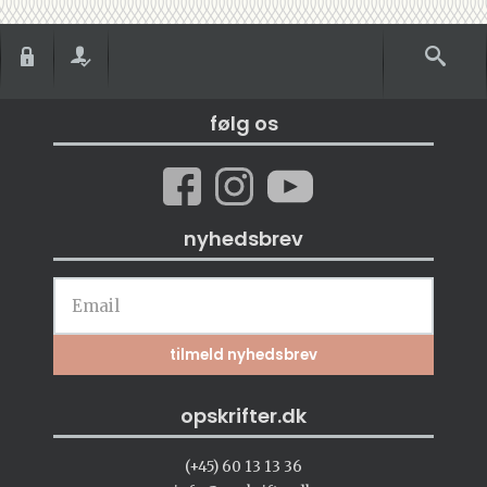
følg os
nyhedsbrev
opskrifter.dk
(+45) 60 13 13 36