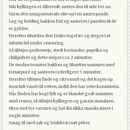
Når kyllingen er tilberedt, sættes den til side for nu.
Varm den smagsneutrale olie op i en sauterpande.
Løg og hvidløg hakkes fint og sauteres i panden til de
er gyldne.
Herefter tilsættes den friske ingefær og steges i et
minuts tid under omrøring.
Så tilføjes gurkemeje, stødt koriander, paprika og
chilipulver og dette steges i ca. 2 minutter.
De modne tomater hakkes og tilsættes sammen med
tomatpuré og sauteres i yderligere 5 minutter.
Herefter tilføjes fløde og citronsaft og det koges op.
Kom lidt vand i til retten, indtil den har rette konsistens.
Når fløden har kogt lidt og er blandet godt sammen
med resten, så tilføjes kyllingen og garam masalaen.
Skru ned for varmen og lad din tikka masala simre i
nogle minutter.
Smag til med salt og friskkværnet peber.