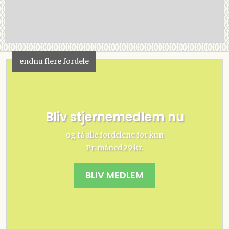
endnu flere fordele
Bliv stjernemedlem nu
og få alle fordelene for kun
Pr. måned 29 kr.
BLIV MEDLEM