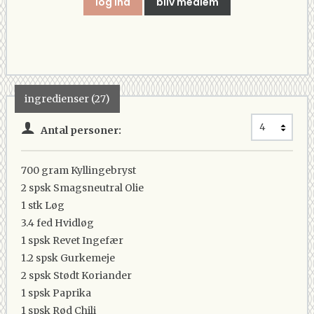
log ind
bliv medlem
ingredienser (27)
Antal personer:
700 gram
Kyllingebryst
2 spsk
Smagsneutral Olie
1 stk
Løg
3.4 fed
Hvidløg
1 spsk
Revet Ingefær
1.2 spsk
Gurkemeje
2 spsk
Stødt Koriander
1 spsk
Paprika
1 spsk
Rød Chili