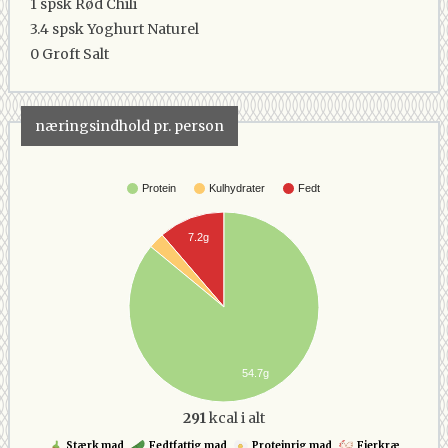
1 spsk
Rød Chili
3.4 spsk
Yoghurt Naturel
0
Groft Salt
næringsindhold pr. person
Protein
Kulhydrater
Fedt
7.2g
54.7g
291
kcal i alt
Stærk mad
Fedtfattig mad
Proteinrig mad
Fjerkræ