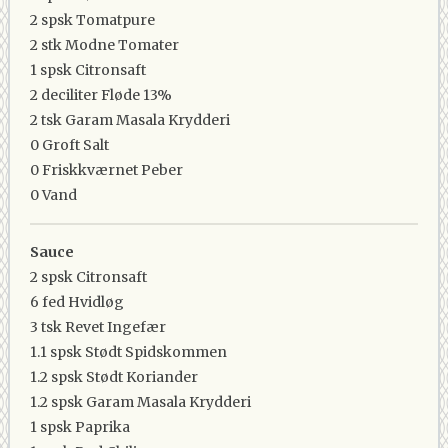
2 spsk
Tomatpure
2 stk
Modne Tomater
1 spsk
Citronsaft
2 deciliter
Fløde 13%
2 tsk
Garam Masala Krydderi
0
Groft Salt
0
Friskkværnet Peber
0
Vand
Sauce
2 spsk
Citronsaft
6 fed
Hvidløg
3 tsk
Revet Ingefær
1.1 spsk
Stødt Spidskommen
1.2 spsk
Stødt Koriander
1.2 spsk
Garam Masala Krydderi
1 spsk
Paprika