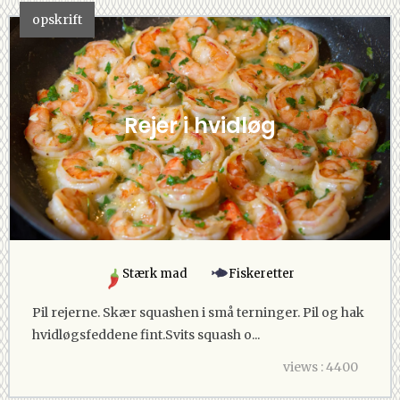
opskrift
Rejer i hvidløg
Stærk mad
Fiskeretter
Pil rejerne. Skær squashen i små terninger. Pil og hak
hvidløgsfeddene fint.Svits squash o...
views : 4400