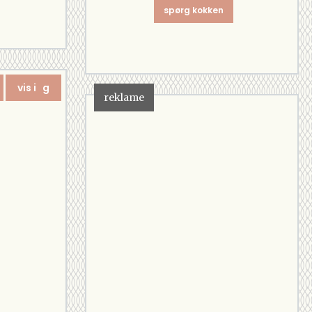
spørg kokken
vis i g
reklame