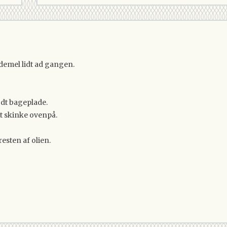
vedemel lidt ad gangen.
lædt bageplade.
t skinke ovenpå.
.
sten af olien.