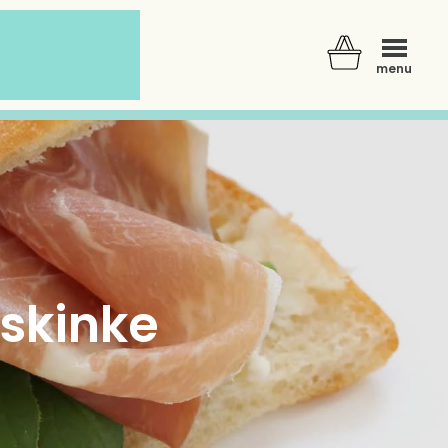
menu
skinke