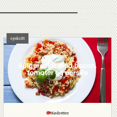
opskrift
Bulgursalat med bacon,
tomater og persille
Kødretter