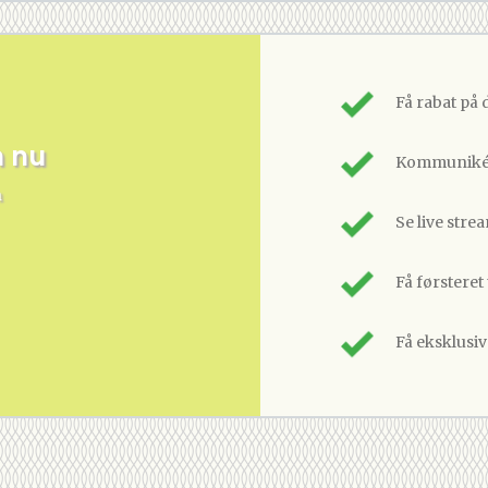
Få rabat på 
m nu
Kommunikér
n
Se live stre
Få førsteret
Få eksklusi