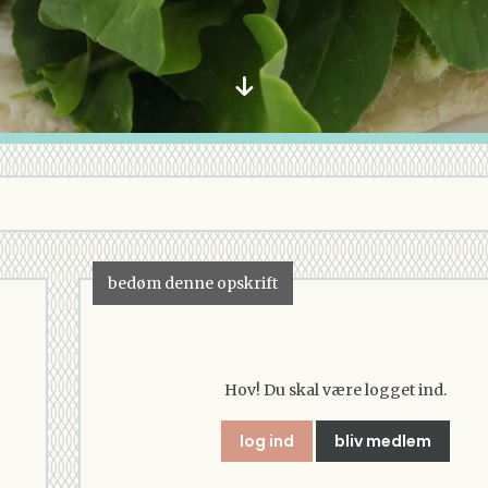
bedøm denne opskrift
Hov! Du skal være logget ind.
log ind
bliv medlem