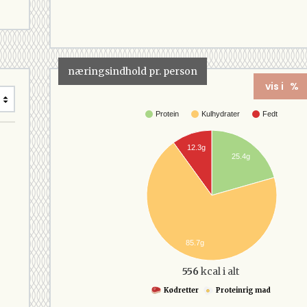
næringsindhold pr. person
vis i %
Protein
Kulhydrater
Fedt
12.3g
25.4g
85.7g
556
kcal i alt
Kødretter
Proteinrig mad