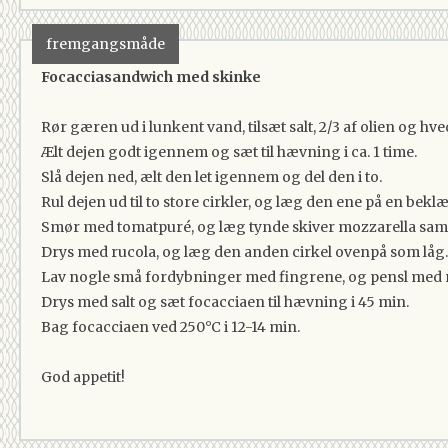
fremgangsmåde
Focacciasandwich med skinke
Rør gæren ud i lunkent vand, tilsæt salt, 2/3 af olien og h
Ælt dejen godt igennem og sæt til hævning i ca. 1 time.
Slå dejen ned, ælt den let igennem og del den i to.
Rul dejen ud til to store cirkler, og læg den ene på en bek
Smør med tomatpuré, og læg tynde skiver mozzarella sam
Drys med rucola, og læg den anden cirkel ovenpå som låg
Lav nogle små fordybninger med fingrene, og pensl med re
Drys med salt og sæt focacciaen til hævning i 45 min.
Bag focacciaen ved 250°C i 12-14 min.
God appetit!