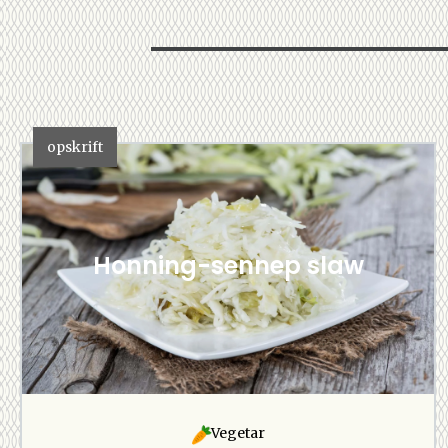
opskrift
Honning-sennep slaw
Vegetar