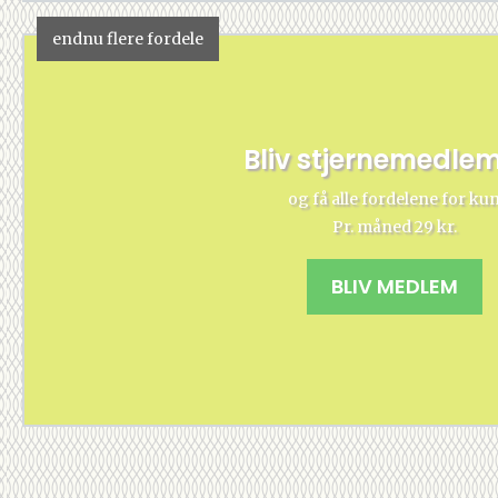
endnu flere fordele
Bliv stjernemedle
og få alle fordelene for ku
Pr. måned 29 kr.
BLIV MEDLEM