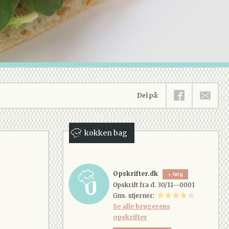
Del på:
kokken bag
Opskrifter.dk
følg
Opskrift fra d. 30/11--0001
Gns. stjerner:
Se alle brugerens
opskrifter