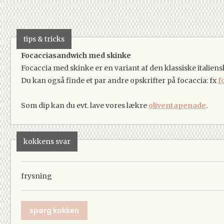
tips & tricks
Focacciasandwich med skinke
Focaccia med skinke er en variant af den klassiske italiens
Du kan også finde et par andre opskrifter på focaccia: fx
f
Som dip kan du evt. lave vores lækre
oliventapenade
.
kokkens svar
frysning
spørg kokken