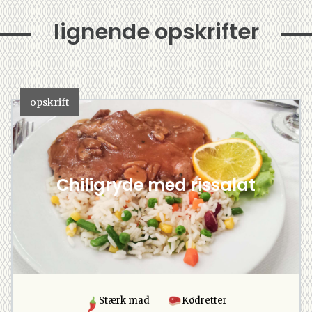
lignende opskrifter
opskrift
Chiligryde med rissalat
Stærk mad
Kødretter