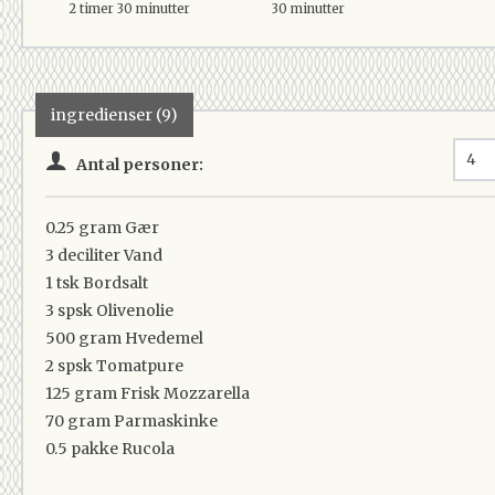
2 timer 30 minutter
30 minutter
ingredienser (9)
Antal personer:
0.25 gram
Gær
3 deciliter
Vand
1 tsk
Bordsalt
3 spsk
Olivenolie
500 gram
Hvedemel
2 spsk
Tomatpure
125 gram
Frisk Mozzarella
70 gram
Parmaskinke
0.5 pakke
Rucola