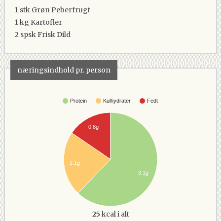
1 stk
Grøn Peberfrugt
1 kg
Kartofler
2 spsk
Frisk Dild
næringsindhold pr. person
Protein
Kulhydrater
Fedt
0.8g
1.1g
3.1g
25
kcal i alt