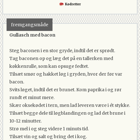
Kødretter
fremgangsmåde
Gullasch med bacon
Steg baconen i en stor gryde, indtil det er sprødt.
Tag baconen op og læg det på en tallerken med
køkkenrulle, som kan opsuge fedtet.
Tilsæt smør og hakket løg i gryden, hvor der før var
bacon.
Svits løget, indtil det er brunet. Kom paprika i og rør
rundt et minut mere.
Skær oksekødet i tern, men lad leveren være i ét stykke.
Tilsæt begge dele til løgblandingen og lad det brune i
10-12 minutter.
Strø mel i og steg videre 1 minuts tid.
Tilsæt vin og salt og bring det i kog.