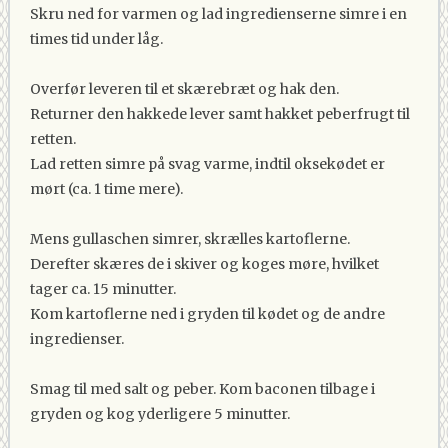
Skru ned for varmen og lad ingredienserne simre i en
times tid under låg.
Overfør leveren til et skærebræt og hak den.
Returner den hakkede lever samt hakket peberfrugt til
retten.
Lad retten simre på svag varme, indtil oksekødet er
mørt (ca. 1 time mere).
Mens gullaschen simrer, skrælles kartoflerne.
Derefter skæres de i skiver og koges møre, hvilket
tager ca. 15 minutter.
Kom kartoflerne ned i gryden til kødet og de andre
ingredienser.
Smag til med salt og peber. Kom baconen tilbage i
gryden og kog yderligere 5 minutter.