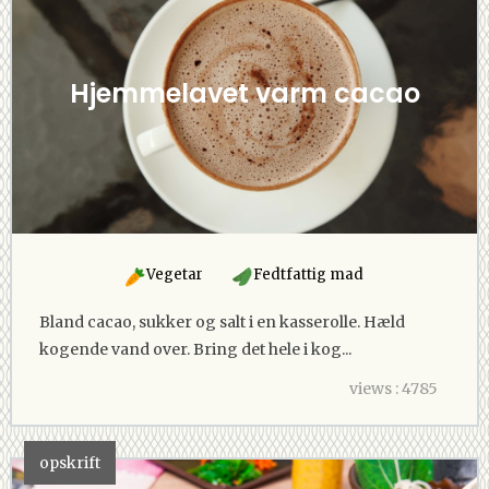
Hjemmelavet varm cacao
Vegetar
Fedtfattig mad
Bland cacao, sukker og salt i en kasserolle. Hæld
kogende vand over. Bring det hele i kog...
views : 4785
opskrift