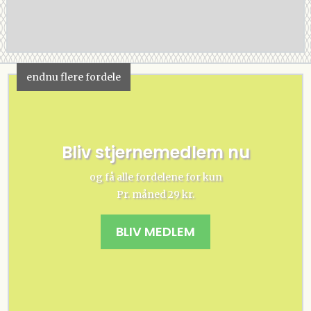
endnu flere fordele
Bliv stjernemedlem nu
og få alle fordelene for kun
Pr. måned 29 kr.
BLIV MEDLEM