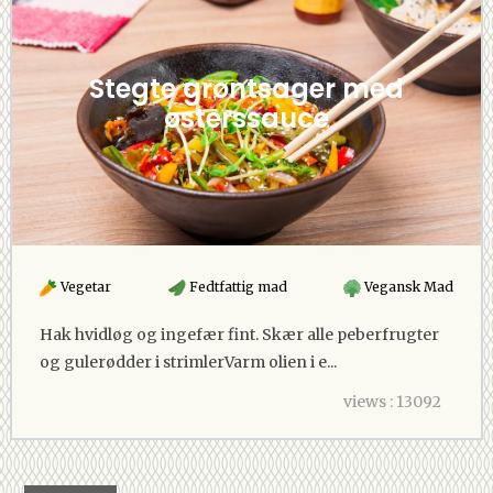
Stegte grøntsager med
østerssauce
Vegetar
Fedtfattig mad
Vegansk Mad
Hak hvidløg og ingefær fint. Skær alle peberfrugter
og gulerødder i strimlerVarm olien i e...
views : 13092