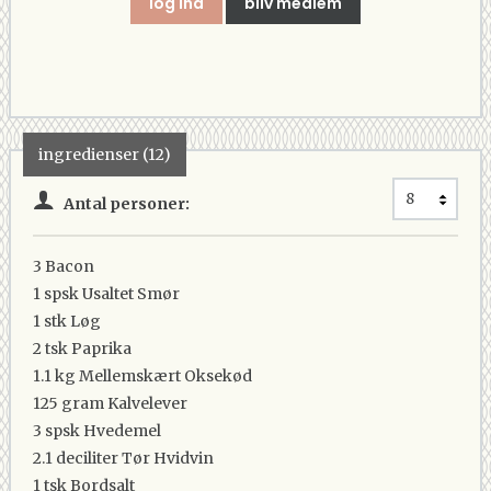
log ind
bliv medlem
ingredienser (12)
Antal personer:
3
Bacon
1 spsk
Usaltet Smør
1 stk
Løg
2 tsk
Paprika
1.1 kg
Mellemskært Oksekød
125 gram
Kalvelever
3 spsk
Hvedemel
2.1 deciliter
Tør Hvidvin
1 tsk
Bordsalt