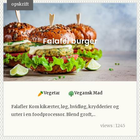
opskrift
Falafel burger
Vegetar
Vegansk Mad
Falafler Kom kikærter, løg, hvidløg, krydderier og
urter i en foodprocessor. Blend groft,...
views : 1245