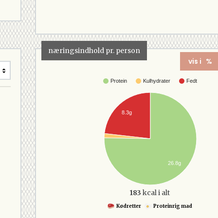
næringsindhold pr. person
vis i %
Protein
Kulhydrater
Fedt
8.3g
26.8g
183
kcal i alt
Kødretter
Proteinrig mad