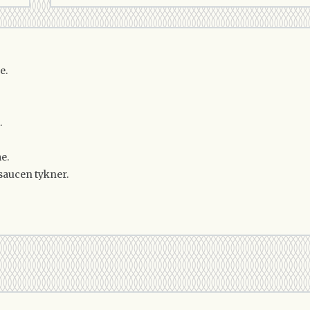
e.
.
e.
 saucen tykner.