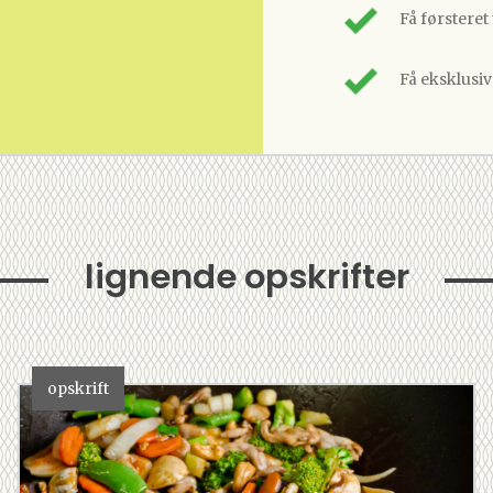
Få førsteret
Få eksklusi
lignende opskrifter
opskrift