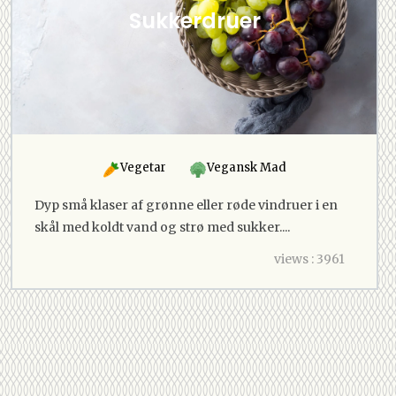
Sukkerdruer
Vegetar
Vegansk Mad
Dyp små klaser af grønne eller røde vindruer i en
skål med koldt vand og strø med sukker....
views : 3961