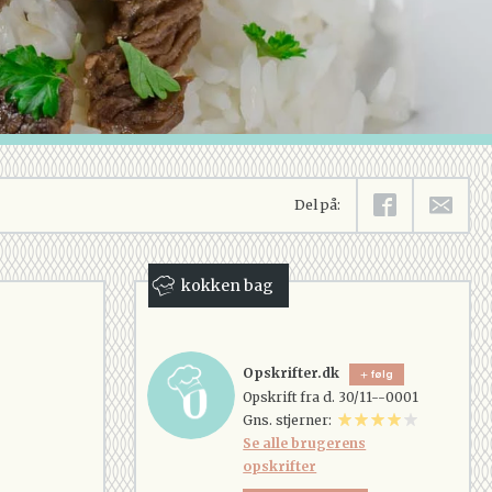
Del på:
kokken bag
Opskrifter.dk
følg
Opskrift fra d. 30/11--0001
Gns. stjerner:
Se alle brugerens
opskrifter