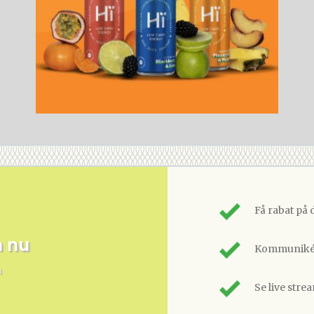
Få rabat på 
m nu
Kommunikér
n
Se live stre