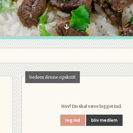
bedøm denne opskrift
Hov! Du skal være logget ind.
log ind
bliv medlem