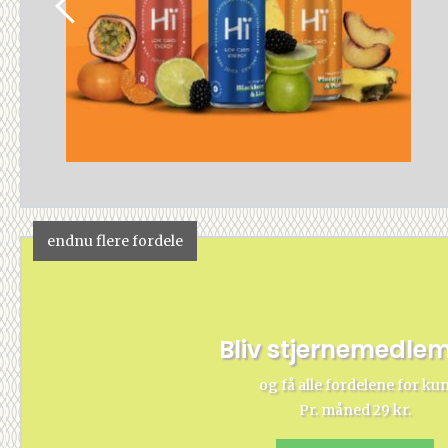
endnu flere fordele
Bliv stjernemedle
og få alle fordelene for ku
Pr. måned 29 kr.