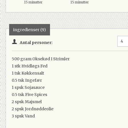
15 minutter
15 minutter
ingredienser (9)
Antal personer:
500 gram
Oksekød I Strimler
1 stk
Hvidløgs Fed
1 tsk
Køkkensalt
0.5 tsk
Ingefær
1 spsk
Sojasauce
0.5 tsk
Five Spices
2 spsk
Majsmel
2 spsk
Jordnøddeolie
3 spsk
Vand