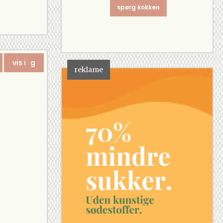
spørg kokken
vis i g
reklame