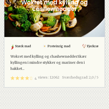
Wokret med kylling og
cashewnødder
Stærk mad
Proteinrig mad
Fjerkræ
Wokret med kylling og chashewnødderSkær
kyllingen i mindre stykker og mariner den i
hakket...
views : 12062
Sværhedsgrad: 2,0 / 5
4