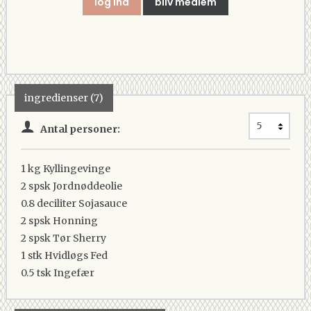
log ind
bliv medlem
ingredienser (7)
Antal personer:
1 kg
Kyllingevinge
2 spsk
Jordnøddeolie
0.8 deciliter
Sojasauce
2 spsk
Honning
2 spsk
Tør Sherry
1 stk
Hvidløgs Fed
0.5 tsk
Ingefær