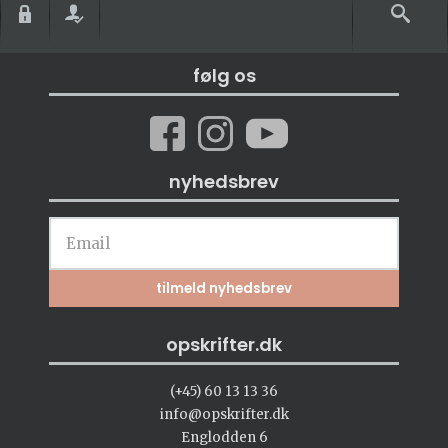
følg os
nyhedsbrev
opskrifter.dk
(+45) 60 13 13 36
info@opskrifter.dk
Englodden 6