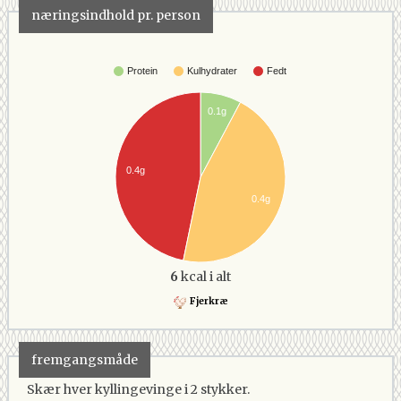
næringsindhold pr. person
Protein
Kulhydrater
Fedt
0.1g
0.4g
0.4g
6
kcal i alt
Fjerkræ
fremgangsmåde
Skær hver kyllingevinge i 2 stykker.