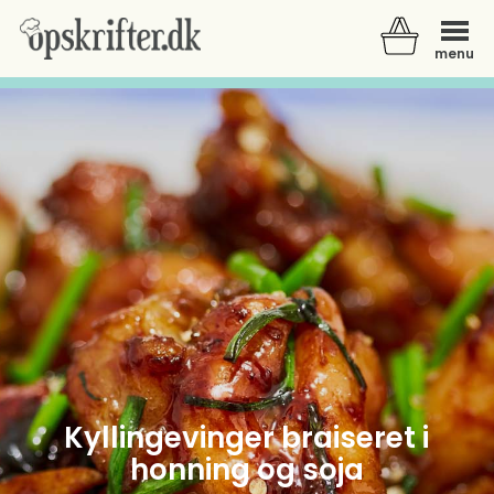
menu
Der er ingen varer i din kurv.
Kyllingevinger braiseret i
honning og soja