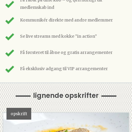
Få rabat på dine køb – og tjen hurtigt dit
medlemskab ind
Kommunikér direkte med andre medlemmer
Se live streams med kokke ”in action”
Få førsteret til åbne og gratis arrangementer
Få eksklusiv adgang til VIP arrangementer
lignende opskrifter
opskrift