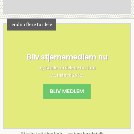
endnu flere fordele
Bliv stjernemedlem nu
og få alle fordelene for kun
Pr. måned 29 kr.
BLIV MEDLEM