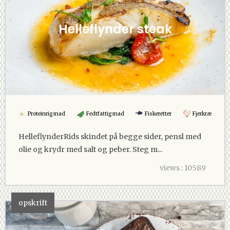
Helleflynder steak
Proteinrig mad
Fedtfattig mad
Fiskeretter
Fjerkræ
HelleflynderRids skindet på begge sider, pensl med
olie og krydr med salt og peber. Steg m...
views : 10589
opskrift