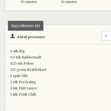
20 minutter
20 minutter
ingredienser (8)
Antal personer:
4 stk
Æg
0.5 tsk
Køkkensalt
0.25 tsk
Peber
125 gram
Krabbekød
1 spsk
Olie
2 stk
Forårsløg
1 tsk
Fish Sauce
1 stk
Frisk Chili