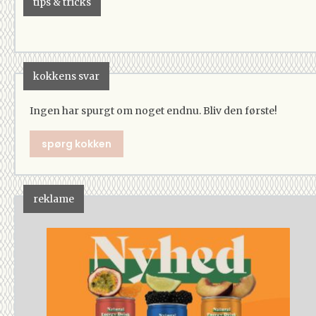
tips & tricks
kokkens svar
Ingen har spurgt om noget endnu. Bliv den første!
spørg kokken
reklame