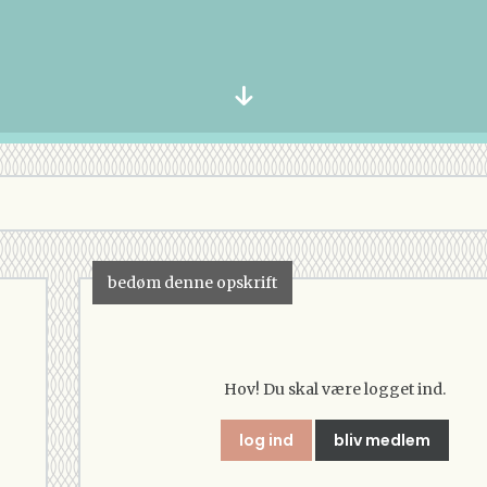
bedøm denne opskrift
Hov! Du skal være logget ind.
log ind
bliv medlem