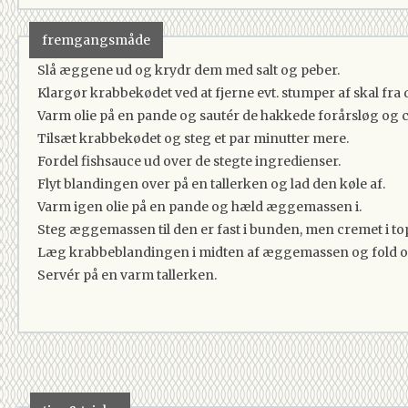
fremgangsmåde
Slå æggene ud og krydr dem med salt og peber.
Klargør krabbekødet ved at fjerne evt. stumper af skal fra d
Varm olie på en pande og sautér de hakkede forårsløg og chil
Tilsæt krabbekødet og steg et par minutter mere.
Fordel fishsauce ud over de stegte ingredienser.
Flyt blandingen over på en tallerken og lad den køle af.
Varm igen olie på en pande og hæld æggemassen i.
Steg æggemassen til den er fast i bunden, men cremet i to
Læg krabbeblandingen i midten af æggemassen og fold om
Servér på en varm tallerken.