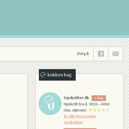
Del på:
kokken bag
Opskrifter.dk
følg
Opskrift fra d. 30/11--0001
Gns. stjerner:
Se alle brugerens
opskrifter