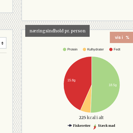
næringsindhold pr. person
vis i %
Protein
Kulhydrater
Fedt
15.8g
18.5g
225
kcal i alt
Fiskeretter
Stærk mad