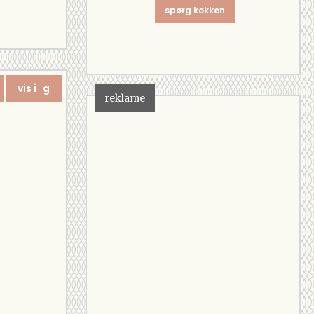
spørg kokken
vis i g
reklame