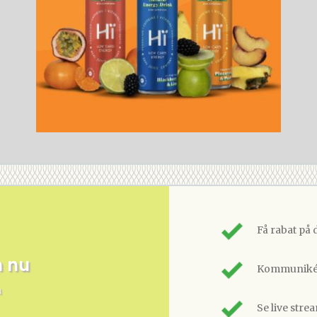
Få rabat på 
m nu
Kommunikér
n
Se live stre