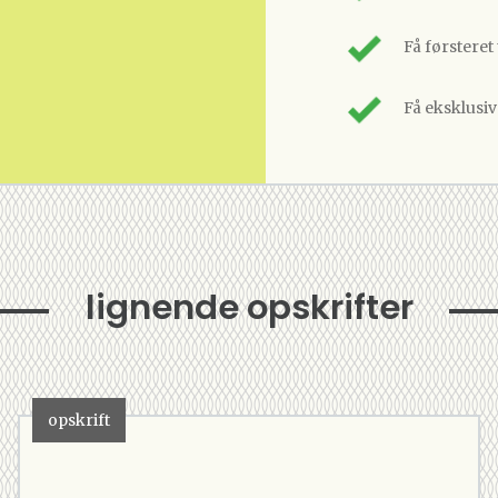
Få førsteret
Få eksklusi
lignende opskrifter
opskrift