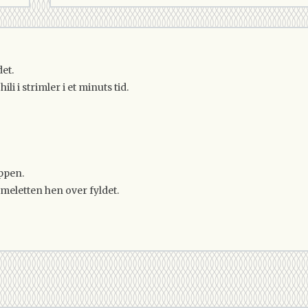
et.
i i strimler i et minuts tid.
ppen.
eletten hen over fyldet.