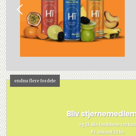
endnu flere fordele
Bliv stjernemedle
og få alle fordelene for ku
Pr. måned 29 kr.