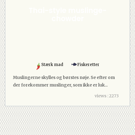
Thai-style muslinge-
chowder
Stærk mad
Fiskeretter
Muslingerne skylles og børstes nøje. Se efter om
der forekommer muslinger, som ikke er luk...
views : 2273