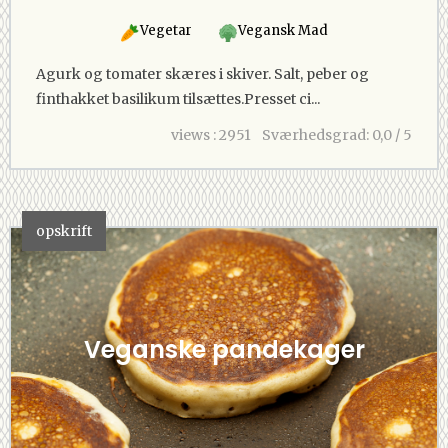
Vegetar
Vegansk Mad
Agurk og tomater skæres i skiver. Salt, peber og
finthakket basilikum tilsættes.Presset ci...
views : 2951
Sværhedsgrad: 0,0 / 5
opskrift
Veganske pandekager