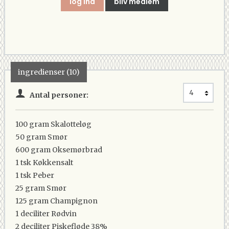
log ind
bliv medlem
ingredienser (10)
Antal personer:
100 gram
Skalotteløg
50 gram
Smør
600 gram
Oksemørbrad
1 tsk
Køkkensalt
1 tsk
Peber
25 gram
Smør
125 gram
Champignon
1 deciliter
Rødvin
2 deciliter
Piskefløde 38%