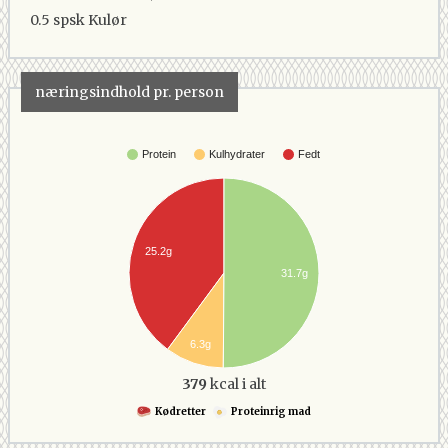
0.5 spsk
Kulør
næringsindhold pr. person
Protein
Kulhydrater
Fedt
25.2g
31.7g
6.3g
379
kcal i alt
Kødretter
Proteinrig mad