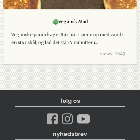
Vegansk Mad
Veganske pandekagerRør hørfrøene op med vand i
en stor skål, og lad det stå i 5 minutter i...
views : 5349
følg os
nyhedsbrev