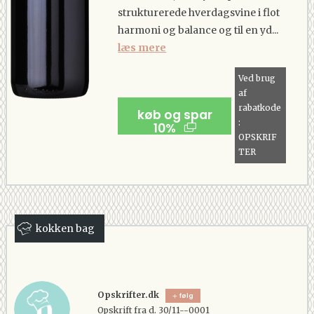
strukturerede hverdagsvine i flot
harmoni og balance og til en yd...
læs mere
Ved brug
af
rabatkode
køb og spar
:
10%
OPSKRIF
TER
kokken bag
Opskrifter.dk
følg
Opskrift fra d. 30/11--0001