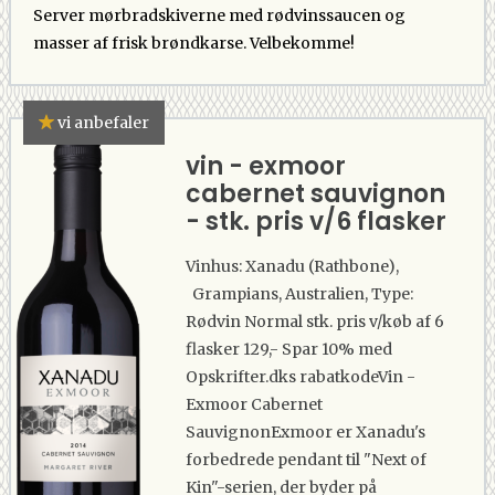
Server mørbradskiverne med rødvinssaucen og
masser af frisk brøndkarse. Velbekomme!
vi anbefaler
vin - exmoor
cabernet sauvignon
- stk. pris v/6 flasker
Vinhus: Xanadu (Rathbone),
Grampians, Australien, Type:
Rødvin Normal stk. pris v/køb af 6
flasker 129,- Spar 10% med
Opskrifter.dks rabatkode Vin -
Exmoor Cabernet
SauvignonExmoor er Xanadu's
forbedrede pendant til "Next of
Kin"-serien, der byder på