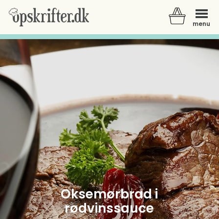
menu
Der er ingen varer i din kurv.
Oksemørbrad i
rødvinssauce