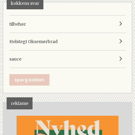
kokkens svar
tilbehør
Helstegt Oksemørbrad
sauce
spørg kokken
reklame