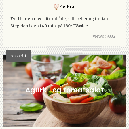
Fjerkræ
Fyld hanen med citronbåde, salt, peber og timian.
Steg den i ovn i 40 min. på 180°C.Vask e...
views : 9332
opskrift
Agurk- og tomatsalat