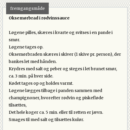
fremgangsmåde
Oksemørbrad i rødvinssauce
Løgene pilles, skæres i kvarte og svitses i en pande i
smør.
Løgene tages op.
Oksemørbraden skæres i skiver (1 skive pr. person), der
bankes let med hånden.
Krydres med salt og peber og steges i let brunet smør,
ca. 3 min. på hver side.
Kødet tages op og holdes varmt.
Løgene lægges tilbage i panden sammen med
champignoner, hvorefter rødvin og piskefløde
tilsættes,
Det hele koger ca. 5 min. eller til retten er jævn.
Smages til med salt og tilsættes kulør.