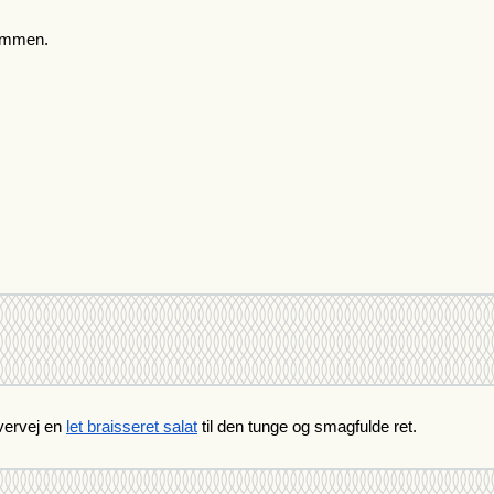
sammen.
vervej en 
let braisseret salat
 til den tunge og smagfulde ret.