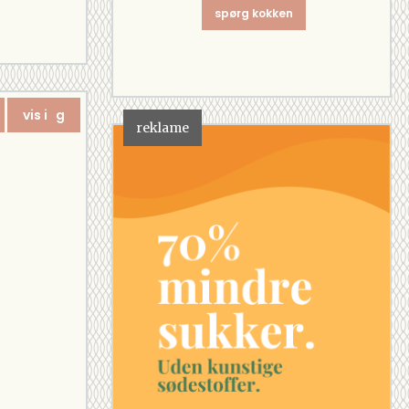
spørg kokken
vis i g
reklame