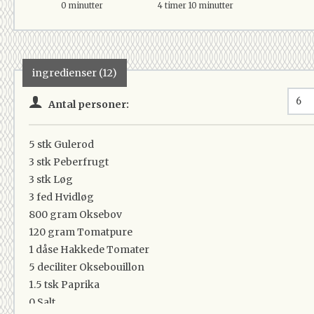
0 minutter
4 timer 10 minutter
ingredienser (12)
Antal personer:
5 stk
Gulerod
3 stk
Peberfrugt
3 stk
Løg
3 fed
Hvidløg
800 gram
Oksebov
120 gram
Tomatpure
1 dåse
Hakkede Tomater
5 deciliter
Oksebouillon
1.5 tsk
Paprika
0
Salt