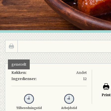
generelt
Køkken:
Andet
Ingredienser:
12
Print
Tilberedningstid
Arbejdstid