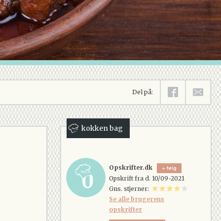
Del på:
kokken bag
Opskrifter.dk
følg
Opskrift fra d. 10/09-2021
Gns. stjerner:
Se alle brugerens
opskrifter