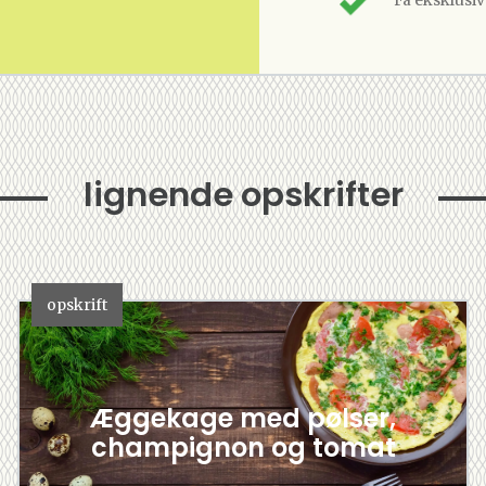
lignende opskrifter
opskrift
Æggekage med pølser,
champignon og tomat