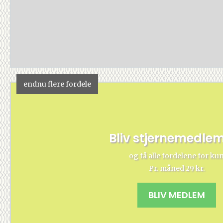
endnu flere fordele
Bliv stjernemedle
og få alle fordelene for ku
Pr. måned 29 kr.
BLIV MEDLEM