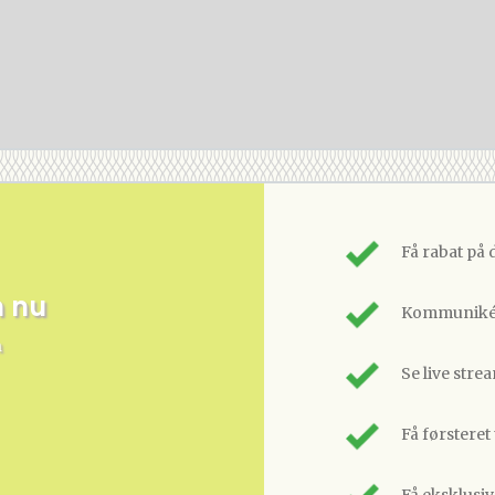
Få rabat på 
m nu
Kommunikér
n
Se live stre
Få førsteret
Få eksklusi