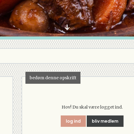
bedøm denne opskrift
Hov! Du skal være logget ind.
log ind
bliv medlem