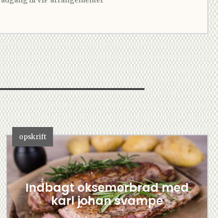
opskrift
Indbagt oksemørbrad med
karl johan svampe