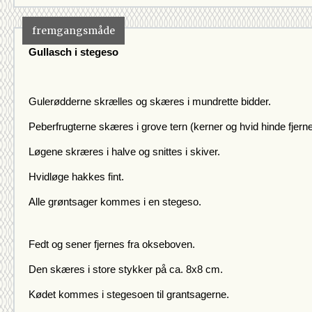
0
Peber
3 blad
Laurbærblad
fremgangsmåde
Gullasch i stegeso
Gulerødderne skrælles og skæres i mundrette bidder.
Peberfrugterne skæres i grove tern (kerner og hvid hinde fjernes
Løgene skræres i halve og snittes i skiver.
Hvidløge hakkes fint.
Alle grøntsager kommes i en stegeso.
Fedt og sener fjernes fra okseboven.
Den skæres i store stykker på ca. 8x8 cm.
Kødet kommes i stegesoen til grantsagerne.