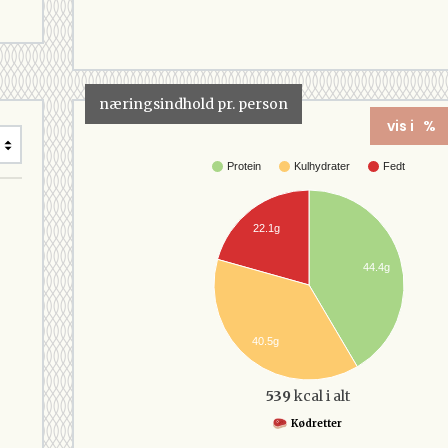
næringsindhold pr. person
vis i %
Protein
Kulhydrater
Fedt
22.1g
44.4g
40.5g
539
kcal i alt
Kødretter