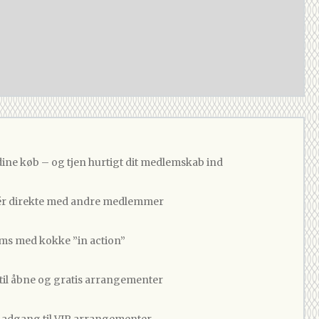
dine køb – og tjen hurtigt dit medlemskab ind
 direkte med andre medlemmer
ams med kokke ”in action”
 til åbne og gratis arrangementer
v adgang til VIP arrangementer