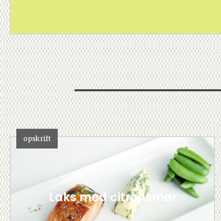
opskrift
Laks med citronsmør