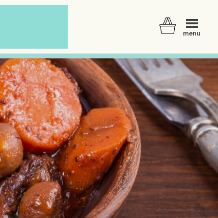
menu
o