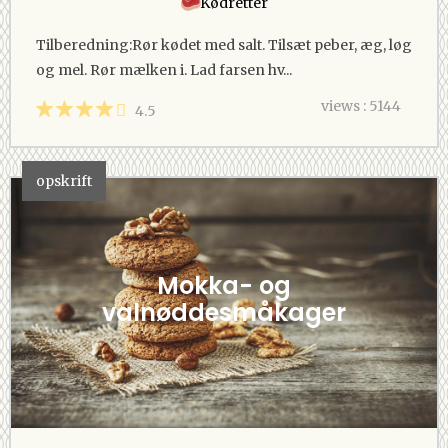
Kødretter
Tilberedning:Rør kødet med salt. Tilsæt peber, æg, løg
og mel. Rør mælken i. Lad farsen hv...
views : 5144
4.5
opskrift
Mokka- og
valnøddesmåkager