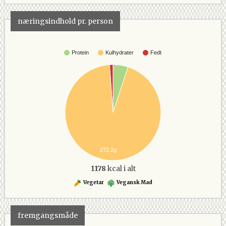
næringsindhold pr. person
Protein
Kulhydrater
Fedt
272.2g
1178
kcal i alt
Vegetar
Vegansk Mad
fremgangsmåde