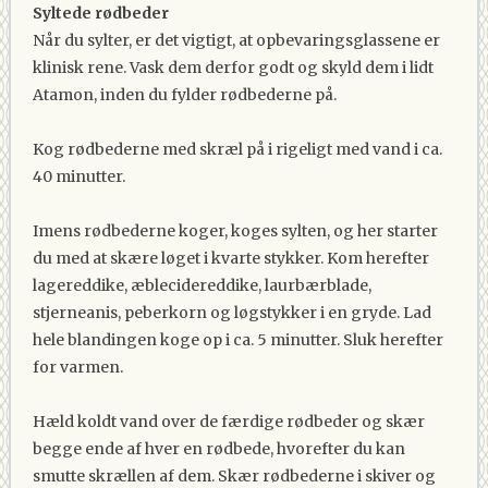
Syltede rødbeder
Når du sylter, er det vigtigt, at opbevaringsglassene er
klinisk rene. Vask dem derfor godt og skyld dem i lidt
Atamon, inden du fylder rødbederne på.
Kog rødbederne med skræl på i rigeligt med vand i ca.
40 minutter.
Imens rødbederne koger, koges sylten, og her starter
du med at skære løget i kvarte stykker. Kom herefter
lagereddike, æblecidereddike, laurbærblade,
stjerneanis, peberkorn og løgstykker i en gryde. Lad
hele blandingen koge op i ca. 5 minutter. Sluk herefter
for varmen.
Hæld koldt vand over de færdige rødbeder og skær
begge ende af hver en rødbede, hvorefter du kan
smutte skrællen af dem. Skær rødbederne i skiver og