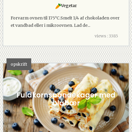
Vegetar
Forvarm ovnen til 175°C.Smelt 1/4 af chokoladen over
et vandbad eller i mikroovnen. Lad de...
views : 3385
opskrift
Fuldkornspandekager med
blåbær