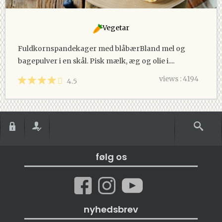
Vegetar
Fuldkornspandekager med blåbærBland mel og
bagepulver i en skål. Pisk mælk, æg og olie i....
views : 4194
4.5
følg os
nyhedsbrev