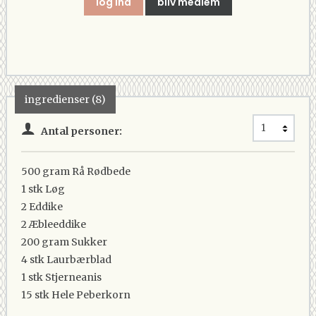
log ind
bliv medlem
ingredienser (8)
Antal personer:
500 gram
Rå Rødbede
1 stk
Løg
2
Eddike
2
Æbleeddike
200 gram
Sukker
4 stk
Laurbærblad
1 stk
Stjerneanis
15 stk
Hele Peberkorn