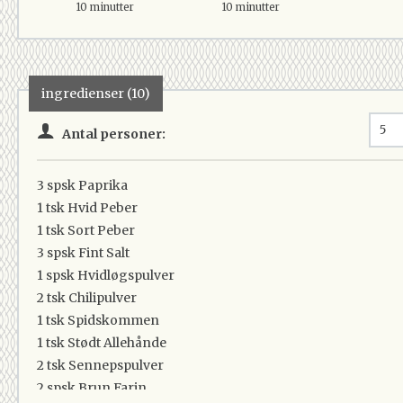
10 minutter
10 minutter
ingredienser (10)
Antal personer:
3 spsk
Paprika
1 tsk
Hvid Peber
1 tsk
Sort Peber
3 spsk
Fint Salt
1 spsk
Hvidløgspulver
2 tsk
Chilipulver
1 tsk
Spidskommen
1 tsk
Stødt Allehånde
2 tsk
Sennepspulver
2 spsk
Brun Farin