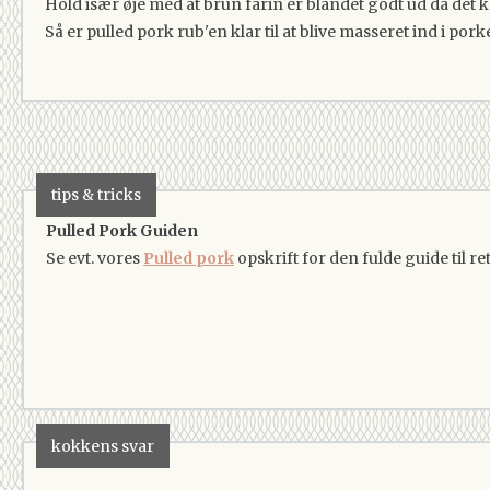
Hold især øje med at brun farin er blandet godt ud da de
Så er pulled pork rub'en klar til at blive masseret ind i pork
tips & tricks
Pulled Pork Guiden
Se evt. vores
Pulled pork
opskrift for den fulde guide til re
kokkens svar