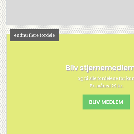
endnu flere fordele
Bliv stjernemedle
og få alle fordelene for ku
Pr. måned 29 kr.
BLIV MEDLEM