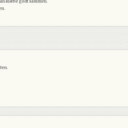
t kan klæbe godt sammen.
en.
tten.