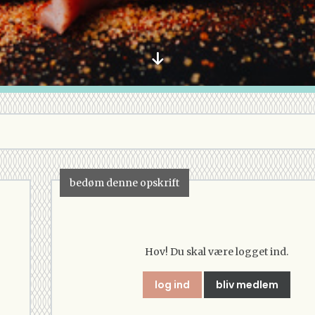
bedøm denne opskrift
Hov! Du skal være logget ind.
log ind
bliv medlem