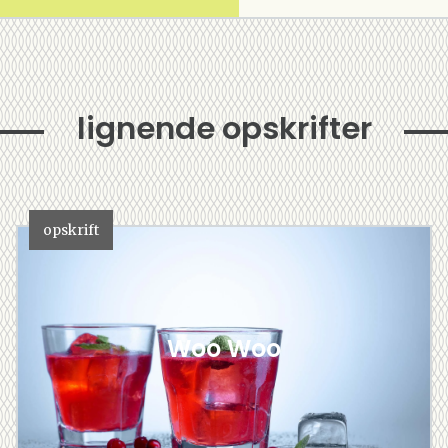
lignende opskrifter
opskrift
Woo Woo