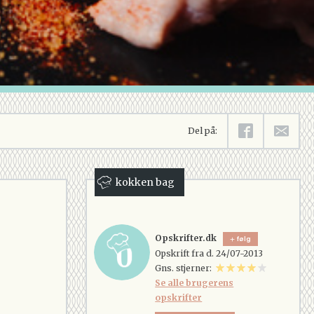
Del på:
kokken bag
Opskrifter.dk
følg
Opskrift fra d. 24/07-2013
Gns. stjerner:
Se alle brugerens
opskrifter