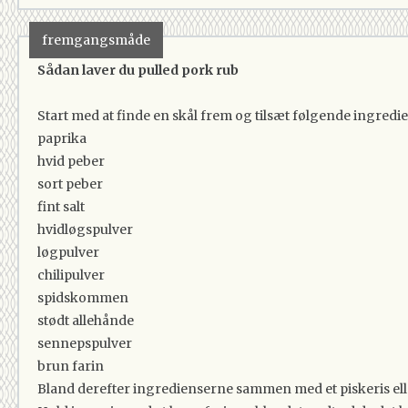
fremgangsmåde
Sådan laver du pulled pork rub
Start med at finde en skål frem og tilsæt følgende ingredi
paprika
hvid peber
sort peber
fint salt
hvidløgspulver
løgpulver
chilipulver
spidskommen
stødt allehånde
sennepspulver
brun farin
Bland derefter ingredienserne sammen med et piskeris elle