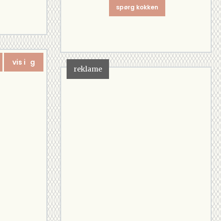
spørg kokken
vis i g
reklame