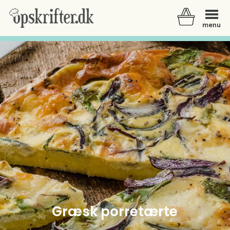
menu
Der er ingen varer i din kurv.
Græsk porretærte