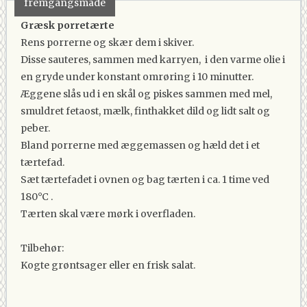
fremgangsmåde
Græsk porretærte
Rens porrerne og skær dem i skiver.
Disse sauteres, sammen med karryen, i den varme olie i
en gryde under konstant omrøring i 10 minutter.
Æggene slås ud i en skål og piskes sammen med mel,
smuldret fetaost, mælk, finthakket dild og lidt salt og
peber.
Bland porrerne med æggemassen og hæld det i et
tærtefad.
Sæt tærtefadet i ovnen og bag tærten i ca. 1 time ved
180°C .
Tærten skal være mørk i overfladen.
Tilbehør:
Kogte grøntsager eller en frisk salat.