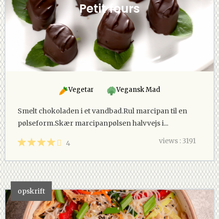
Petit fours
Vegetar
Vegansk Mad
Smelt chokoladen i et vandbad.Rul marcipan til en
pølseform.Skær marcipanpølsen halvvejs i...
views : 3191
4
opskrift