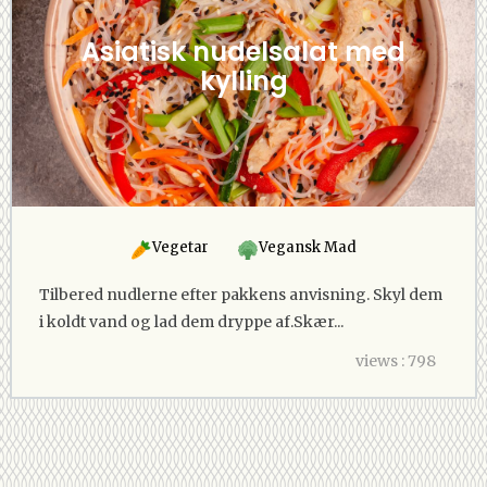
Asiatisk nudelsalat med
kylling
Vegetar
Vegansk Mad
Tilbered nudlerne efter pakkens anvisning. Skyl dem
i koldt vand og lad dem dryppe af.Skær...
views : 798