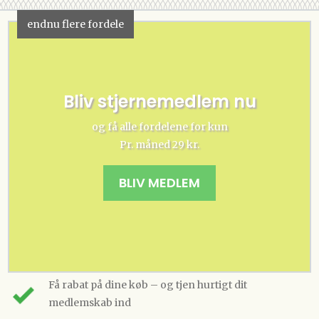
endnu flere fordele
Bliv stjernemedlem nu
og få alle fordelene for kun
Pr. måned 29 kr.
BLIV MEDLEM
Få rabat på dine køb – og tjen hurtigt dit
medlemskab ind