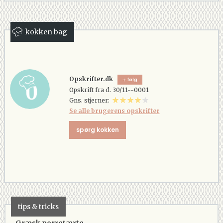
kokken bag
Opskrifter.dk
følg
Opskrift fra d. 30/11--0001
Gns. stjerner:
Se alle brugerens opskrifter
spørg kokken
tips & tricks
Græsk porretærte