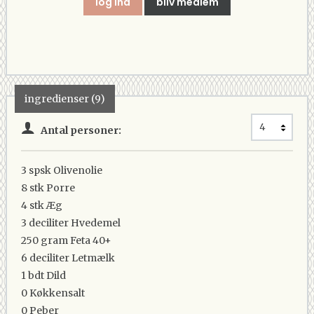
log ind
bliv medlem
ingredienser (9)
Antal personer:
3 spsk
Olivenolie
8 stk
Porre
4 stk
Æg
3 deciliter
Hvedemel
250 gram
Feta 40+
6 deciliter
Letmælk
1 bdt
Dild
0
Køkkensalt
0
Peber