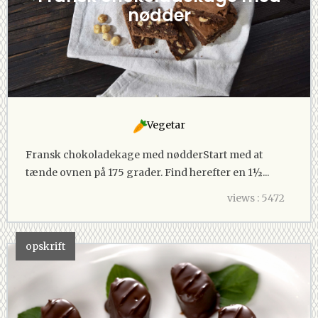
nødder
Vegetar
Fransk chokoladekage med nødderStart med at
tænde ovnen på 175 grader. Find herefter en 1½...
views : 5472
opskrift