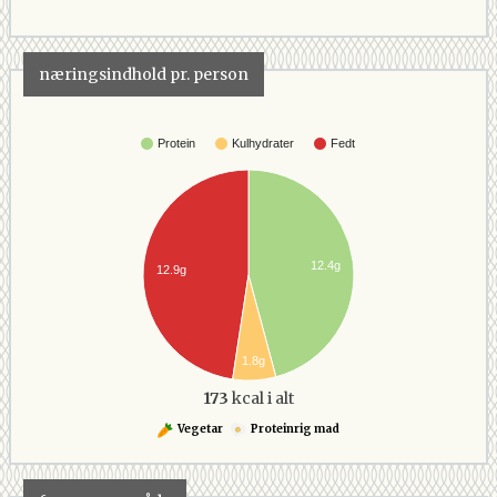
næringsindhold pr. person
Protein
Kulhydrater
Fedt
12.4g
12.9g
1.8g
173
kcal i alt
Vegetar
Proteinrig mad