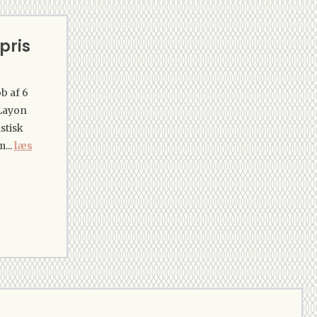
pris
b af 6
 Layon
stisk
...
læs