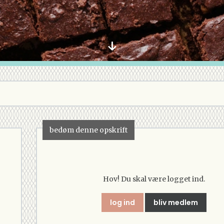
bedøm denne opskrift
Hov! Du skal være logget ind.
log ind
bliv medlem