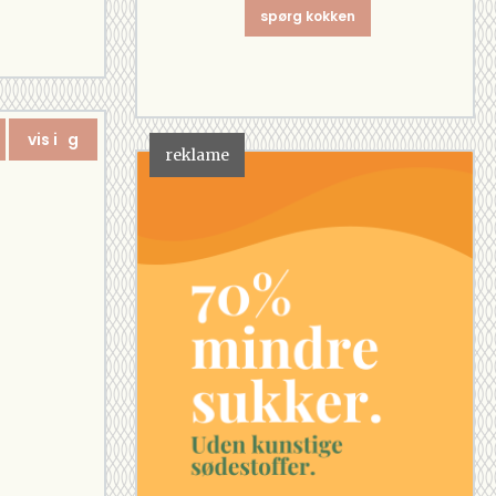
spørg kokken
vis i g
reklame