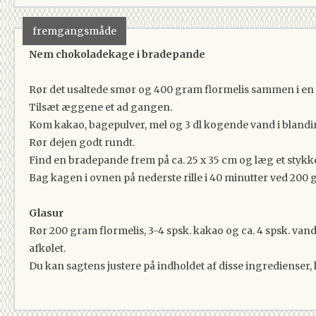
3.4 spsk
Kakao
4 spsk
Vand
fremgangsmåde
Nem chokoladekage i bradepande
Rør det usaltede smør og 400 gram flormelis sammen i en 
Tilsæt æggene et ad gangen.
Kom kakao, bagepulver, mel og 3 dl kogende vand i bland
Rør dejen godt rundt.
Find en bradepande frem på ca. 25 x 35 cm og læg et stykk
Bag kagen i ovnen på nederste rille i 40 minutter ved 200 
Glasur
Rør 200 gram flormelis, 3-4 spsk. kakao og ca. 4 spsk. va
afkølet.
Du kan sagtens justere på indholdet af disse ingredienser, h