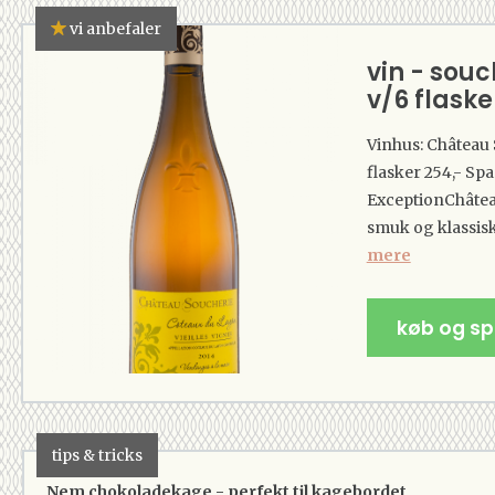
vi anbefaler
vin - souc
v/6 flaske
Vinhus: Château 
flasker 254,- Sp
ExceptionChâteau
smuk og klassis
mere
køb og s
tips & tricks
Nem chokoladekage - perfekt til kagebordet