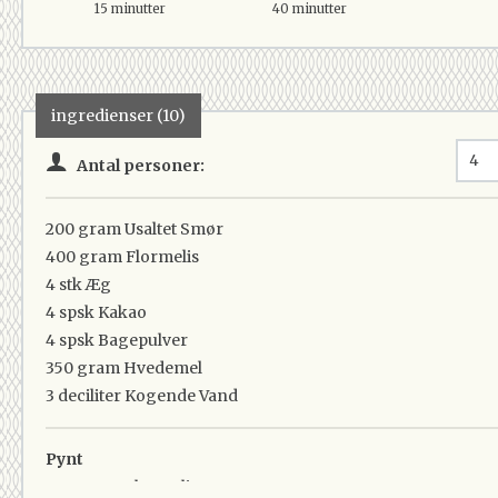
15 minutter
40 minutter
ingredienser (10)
Antal personer:
200 gram
Usaltet Smør
400 gram
Flormelis
4 stk
Æg
4 spsk
Kakao
4 spsk
Bagepulver
350 gram
Hvedemel
3 deciliter
Kogende Vand
Pynt
200 gram
Flormelis