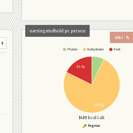
næringsindhold pr. person
vis i %
Protein
Kulhydrater
Fedt
51.4g
218.5g
1419
kcal i alt
Vegetar