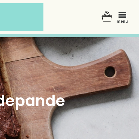
menu
adepande