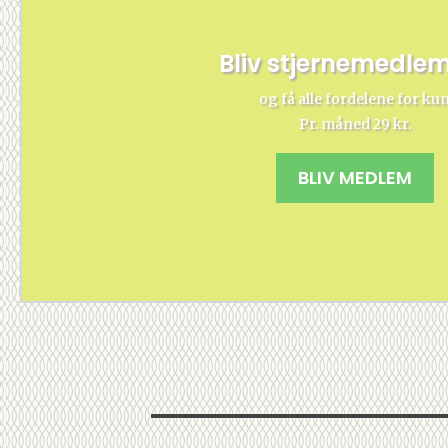
Bliv stjernemedle
og få alle fordelene for ku
Pr. måned 29 kr.
BLIV MEDLEM