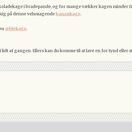
okoladekage i bradepande, og for mange vækker kagen minder fr
et kig på denne velsmagende
banankage
.
køn
æblekage
.
lidt af gangen. Ellers kan du komme til at lave en for tynd eller s