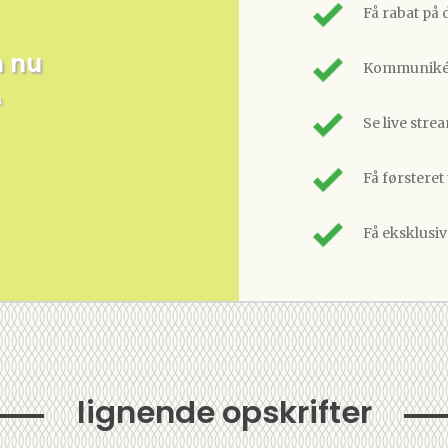
Få rabat på 
m nu
Kommunikér
n
Se live stre
Få førsteret
Få eksklusi
lignende opskrifter