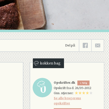
Del på:
kokken bag
Opskrifter.dk
følg
Opskrift fra d. 26/05-2012
Gns. stjerner:
Se alle brugerens
opskrifter