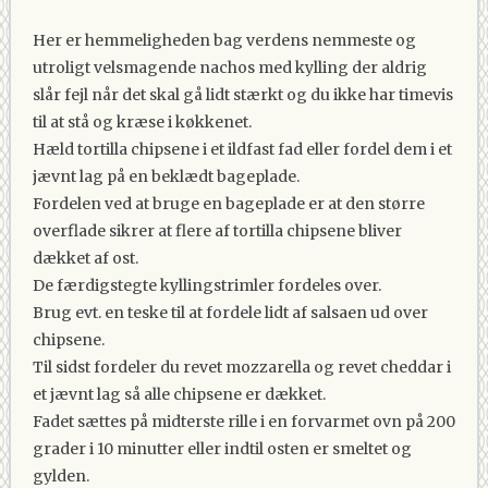
Her er hemmeligheden bag verdens nemmeste og
utroligt velsmagende nachos med kylling der aldrig
slår fejl når det skal gå lidt stærkt og du ikke har timevis
til at stå og kræse i køkkenet.
Hæld tortilla chipsene i et ildfast fad eller fordel dem i et
jævnt lag på en beklædt bageplade.
Fordelen ved at bruge en bageplade er at den større
overflade sikrer at flere af tortilla chipsene bliver
dækket af ost.
De færdigstegte kyllingstrimler fordeles over.
Brug evt. en teske til at fordele lidt af salsaen ud over
chipsene.
Til sidst fordeler du revet mozzarella og revet cheddar i
et jævnt lag så alle chipsene er dækket.
Fadet sættes på midterste rille i en forvarmet ovn på 200
grader i 10 minutter eller indtil osten er smeltet og
gylden.