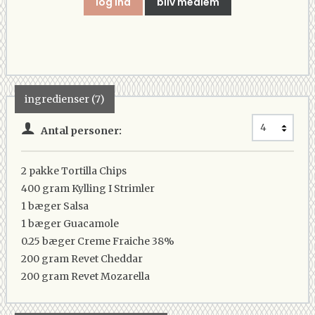
log ind
bliv medlem
ingredienser (7)
Antal personer:
2 pakke
Tortilla Chips
400 gram
Kylling I Strimler
1 bæger
Salsa
1 bæger
Guacamole
0.25 bæger
Creme Fraiche 38%
200 gram
Revet Cheddar
200 gram
Revet Mozarella