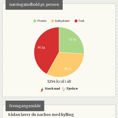
næringsindhold pr. person
Protein
Kulhydrater
Fedt
53.7g
86.2g
65.9g
1254
kcal i alt
Stærk mad
Fjerkræ
fremgangsmåde
Sådan laver du nachos med kylling