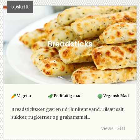
opskrift
Breadsticks
Vegetar
Fedtfattig mad
Vegansk Mad
BreadsticksRør gæren ud i lunkent vand. Tilsæt salt,
sukker, rugkerner og grahamsmel...
views : 5331