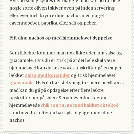
Hvis du stadig syntes der mangler lidt, kan du fordele
nogle sorte oliven i skiver oven på inden servering
eller eventuelt krydre dine nachos med noget
cayennepeber, paprika, eller salt og peber.
Pift dine nachos op med hjemmelavet dyppelse
Som tilbehør kommer man nok ikke uden om salsa og
guacamole. Hvis du er frisk på at det hele skal være
hjemmelavet kan du læse vores opskrifter på en super
lækker
salsa med koriander
og frisk hjemmelavet
guacamole
. Hvis du har fået smag for mere mexikansk
mad kan du gå på opdagelse efter flere lækre
opskrifter her på siden. Server eventuelt denne
hjemmelavede
chili con carne med hakket oksekød
som hovedret efter du har spist dig igennem dine
nachos.