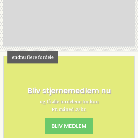
endnu flere fordele
Bliv stjernemedlem nu
og få alle fordelene for kun
Pr. måned 29 kr.
BLIV MEDLEM