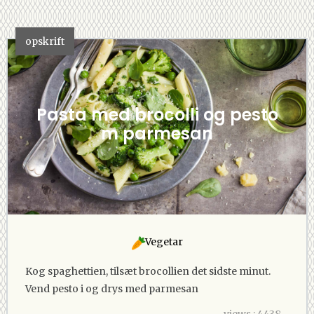
opskrift
Pasta med brocolli og pesto
m parmesan
Vegetar
Kog spaghettien, tilsæt brocollien det sidste minut.
Vend pesto i og drys med parmesan
views : 4438