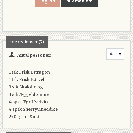
log ind
bliv medlem
ingredienser (7)
Antal personer:
1 tsk
Frisk Estragon
1 tsk
Frisk Kørvel
3 stk
Skalotteløg
3 stk
Æggeblomme
4 spsk
Tør Hvidvin
4 spsk
Sherryvineddike
250 gram
Smør