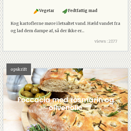
Vegetar
Fedtfattig mad
Kog kartoflerne møre i letsaltet vand. Hæld vandet fra
og lad dem dampe af, så der ikke er...
views : 2177
opskrift
Foccacia med rosmarin og
olivenolie