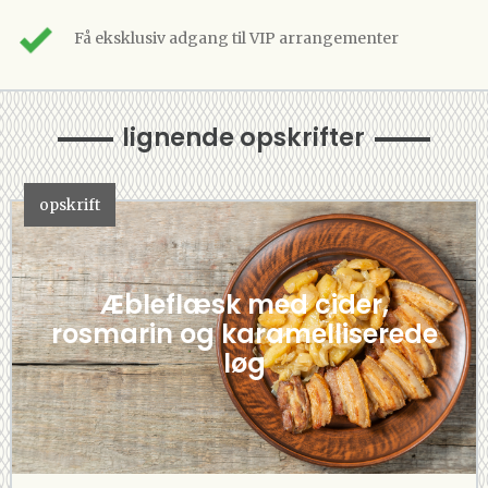
Få eksklusiv adgang til VIP arrangementer
lignende opskrifter
opskrift
Æbleflæsk med cider,
rosmarin og karamelliserede
løg