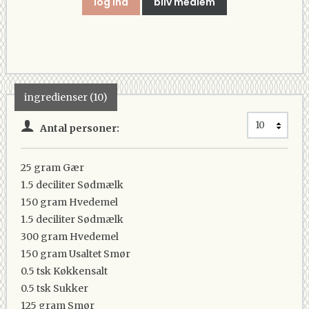
log ind
bliv medlem
ingredienser (10)
Antal personer:
25 gram
Gær
1.5 deciliter
Sødmælk
150 gram
Hvedemel
1.5 deciliter
Sødmælk
300 gram
Hvedemel
150 gram
Usaltet Smør
0.5 tsk
Køkkensalt
0.5 tsk
Sukker
125 gram
Smør