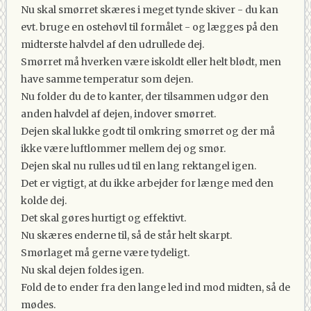
Nu skal smørret skæres i meget tynde skiver - du kan
evt. bruge en ostehøvl til formålet - og lægges på den
midterste halvdel af den udrullede dej.
Smørret må hverken være iskoldt eller helt blødt, men
have samme temperatur som dejen.
Nu folder du de to kanter, der tilsammen udgør den
anden halvdel af dejen, indover smørret.
Dejen skal lukke godt til omkring smørret og der må
ikke være luftlommer mellem dej og smør.
Dejen skal nu rulles ud til en lang rektangel igen.
Det er vigtigt, at du ikke arbejder for længe med den
kolde dej.
Det skal gøres hurtigt og effektivt.
Nu skæres enderne til, så de står helt skarpt.
Smørlaget må gerne være tydeligt.
Nu skal dejen foldes igen.
Fold de to ender fra den lange led ind mod midten, så de
mødes.