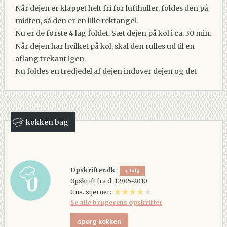
Når dejen er klappet helt fri for lufthuller, foldes den på
midten, så den er en lille rektangel.
Nu er de første 4 lag foldet. Sæt dejen på køl i ca. 30 min.
Når dejen har hvilket på køl, skal den rulles ud til en
aflang trekant igen.
Nu foldes en tredjedel af dejen indover dejen og det
samme gøres fra den anden side.
Dejen skal igen klappes fri for lufthuller.
Nu har dejen 12 lag.
Rul dejen en smule ud og læg den på køl igen i ca. 30
kokken bag
min.
Dejen skal nu igen rulles ud til en aflang trekant.
Dejen skal have en tykkelse på 7-8 mm.
Opskrifter.dk
følg
Kanterne skal igen skæres til, før du skærer 9-10
Opskrift fra d. 12/05-2010
trekanter, der er 23-24 cm lange og 8 cm brede.
Gns. stjerner:
Du skal nu lave et lille hak i midten af hvert dejstykke i
Se alle brugerens opskrifter
den brede ende og stræk derefter dejen ved at trække
spørg kokken
lidt i spidsen - dejen må dog ikke sprække.