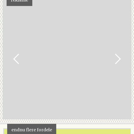
Når croissanterne er færdighævede, skal de tages ud af
ovnen sammen med bradepanden i bunden.
Nu skal croissanterne igen pensles med samme
æggeblanding som før.
Tænd ovnen på 200 grader varmluft.
Når ovnen er varm, skal den skrues ned på 190 grader
og ved denne temperatur skal croissanterne bages i 8
min.
Herefter skrues ovnen ned til 180 grader og
croissanterne bager i yderligere 8-10 min. til de er
gyldne og ensartede.
Nu er dine croissanter klar til at blive nydt - bon appetit!
endnu flere fordele