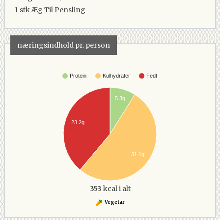
1 stk
Æg Til Pensling
næringsindhold pr. person
Protein
Kulhydrater
Fedt
5.3g
23.2g
31.1g
353
kcal i alt
Vegetar