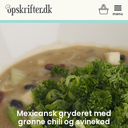
menu
Der er ingen varer i din kurv.
Mexicansk gryderet med
grønne chili og svinekød