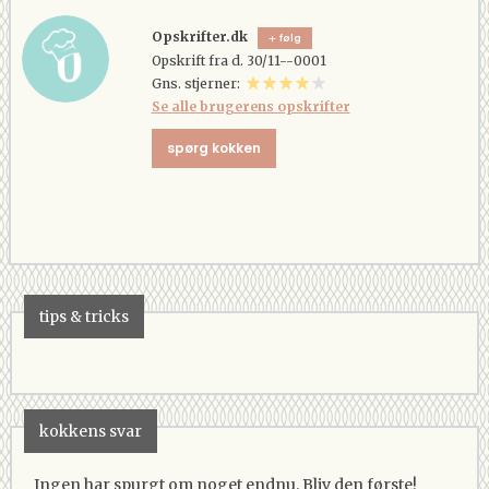
Opskrifter.dk
følg
Opskrift fra d. 30/11--0001
Gns. stjerner:
Se alle brugerens opskrifter
spørg kokken
tips & tricks
kokkens svar
Ingen har spurgt om noget endnu. Bliv den første!