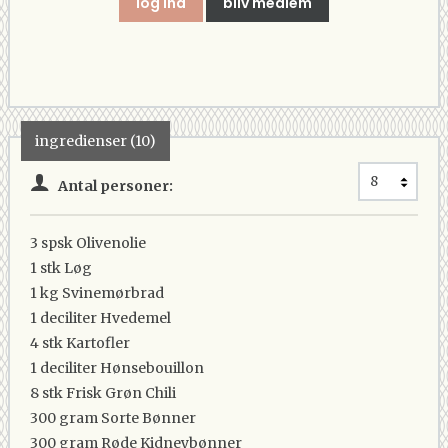
log ind
bliv medlem
ingredienser (10)
Antal personer:
3 spsk
Olivenolie
1 stk
Løg
1 kg
Svinemørbrad
1 deciliter
Hvedemel
4 stk
Kartofler
1 deciliter
Hønsebouillon
8 stk
Frisk Grøn Chili
300 gram
Sorte Bønner
300 gram
Røde Kidneybønner