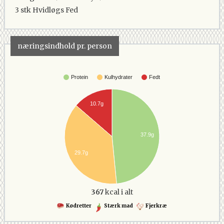
3 stk
Hvidløgs Fed
næringsindhold pr. person
Protein
Kulhydrater
Fedt
10.7g
37.9g
29.7g
367
kcal i alt
Kødretter
Stærk mad
Fjerkræ