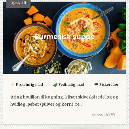
opskrift
Burmesisk suppe
Proteinrig mad
Fedtfattig mad
Fiskeretter
Bring bouillon til kogning. Tilsæt skiveskårede løg og
hvidløg, peber (pulver og korn), re...
views : 4585