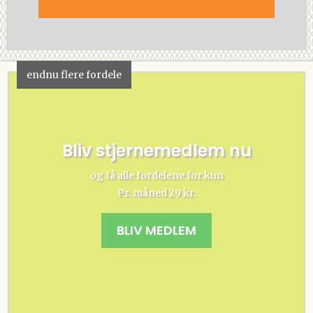
endnu flere fordele
Bliv stjernemedlem nu
og få alle fordelene for kun
Pr. måned 29 kr.
BLIV MEDLEM