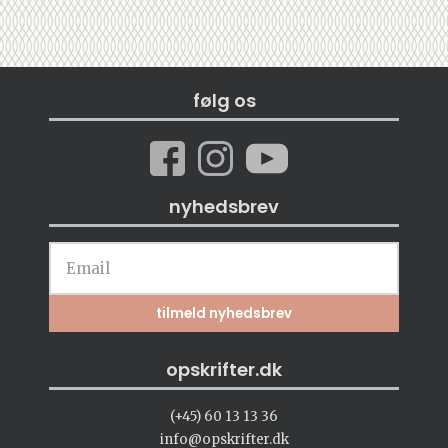
følg os
nyhedsbrev
opskrifter.dk
(+45) 60 13 13 36
info@opskrifter.dk