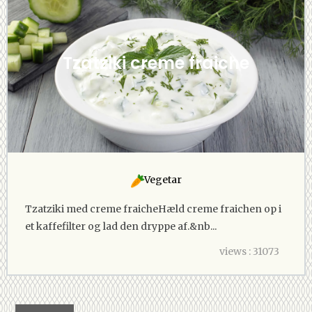
Tzatziki creme fraiche
Vegetar
Tzatziki med creme fraicheHæld creme fraichen op i
et kaffefilter og lad den dryppe af.&nb...
views : 31073