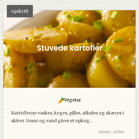
opskrift
Stuvede kartofler
Vegetar
Kartoflerne vaskes, koges, pilles, afkøles og skæres i
skiver. Smør og vand gives et opkog...
views : 4094