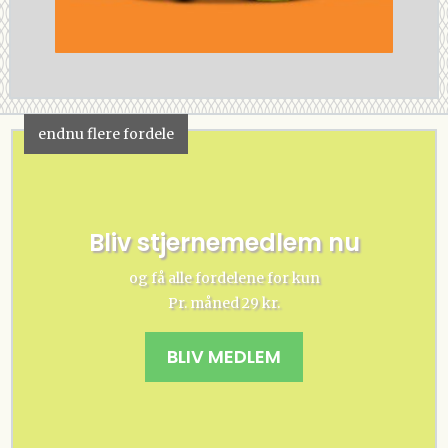
endnu flere fordele
Bliv stjernemedlem nu
og få alle fordelene for kun
Pr. måned 29 kr.
BLIV MEDLEM