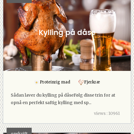
Kylling på dåse
Proteinrig mad
Fjerkræ
Sådan laver du kylling på dåseFølg disse trin for at
opnå en perfekt saftig kylling med sp...
views : 10961
opskrift