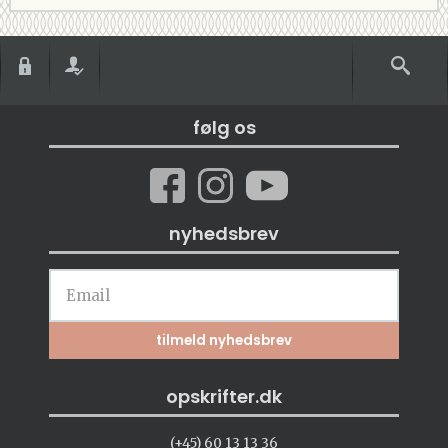
følg os
nyhedsbrev
opskrifter.dk
(+45) 60 13 13 36