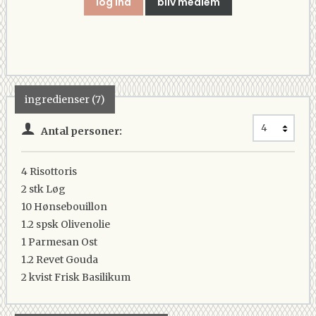
log ind
bliv medlem
ingredienser (7)
Antal personer:
4
Risottoris
2 stk
Løg
10
Hønsebouillon
1.2 spsk
Olivenolie
1
Parmesan Ost
1.2
Revet Gouda
2 kvist
Frisk Basilikum