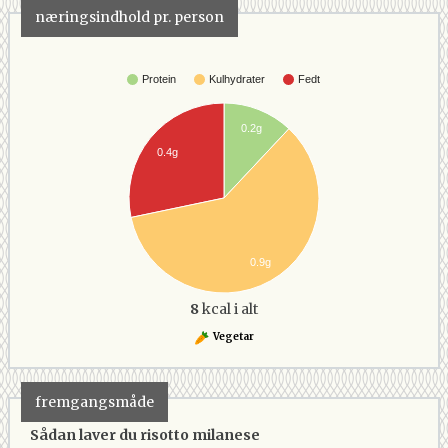
næringsindhold pr. person
Protein
Kulhydrater
Fedt
0.2g
0.4g
0.9g
8
kcal i alt
Vegetar
fremgangsmåde
Sådan laver du risotto milanese