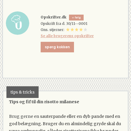
Opskrifter.dk
følg
Opskrift fra d. 30/11--0001
Gns. stjerner:
Se alle brugerens opskrifter
spørg kokken
tips & tricks
Tips og fif til din risotto milanese
Brug gerne en
sauterpande eller en dyb pande med en
god belægning. Bruger du en almindelig gryde skal du
være omhyggelig, således risottorisene ikke brænder