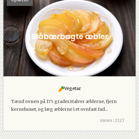
Blåbærbagte æbler
Vegetar
Tænd ovnen på 175 grader.Halver æblerne, fjern
kernehuset, og læg æblerne i et ovnfast fad...
views : 2127