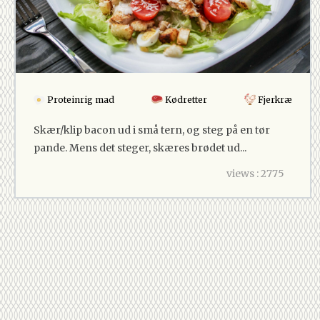
Proteinrig mad
Kødretter
Fjerkræ
Skær/klip bacon ud i små tern, og steg på en tør
pande. Mens det steger, skæres brødet ud...
views : 2775