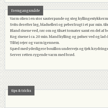
1 dåse
Hakkede Tomater I Dåse
5 deciliter
Hønsebouillon
fremgangsmåde
0
Salt
Varm olien i en stor sauterpande og steg kyllingestykkermo
0
Peber
Svits derefter løg, bladselleri og peberfrugt i et par min. 
100 gram
Kogte Rejer
Bland risene ved, rør om og tilsæt tomater samt en del af 
Kog risene i ca. 20 min. bland kylling og pølser ved og lad d
Tilføj rejer og varm igennem.
Spæd med yderligere bouillon undervejs og tjek krydring
Server retten rygende varm med brød.
tips & tricks