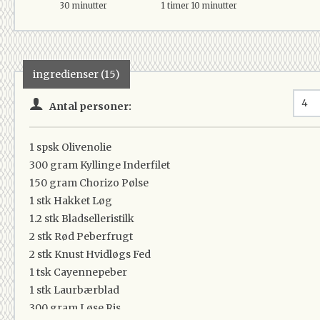
30 minutter
1 timer 10 minutter
ingredienser (15)
Antal personer:
1 spsk
Olivenolie
300 gram
Kyllinge Inderfilet
150 gram
Chorizo Pølse
1 stk
Hakket Løg
1.2 stk
Bladselleristilk
2 stk
Rød Peberfrugt
2 stk
Knust Hvidløgs Fed
1 tsk
Cayennepeber
1 stk
Laurbærblad
300 gram
Løse Ris