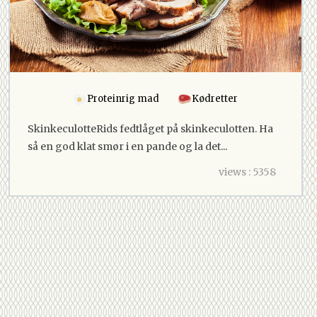
Proteinrig mad
Kødretter
SkinkeculotteRids fedtlåget på skinkeculotten. Ha
så en god klat smør i en pande og la det...
views : 5358