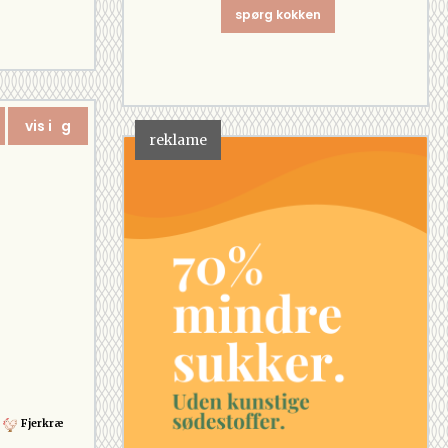
spørg kokken
vis i g
reklame
Fjerkræ