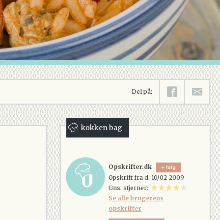
Del på:
kokken bag
Opskrifter.dk
følg
Opskrift fra d. 10/02-2009
Gns. stjerner:
Se alle brugerens
opskrifter