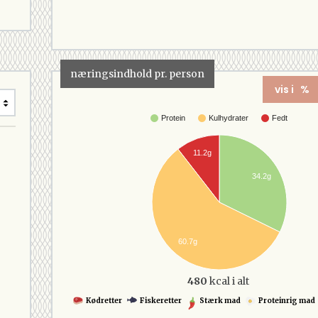
næringsindhold pr. person
vis i %
Protein
Kulhydrater
Fedt
11.2g
34.2g
60.7g
480
kcal i alt
Kødretter
Fiskeretter
Stærk mad
Proteinrig mad