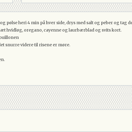
g pølse heri 4 min på hver side, drys med salt og peber og tag d
tilsæt hvidløg, oregano, cayenne og laurbærblad og svits kort.
bouillonen
et snurre videre til risene er møre.
en.