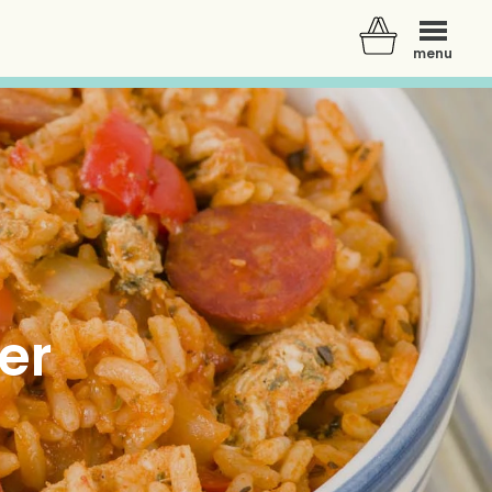
menu
er