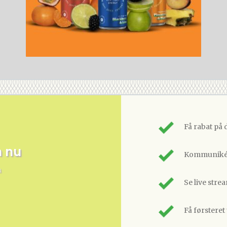
Få rabat på 
m nu
Kommunikér
n
Se live stre
Få førsteret