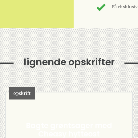
Få eksklusi
lignende opskrifter
opskrift
Bagte grøntsager med
Cheasy hytteost