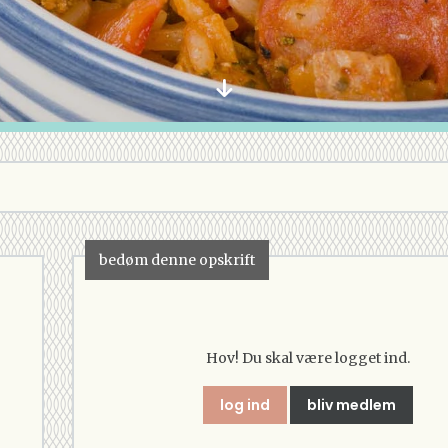
bedøm denne opskrift
Hov! Du skal være logget ind.
log ind
bliv medlem