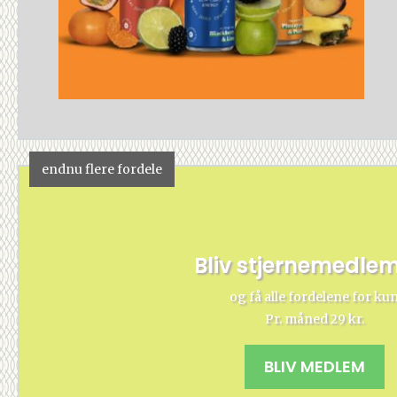
endnu flere fordele
Bliv stjernemedle
og få alle fordelene for ku
Pr. måned 29 kr.
BLIV MEDLEM