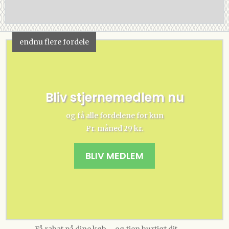
endnu flere fordele
Bliv stjernemedlem nu
og få alle fordelene for kun
Pr. måned 29 kr.
BLIV MEDLEM