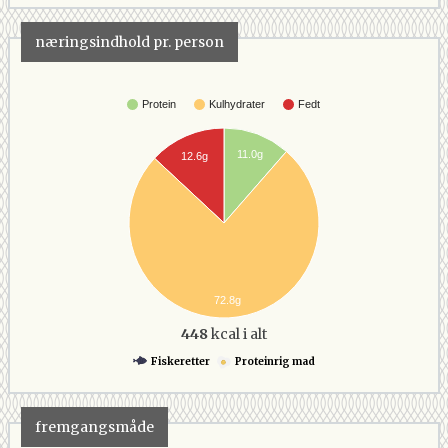
næringsindhold pr. person
Protein
Kulhydrater
Fedt
11.0g
12.6g
72.8g
448
kcal i alt
Fiskeretter
Proteinrig mad
fremgangsmåde