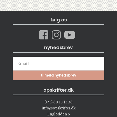
følg os
nyhedsbrev
opskrifter.dk
(+45) 60 13 13 36
info@opskrifter.dk
Englodden 6