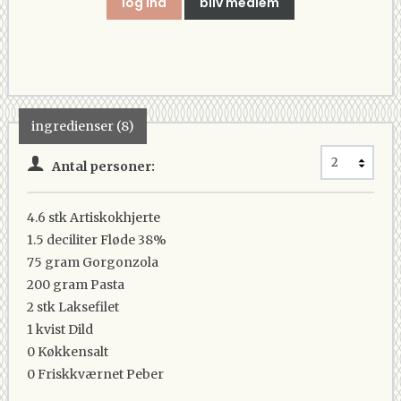
log ind
bliv medlem
ingredienser (8)
Antal personer:
4.6 stk
Artiskokhjerte
1.5 deciliter
Fløde 38%
75 gram
Gorgonzola
200 gram
Pasta
2 stk
Laksefilet
1 kvist
Dild
0
Køkkensalt
0
Friskkværnet Peber