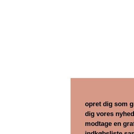
opret dig som g
dig vores nyhed
modtage en gra
indkøbsliste sa