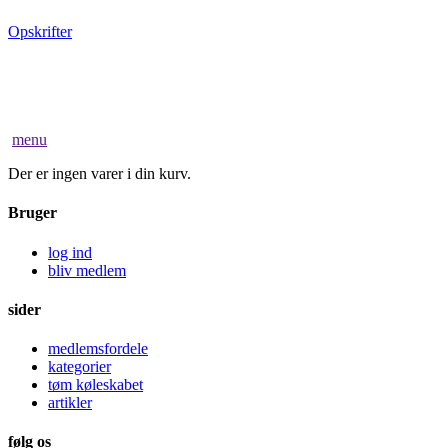
Opskrifter
menu
Der er ingen varer i din kurv.
Bruger
log ind
bliv medlem
sider
medlemsfordele
kategorier
tøm køleskabet
artikler
følg os