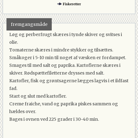
Fiskeretter
fremgangsmåde
Løg og perberfrugt skæres i tynde skiver og svitses i
olie.
Tomaterne skæres i mindre stykker og tilsættes.
Småkoger i 5-10 min til noget af væsken er fordampet.
Smages til med salt og paprika. Kartoflerne skæres i
skiver. Rødspættefiletterne drysses med salt.
Kartofler, fisk og grøntsagerne lægges lagvis i et ildfast
fad.
Start og slut med kartofler.
Creme fraiche, vand og paprika piskes sammen og
hældes over.
Bages i ovnen ved 225 grader i 30-40 min.