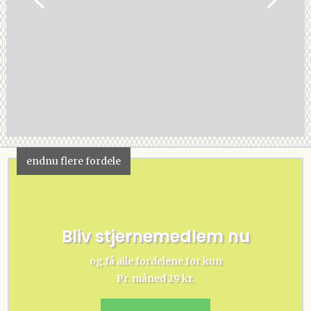
endnu flere fordele
Bliv stjernemedlem nu
og få alle fordelene for kun
Pr. måned 29 kr.