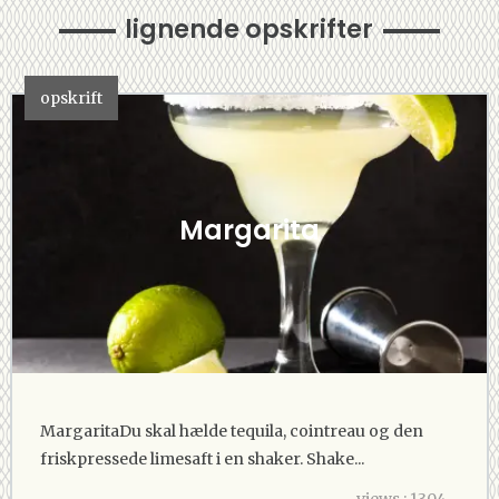
lignende opskrifter
opskrift
Margarita
MargaritaDu skal hælde tequila, cointreau og den
friskpressede limesaft i en shaker. Shake...
views : 1304