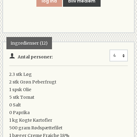
log ind
bliv medlem
ingredienser (12)
Antal personer:
2.3 stk
Løg
2 stk
Grøn Peberfrugt
1 spsk
Olie
5 stk
Tomat
0
Salt
0
Paprika
1 kg
Kogte Kartofler
500 gram
Rødspættefilet
1 bæger
Creme Fraiche 18%