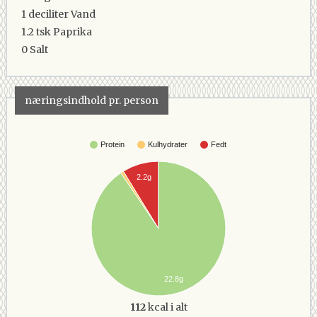
1 deciliter
Vand
1.2 tsk
Paprika
0
Salt
næringsindhold pr. person
Protein
Kulhydrater
Fedt
2.2g
22.8g
112
kcal i alt