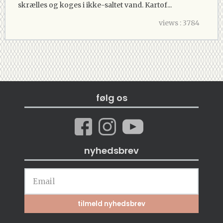
skrælles og koges i ikke-saltet vand. Kartof...
views : 3784
følg os
nyhedsbrev