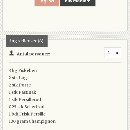
log ind
bliv medlem
ingredienser (8)
Antal personer:
3 kg
Fiskeben
2 stk
Løg
2 stk
Porre
1 stk
Pastinak
1 stk
Persillerod
0.25 stk
Sellerirod
1 bdt
Frisk Persille
100 gram
Champignon