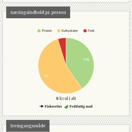
næringsindhold pr. person
Protein
Kulhydrater
Fedt
0.8g
1g
8
kcal i alt
Fiskeretter
Fedtfattig mad
fremgangsmåde