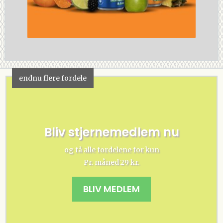
endnu flere fordele
Bliv stjernemedlem nu
og få alle fordelene for kun
Pr. måned 29 kr.
BLIV MEDLEM