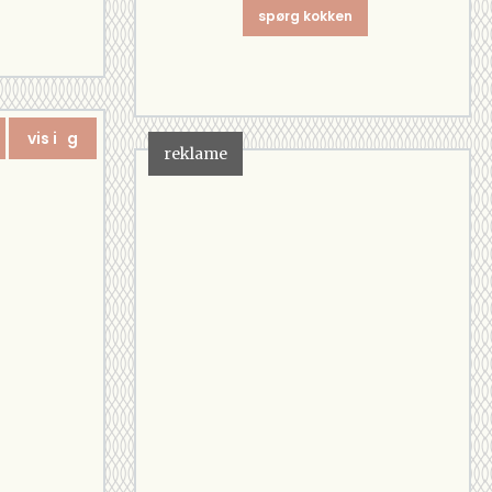
spørg kokken
vis i g
reklame