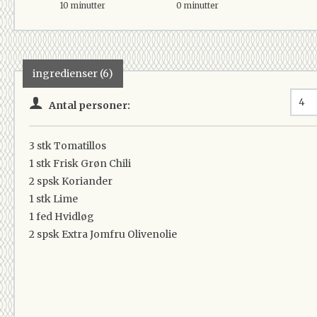
10 minutter
0 minutter
ingredienser (6)
Antal personer:
3 stk
Tomatillos
1 stk
Frisk Grøn Chili
2 spsk
Koriander
1 stk
Lime
1 fed
Hvidløg
2 spsk
Extra Jomfru Olivenolie