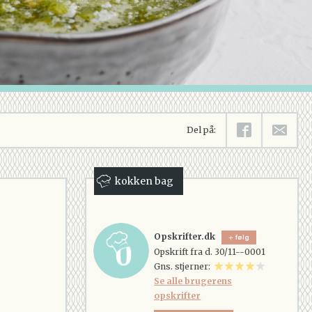
Del på:
kokken bag
Opskrifter.dk
følg
Opskrift fra d. 30/11--0001
Gns. stjerner:
Se alle brugerens
opskrifter