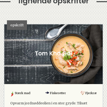
lignende opskrifter
opskrift
Tom Kha Gai
Stærk mad
Fiskeretter
Fjerkræ
Opvarm jordnøddeolien i en stor gryde. Tilsæt