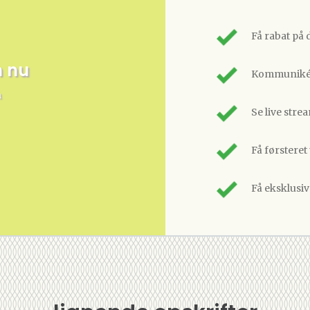
Få rabat på 
m nu
Kommunikér
n
Se live stre
Få førsteret
Få eksklusi