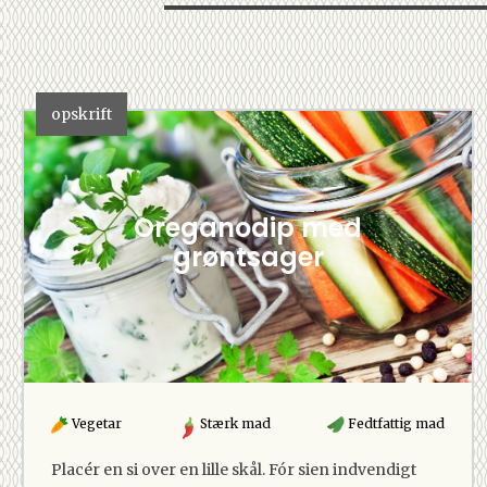
opskrift
Oreganodip med
grøntsager
Vegetar
Stærk mad
Fedtfattig mad
Placér en si over en lille skål. Fór sien indvendigt