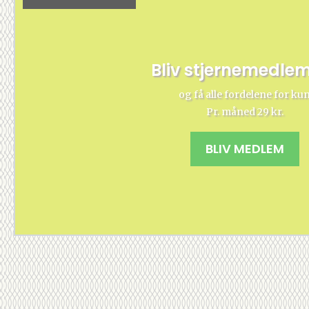
Bliv stjernemedle
og få alle fordelene for ku
Pr. måned 29 kr.
BLIV MEDLEM