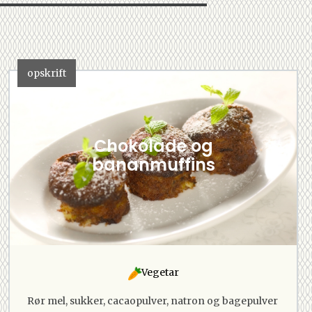
opskrift
Chokolade og
bananmuffins
Vegetar
Rør mel, sukker, cacaopulver, natron og bagepulver