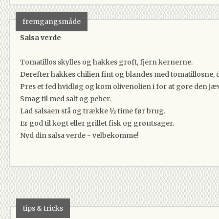
fremgangsmåde
Salsa verde
Tomatillos skylles og hakkes groft, fjern kernerne.
Derefter hakkes chilien fint og blandes med tomatillosne,
Pres et fed hvidløg og kom olivenolien i for at gøre den jæ
Smag til med salt og peber.
Lad salsaen stå og trække ½ time før brug.
Er god til kogt eller grillet fisk og grøntsager.
Nyd din salsa verde - velbekomme!
tips & tricks