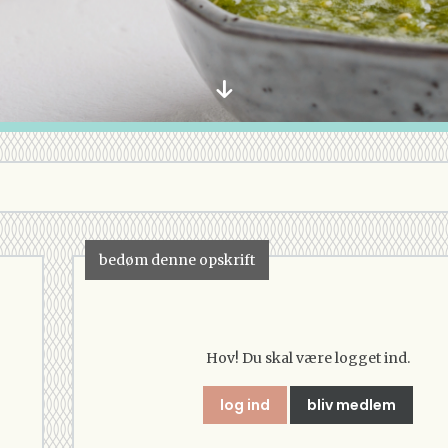
bedøm denne opskrift
Hov! Du skal være logget ind.
log ind
bliv medlem