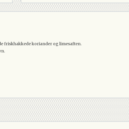
 de friskhakkede koriander og limesaften.
vn.