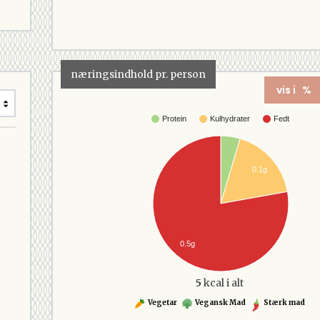
næringsindhold pr. person
vis i %
Protein
Kulhydrater
Fedt
0.1g
0.5g
5
kcal i alt
Vegetar
Vegansk Mad
Stærk mad