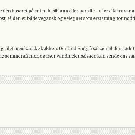
ve den baseret på enten basilikum eller persille - eller alle tre
g ost, så den er både vegansk og velegnet som erstatning for nød
brug i det mexikanske køkken. Der findes også salsaer til den sød
e lune sommeraftener, og især vandmelonsalsaen kan sende ens s