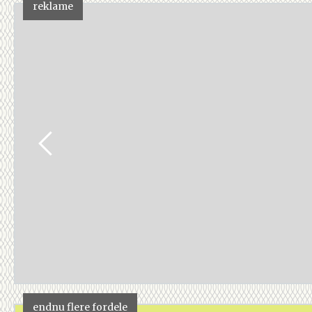
reklame
endnu flere fordele