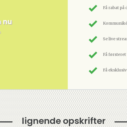
Få rabat på 
m nu
Kommunikér
n
Se live stre
Få førsteret
Få eksklusi
lignende opskrifter