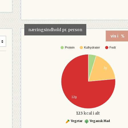
næringsindhold pr. person
vis i %
Protein
Kulhydrater
Fedt
3g
12g
123
kcal i alt
Vegetar
Vegansk Mad