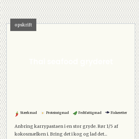
opskrift
Thai seafood gryderet
Stærk mad
Proteinrig mad
Fedtfattig mad
Fiskeretter
Anbring karrypastaen i en stor gryde. Rør 1/5 af
kokosmælken i. Bring det i kog og lad det...