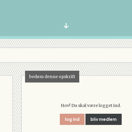
bedøm denne opskrift
Hov! Du skal være logget ind.
log ind
bliv medlem