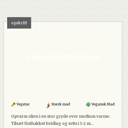
opskrift
Rød enchiladasauce
Vegetar
Stærk mad
Vegansk Mad
Opvarm olien i en stor gryde over medium varme.
Tilsæt finthakket hvidløg og svits i 1-2 m...