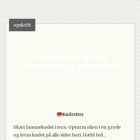
opskrift
Vinterstuvning med
lammekød og grøntsager
Kødretter
Skær lammekødet i tern. Opvarm olien i en gryde
og brun kødet på alle sider heri. Hæld fed...