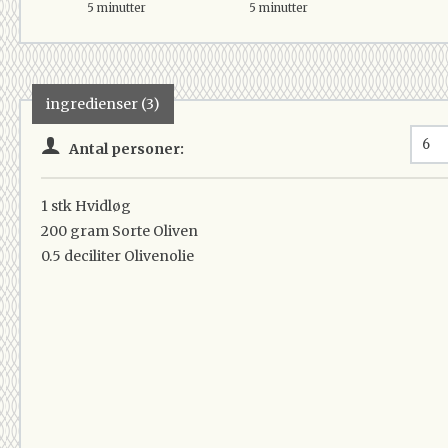
5 minutter
5 minutter
ingredienser (3)
Antal personer:
1 stk
Hvidløg
200 gram
Sorte Oliven
0.5 deciliter
Olivenolie