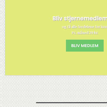
Bliv stjernemedle
og få alle fordelene for ku
Pr. måned 29 kr.
BLIV MEDLEM