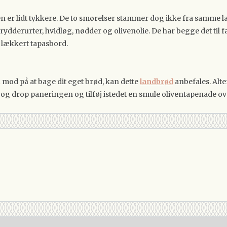
n er lidt tykkere. De to smørelser stammer dog ikke fra samme l
rydderurter, hvidløg, nødder og olivenolie. De har begge det til
t lækkert tapasbord.
u mod på at bage dit eget brød, kan dette
landbrød
anbefales. Alte
og drop paneringen og tilføj istedet en smule oliventapenade o