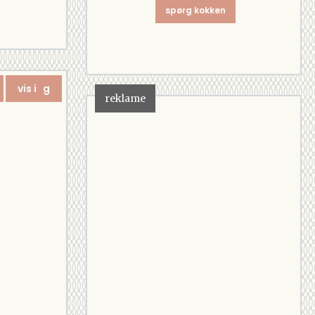
spørg kokken
vis i g
reklame