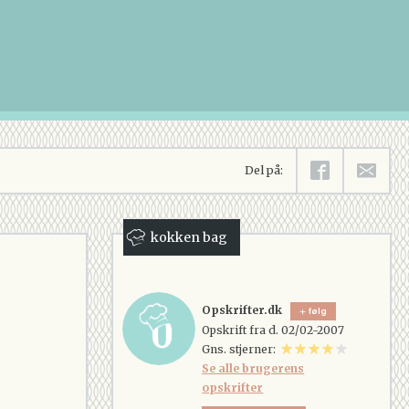
Del på:
kokken bag
Opskrifter.dk
følg
Opskrift fra d. 02/02-2007
Gns. stjerner:
Se alle brugerens
opskrifter