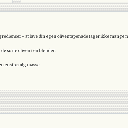
gredienser - at lave din egen oliventapenade tager ikke mange m
e sorte oliven i en blender.
 en ensformig masse.