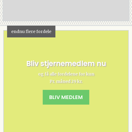
endnu flere fordele
Bliv stjernemedlem nu
og få alle fordelene for kun
Pr. måned 29 kr.
BLIV MEDLEM