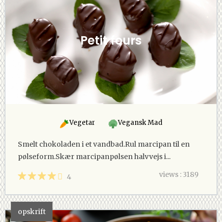
Petit fours
Vegetar
Vegansk Mad
Smelt chokoladen i et vandbad.Rul marcipan til en
pølseform.Skær marcipanpølsen halvvejs i...
views : 3189
4
opskrift