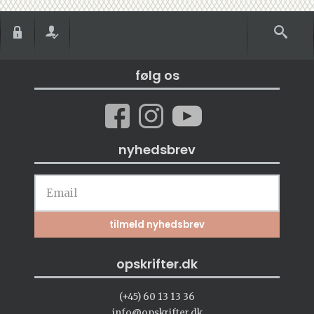
følg os
nyhedsbrev
opskrifter.dk
(+45) 60 13 13 36
info@opskrifter.dk