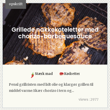
opskrift
Grillede nakkekoteletter med
chorizo-barbequesauce
Stærk mad
Kødretter
Pensl grillristen med lidt olie og klargør grillen til
middel varme.Skær chorizo i tern og...
views : 2977