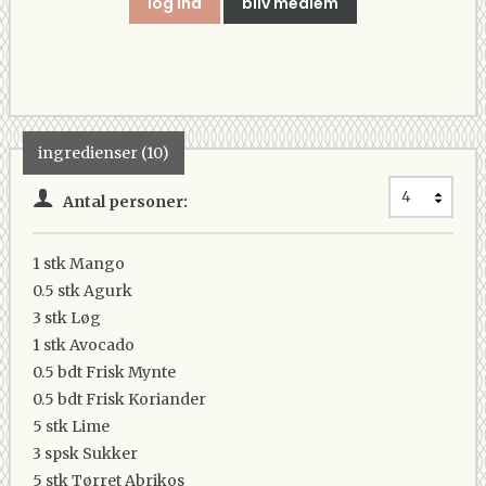
log ind
bliv medlem
ingredienser (10)
Antal personer:
1 stk
Mango
0.5 stk
Agurk
3 stk
Løg
1 stk
Avocado
0.5 bdt
Frisk Mynte
0.5 bdt
Frisk Koriander
5 stk
Lime
3 spsk
Sukker
5 stk
Tørret Abrikos