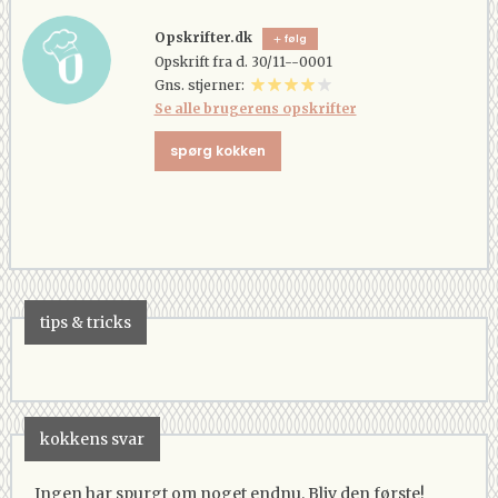
Opskrifter.dk
følg
Opskrift fra d. 30/11--0001
Gns. stjerner:
Se alle brugerens opskrifter
spørg kokken
tips & tricks
kokkens svar
Ingen har spurgt om noget endnu. Bliv den første!