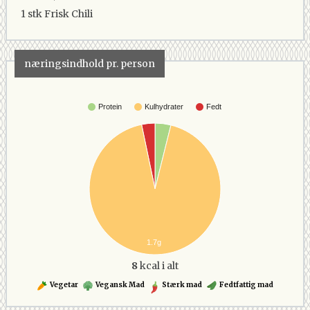
1 stk
Frisk Chili
næringsindhold pr. person
Protein
Kulhydrater
Fedt
1.7g
8
kcal i alt
Vegetar
Vegansk Mad
Stærk mad
Fedtfattig mad