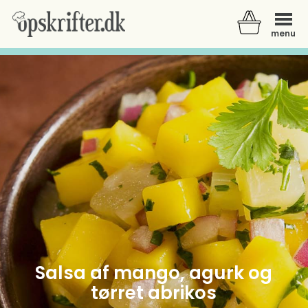
menu
Der er ingen varer i din kurv.
Salsa af mango, agurk og
tørret abrikos