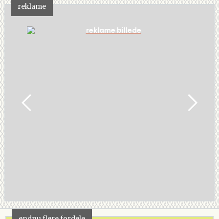
reklame
endnu flere fordele