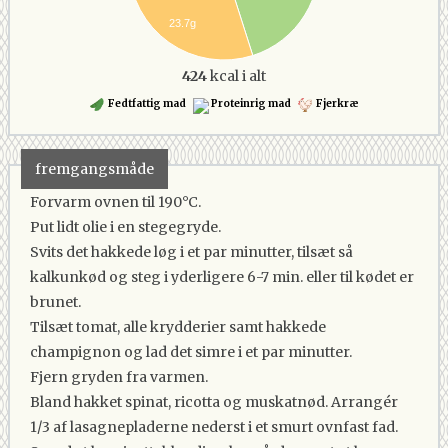
23.7g
424
kcal i alt
Fedtfattig mad
Proteinrig mad
Fjerkræ
fremgangsmåde
Forvarm ovnen til 190°C.
Put lidt olie i en stegegryde.
Svits det hakkede løg i et par minutter, tilsæt så
kalkunkød og steg i yderligere 6-7 min. eller til kødet er
brunet.
Tilsæt tomat, alle krydderier samt hakkede
champignon og lad det simre i et par minutter.
Fjern gryden fra varmen.
Bland hakket spinat, ricotta og muskatnød. Arrangér
1/3 af lasagnepladerne nederst i et smurt ovnfast fad.