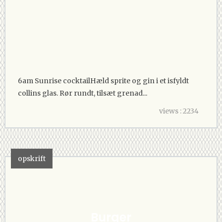
6am Sunrise cocktailHæld sprite og gin i et isfyldt
collins glas. Rør rundt, tilsæt grenad...
views : 2234
opskrift
Burger