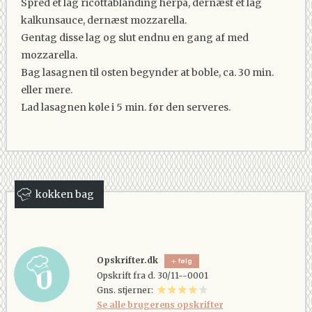
Spred et lag ricottablanding herpå, dernæst et lag
kalkunsauce, dernæst mozzarella.
Gentag disse lag og slut endnu en gang af med
mozzarella.
Bag lasagnen til osten begynder at boble, ca. 30 min.
eller mere.
Lad lasagnen køle i 5 min. før den serveres.
kokken bag
Opskrifter.dk
følg
Opskrift fra d. 30/11--0001
Gns. stjerner:
Se alle brugerens opskrifter