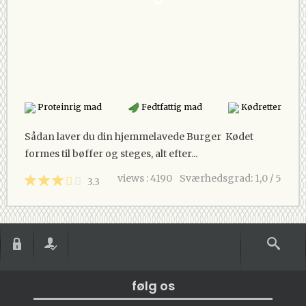
Proteinrig mad
Fedtfattig mad
Kødretter
Sådan laver du din hjemmelavede Burger Kødet
formes til bøffer og steges, alt efter...
views : 4190
Sværhedsgrad: 1,0 / 5
3.3
følg os