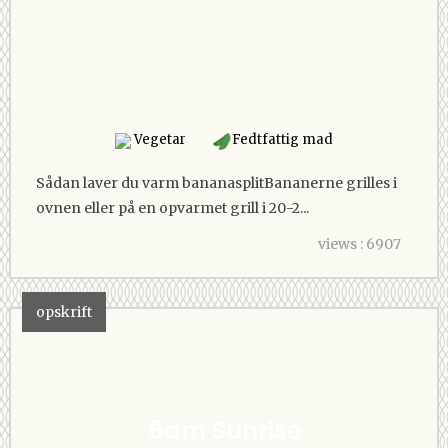
Vegetar
Fedtfattig mad
Sådan laver du varm bananasplitBananerne grilles i
ovnen eller på en opvarmet grill i 20-2...
views : 6907
opskrift
6am Sunrise