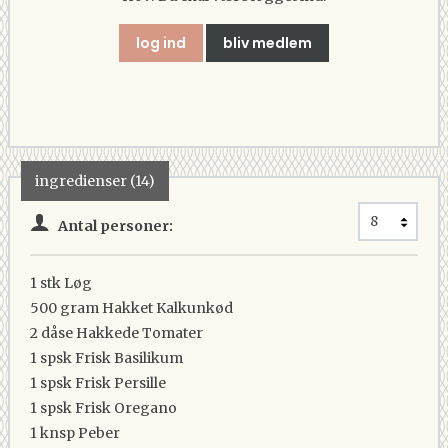
log ind
bliv medlem
ingredienser (14)
Antal personer:
1 stk
Løg
500 gram
Hakket Kalkunkød
2 dåse
Hakkede Tomater
1 spsk
Frisk Basilikum
1 spsk
Frisk Persille
1 spsk
Frisk Oregano
1 knsp
Peber