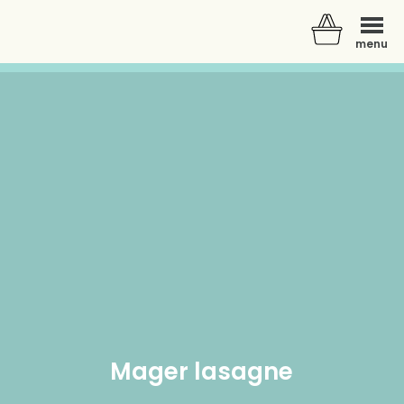
menu
Der er ingen varer i din kurv.
Mager lasagne