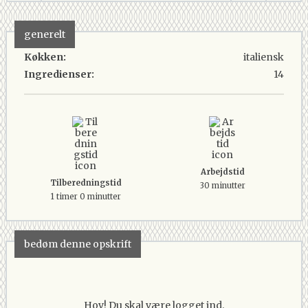
generelt
Køkken:
italiensk
Ingredienser:
14
Arbejdstid
Tilberedningstid
30 minutter
1 timer 0 minutter
bedøm denne opskrift
Hov! Du skal være logget ind.