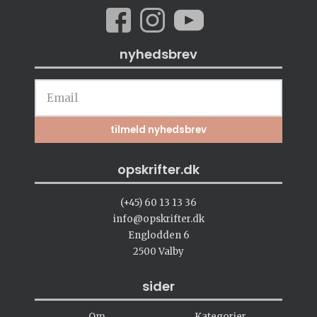
nyhedsbrev
opskrifter.dk
(+45) 60 13 13 36
info@opskrifter.dk
Englodden 6
2500 Valby
sider
Om
Kategorier