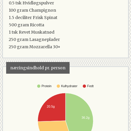
0.5 tsk
Hvidløgspulver
100 gram
Champignon
1.5 deciliter
Frisk Spinat
500 gram
Ricotta
1 tsk
Revet Muskatnød
250 gram
Lasagneplader
250 gram
Mozzarella 30+
næringsindhold pr. person
Protein
Kulhydrater
Fedt
20.5g
36.2g