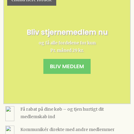
Bliv stjernemedlem nu
og få alle fordelene for kun
Pr. måned 29 kr.
BLIV MEDLEM
Få rabat på dine køb – og tjen hurtigt dit
medlemskab ind
Kommunikér direkte med andre medlemmer