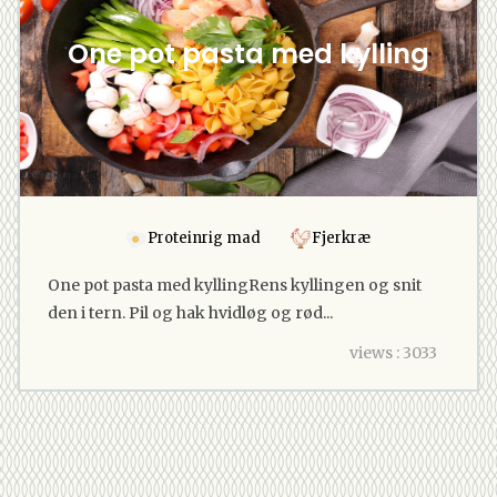
One pot pasta med kylling
Proteinrig mad
Fjerkræ
One pot pasta med kyllingRens kyllingen og snit
den i tern. Pil og hak hvidløg og rød...
views : 3033