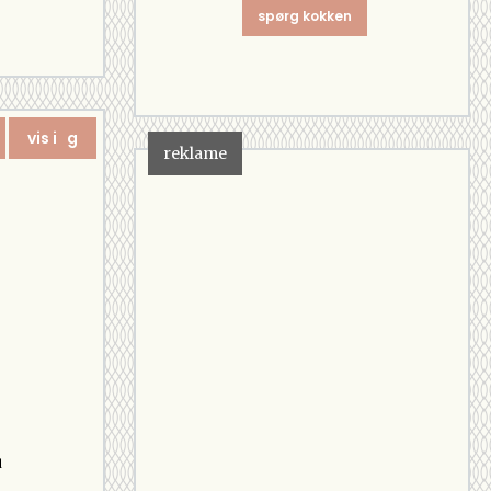
spørg kokken
vis i g
reklame
d