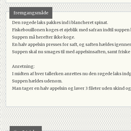
fremgangsmåde
Den røgede laks pakkes ind i blancheret spinat.
Fiskebouillonen koges et øjeblik med safran indtil suppen h
Suppen må herefter ikke koge.
En halv appelsin presses for saft, og saften hældes igennem e
Suppen skal nu smages til med appelsinsaften, samt friske
Anretning:
I midten af hver tallerken anrettes nu den røgede laks ind
Suppen hældes udenom.
Man tager en halv appelsin og laver 3 fileter uden skind o