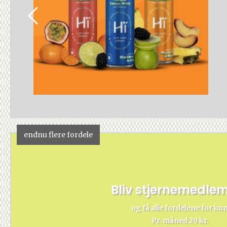
endnu flere fordele
Bliv stjernemedle
og få alle fordelene for ku
Pr. måned 29 kr.