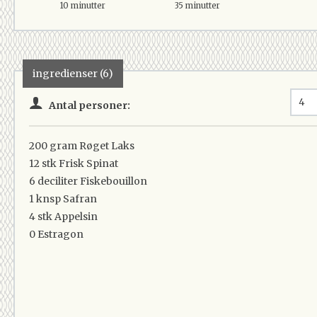
10 minutter
35 minutter
ingredienser (6)
Antal personer:
200 gram
Røget Laks
12 stk
Frisk Spinat
6 deciliter
Fiskebouillon
1 knsp
Safran
4 stk
Appelsin
0
Estragon