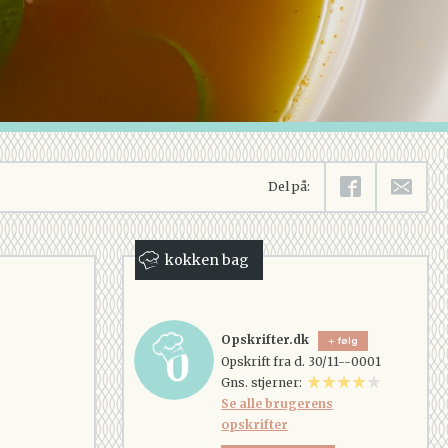
Del på:
kokken bag
Opskrifter.dk
følg
Opskrift fra d. 30/11--0001
Gns. stjerner:
Se alle brugerens
opskrifter