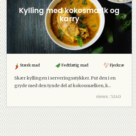
Kylling med kokosmælk og
karry
Stærk mad
Fedtfattig mad
Fjerkræ
Skær kyllingen i serveringsstykker. Put den i en
gryde med den tynde del af kokosmælken, k...
views : 5240