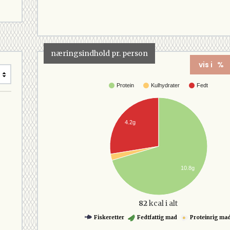
næringsindhold pr. person
vis i %
Protein
Kulhydrater
Fedt
4.2g
10.8g
82
kcal i alt
Fiskeretter
Fedtfattig mad
Proteinrig ma