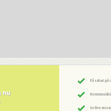
Få rabat på 
m nu
Kommunikér
n
Se live stre