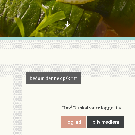
bedøm denne opskrift
Hov! Du skal være logget ind.
log ind
bliv medlem