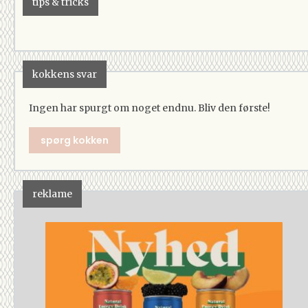
tips & tricks
kokkens svar
Ingen har spurgt om noget endnu. Bliv den første!
spørg kokken
reklame