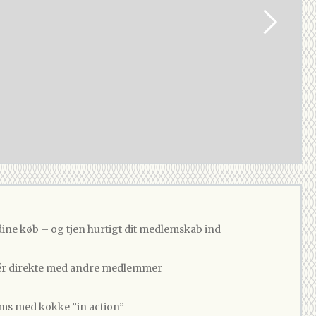
dine køb – og tjen hurtigt dit medlemskab ind
 direkte med andre medlemmer
ams med kokke ”in action”