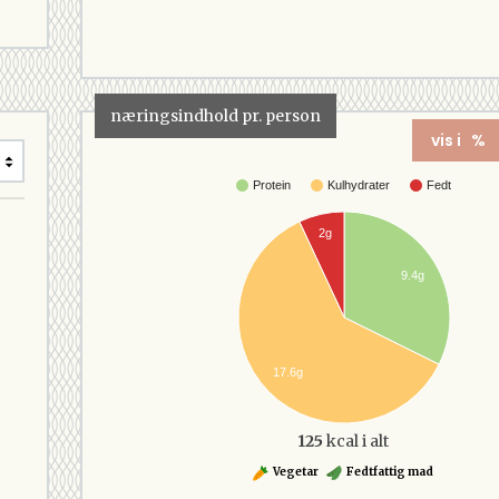
næringsindhold pr. person
vis i %
Protein
Kulhydrater
Fedt
2g
9.4g
17.6g
125
kcal i alt
Vegetar
Fedtfattig mad