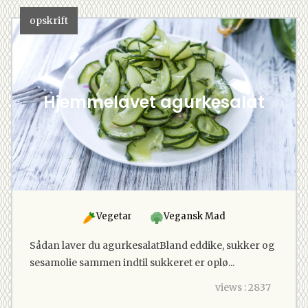
opskrift
Hjemmelavet agurkesalat
Vegetar
Vegansk Mad
Sådan laver du agurkesalatBland eddike, sukker og
sesamolie sammen indtil sukkeret er oplø...
views : 2837