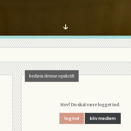
bedøm denne opskrift
Hov! Du skal være logget ind.
log ind
bliv medlem