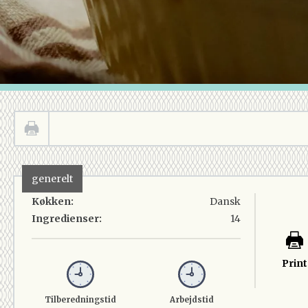
generelt
Køkken:
Dansk
Ingredienser:
14
Print
Tilberedningstid
Arbejdstid