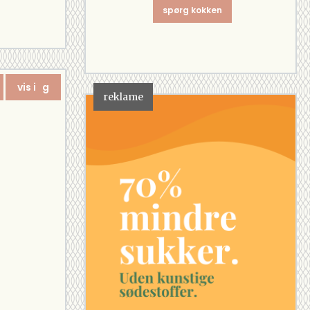
spørg kokken
vis i g
reklame