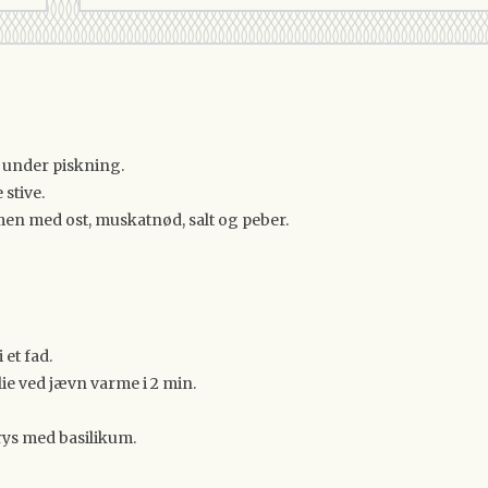
 under piskning.
stive.
n med ost, muskatnød, salt og peber.
et fad.
lie ved jævn varme i 2 min.
ys med basilikum.