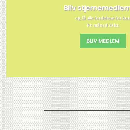
Bliv stjernemedle
og få alle fordelene for ku
Pr. måned 29 kr.
BLIV MEDLEM