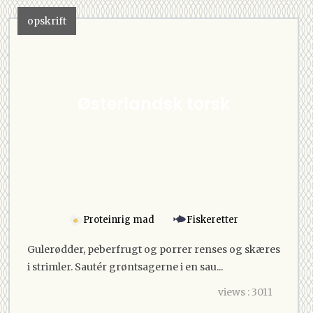
opskrift
Østerlandsk torsk
Proteinrig mad
Fiskeretter
Gulerødder, peberfrugt og porrer renses og skæres
i strimler. Sautér grøntsagerne i en sau...
views : 3011