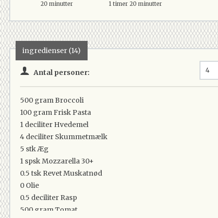
20 minutter
1 timer 20 minutter
ingredienser (14)
Antal personer:
500 gram
Broccoli
100 gram
Frisk Pasta
1 deciliter
Hvedemel
4 deciliter
Skummetmælk
5 stk
Æg
1 spsk
Mozzarella 30+
0.5 tsk
Revet Muskatnød
0
Olie
0.5 deciliter
Rasp
500 gram
Tomat