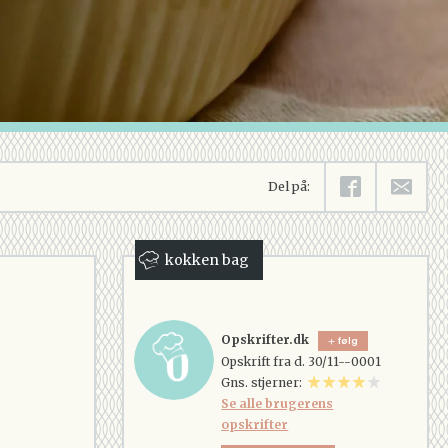
Del på:
kokken bag
Opskrifter.dk
følg
Opskrift fra d. 30/11--0001
Gns. stjerner:
Se alle brugerens
opskrifter