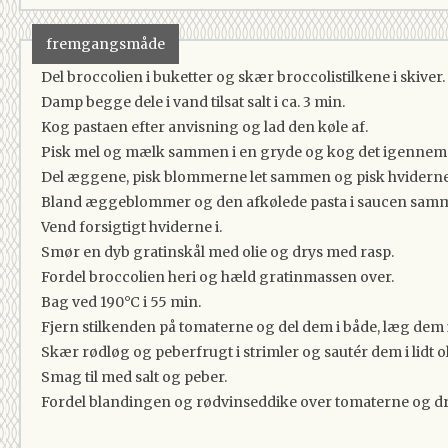
2 stk
Rødløg
1 stk
Rød Peberfrugt
fremgangsmåde
2 tsk
Olivenolie
Del broccolien i buketter og skær broccolistilkene i skiver.
0.5 deciliter
Rødvinseddike
Damp begge dele i vand tilsat salt i ca. 3 min.
Kog pastaen efter anvisning og lad den køle af.
Pisk mel og mælk sammen i en gryde og kog det igennem
Del æggene, pisk blommerne let sammen og pisk hviderne 
Bland æggeblommer og den afkølede pasta i saucen samme
Vend forsigtigt hviderne i.
Smør en dyb gratinskål med olie og drys med rasp.
Fordel broccolien heri og hæld gratinmassen over.
Bag ved 190°C i 55 min.
Fjern stilkenden på tomaterne og del dem i både, læg dem i 
Skær rødløg og peberfrugt i strimler og sautér dem i lidt o
Smag til med salt og peber.
Fordel blandingen og rødvinseddike over tomaterne og dr