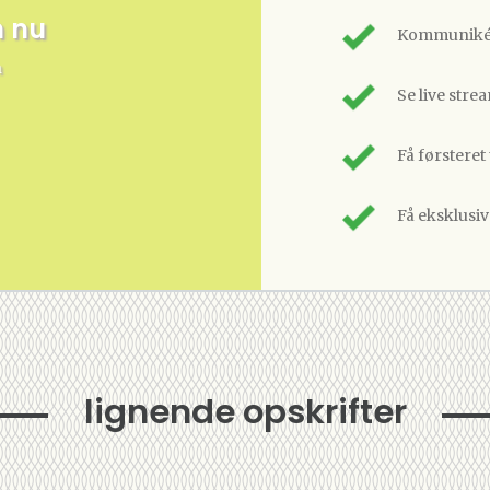
m nu
Kommunikér
n
Se live stre
Få førsteret
Få eksklusi
lignende opskrifter