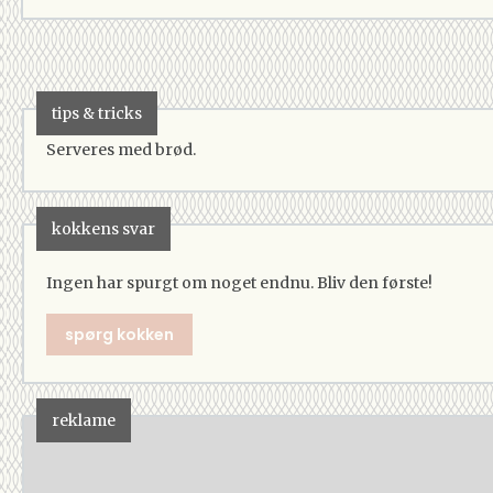
tips & tricks
Serveres med brød.
kokkens svar
Ingen har spurgt om noget endnu. Bliv den første!
spørg kokken
reklame