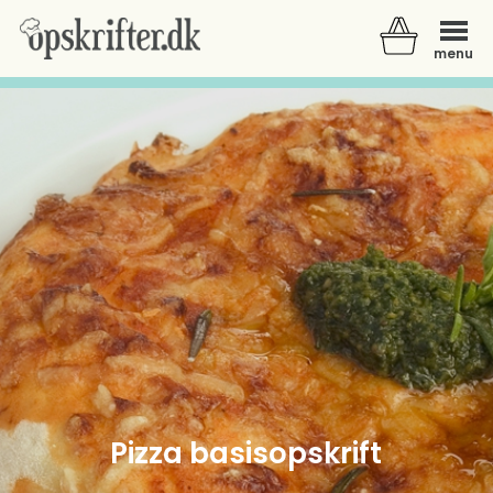
menu
Der er ingen varer i din kurv.
Pizza basisopskrift