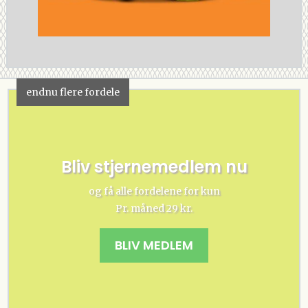
endnu flere fordele
Bliv stjernemedlem nu
og få alle fordelene for kun
Pr. måned 29 kr.
BLIV MEDLEM