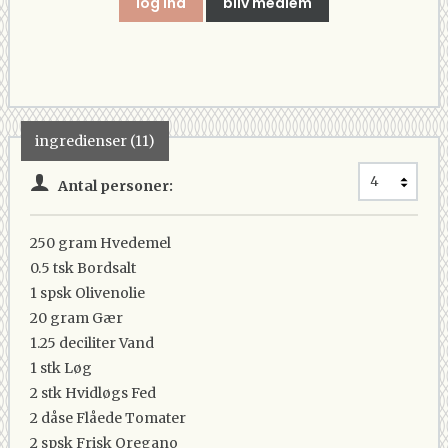
log ind
bliv medlem
ingredienser (11)
Antal personer:
250 gram
Hvedemel
0.5 tsk
Bordsalt
1 spsk
Olivenolie
20 gram
Gær
1.25 deciliter
Vand
1 stk
Løg
2 stk
Hvidløgs Fed
2 dåse
Flåede Tomater
2 spsk
Frisk Oregano