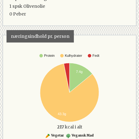
1 spsk
Olivenolie
0
Peber
næringsindhold pr. person
Protein
Kulhydrater
Fedt
7.4g
43.3g
217
kcal i alt
Vegetar
Vegansk Mad