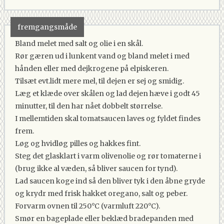
fremgangsmåde
Bland melet med salt og olie i en skål.
Rør gæren ud i lunkent vand og bland melet i med
hånden eller med dejkrogene på elpiskeren.
Tilsæt evt.lidt mere mel, til dejen er sej og smidig.
Læg et klæde over skålen og lad dejen hæve i godt 45
minutter, til den har nået dobbelt størrelse.
I mellemtiden skal tomatsaucen laves og fyldet findes
frem.
Løg og hvidløg pilles og hakkes fint.
Steg det glasklart i varm olivenolie og rør tomaterne i
(brug ikke al væden, så bliver saucen for tynd).
Lad saucen koge ind så den bliver tyk i den åbne gryde
og krydr med frisk hakket oregano, salt og peber.
Forvarm ovnen til 250°C (varmluft 220°C).
Smør en bageplade eller beklæd bradepanden med