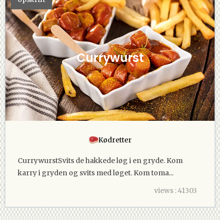
Currywurst
Kødretter
CurrywurstSvits de hakkede løg i en gryde. Kom
karry i gryden og svits med løget. Kom toma...
views : 41303