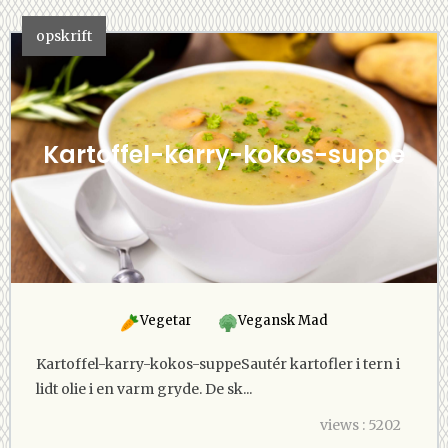
opskrift
Kartoffel-karry-kokos-suppe
Vegetar
Vegansk Mad
Kartoffel-karry-kokos-suppeSautér kartofler i tern i
lidt olie i en varm gryde. De sk...
views : 5202