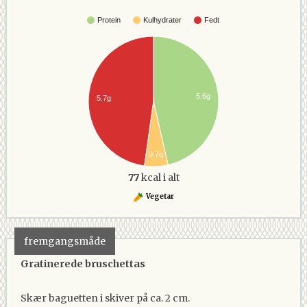
Protein
Kulhydrater
Fedt
5.6g
5.7g
0.7g
77
kcal i alt
Vegetar
fremgangsmåde
Gratinerede bruschettas
Skær baguetten i skiver på ca. 2 cm.