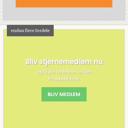
endnu flere fordele
Bliv stjernemedlem nu
og få alle fordelene for kun
Pr. måned 29 kr.
BLIV MEDLEM