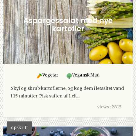
Aspargessalat med nye
kartofler
Vegetar
Vegansk Mad
Skyl og skrub kartoflerne, og kog dem i letsaltet vand
i 15 minutter. Pisk saften af 1 cit...
views : 2815
opskrift