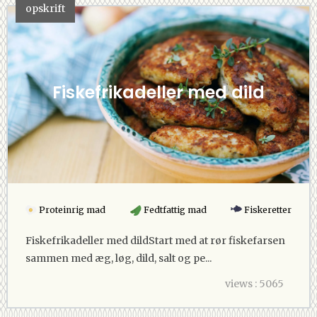
opskrift
Fiskefrikadeller med dild
Proteinrig mad
Fedtfattig mad
Fiskeretter
Fiskefrikadeller med dildStart med at rør fiskefarsen
sammen med æg, løg, dild, salt og pe...
views : 5065