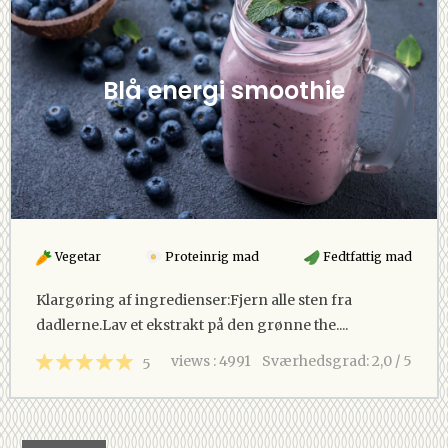
Blå energi smoothie
Vegetar
Proteinrig mad
Fedtfattig mad
Klargøring af ingredienser:Fjern alle sten fra
dadlerne.Lav et ekstrakt på den grønne the....
views : 4991
Sværhedsgrad: 2,0 / 5
5