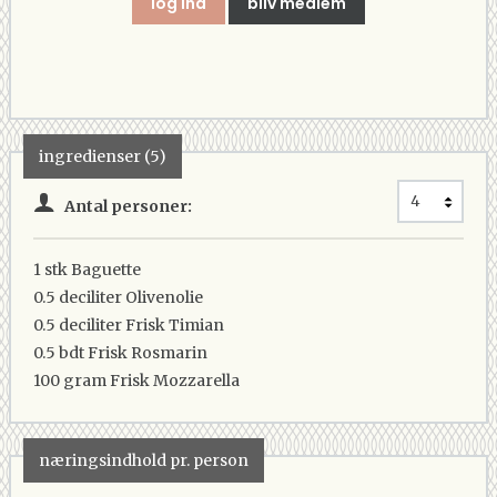
log ind
bliv medlem
ingredienser (5)
Antal personer:
1 stk
Baguette
0.5 deciliter
Olivenolie
0.5 deciliter
Frisk Timian
0.5 bdt
Frisk Rosmarin
100 gram
Frisk Mozzarella
næringsindhold pr. person