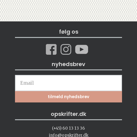
følg os
nyhedsbrev
opskrifter.dk
(+45) 60 13 13 36
info@opskrifter.dk