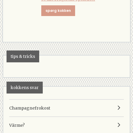
spørg kokken
tips & tricks
kokkens svar
Champagnefrokost
Värme?