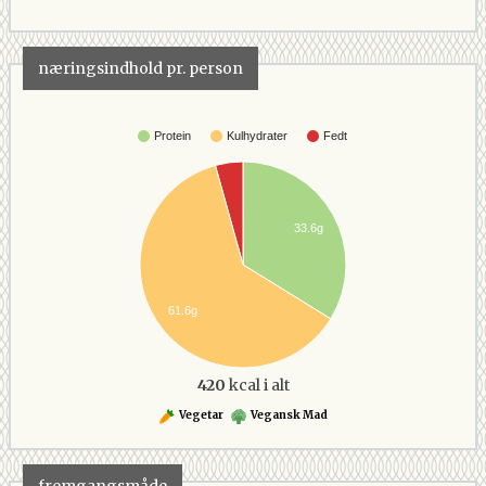
næringsindhold pr. person
Protein
Kulhydrater
Fedt
33.6g
61.6g
420
kcal i alt
Vegetar
Vegansk Mad