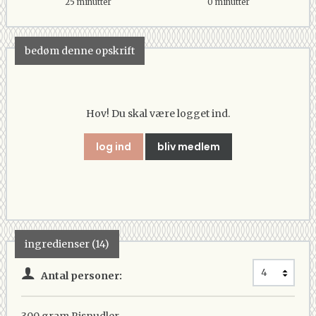
25 minutter
0 minutter
bedøm denne opskrift
Hov! Du skal være logget ind.
log ind
bliv medlem
ingredienser (14)
Antal personer: