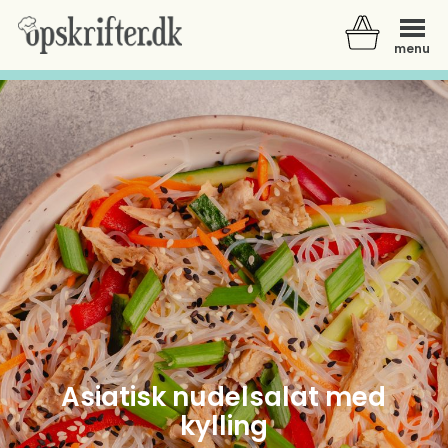
menu
Der er ingen varer i din kurv.
Asiatisk nudelsalat med
kylling