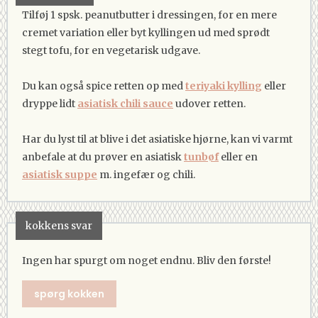
Tilføj 1 spsk. peanutbutter i dressingen, for en mere
cremet variation eller byt kyllingen ud med sprødt
stegt tofu, for en vegetarisk udgave.
Du kan også spice retten op med
teriyaki kylling
eller
dryppe lidt
asiatisk chili sauce
udover retten.
Har du lyst til at blive i det asiatiske hjørne, kan vi varmt
anbefale at du prøver en asiatisk
tunbøf
eller en
asiatisk suppe
m. ingefær og chili.
kokkens svar
Ingen har spurgt om noget endnu. Bliv den første!
spørg kokken