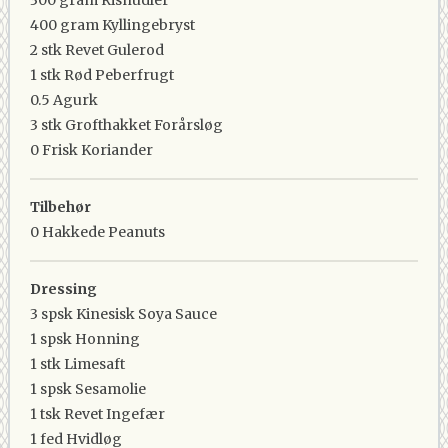
300 gram
Risnudler
400 gram
Kyllingebryst
2 stk
Revet Gulerod
1 stk
Rød Peberfrugt
0.5
Agurk
3 stk
Grofthakket Forårsløg
0
Frisk Koriander
Tilbehør
0
Hakkede Peanuts
Dressing
3 spsk
Kinesisk Soya Sauce
1 spsk
Honning
1 stk
Limesaft
1 spsk
Sesamolie
1 tsk
Revet Ingefær
1 fed
Hvidløg