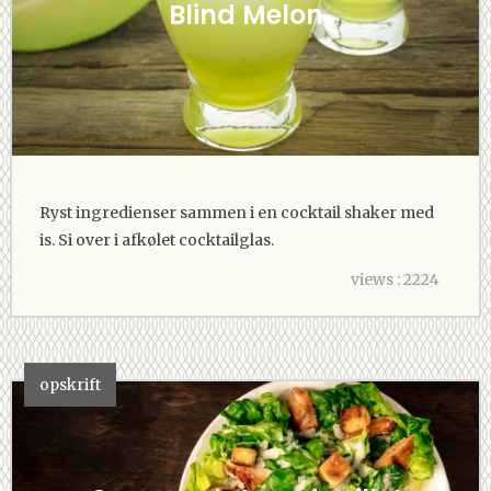
Blind Melon
Ryst ingredienser sammen i en cocktail shaker med
is. Si over i afkølet cocktailglas.
views : 2224
opskrift