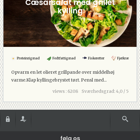
Cæsarsalat med grillet
kylling
Proteinrig mad
Fedtfattig mad
Fiskeretter
Fjerkræ
Opvarm en let olieret grillpande over middelhøj
varme.Klap kyllingebrystet tørt. Pensl med...
views : 6208
Sværhedsgrad: 4,0 / 5
følg os