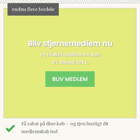
endnu flere fordele
Bliv stjernemedlem nu
og få alle fordelene for kun
Pr. måned 29 kr.
BLIV MEDLEM
Få rabat på dine køb – og tjen hurtigt dit
medlemskab ind