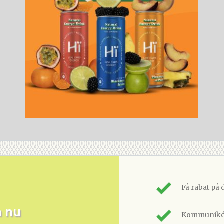
Få rabat på 
m nu
Kommunikér