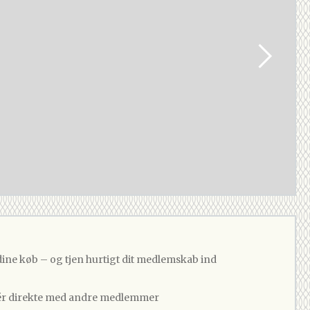
dine køb – og tjen hurtigt dit medlemskab ind
 direkte med andre medlemmer