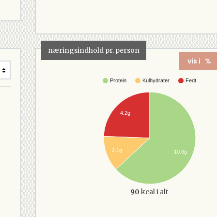
næringsindhold pr. person
vis i %
Protein
Kulhydrater
Fedt
4.2g
2.1g
10.8g
90
kcal i alt