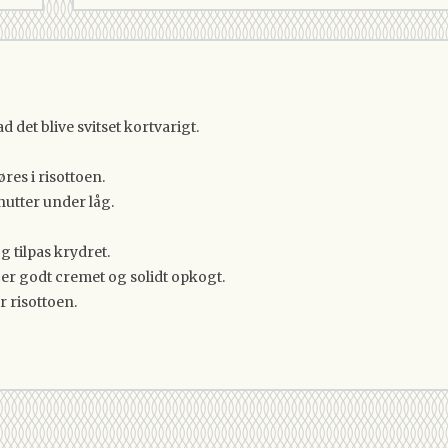
ad det blive svitset kortvarigt.
es i risottoen.
inutter under låg.
g tilpas krydret.
 er godt cremet og solidt opkogt.
r risottoen.