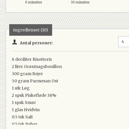
0 minutter
30 minutter
ingredienser (10)
Antal personer:
6 deciliter
Risottoris
2 liter
Grøntsagsbouillon
300 gram
Rejer
50 gram
Parmesan Ost
1 stk
Løg
2 spsk
Piskefløde 38%
1 spsk
Smør
1 glas
Hvidvin
0.5 tsk
Salt
0.5 tsk
Peber