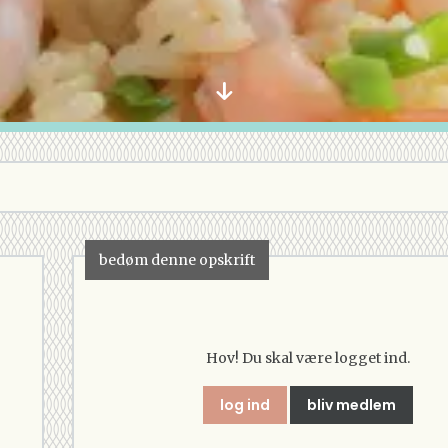
bedøm denne opskrift
Hov! Du skal være logget ind.
log ind
bliv medlem