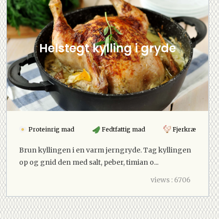
Helstegt kylling i gryde
Proteinrig mad
Fedtfattig mad
Fjerkræ
Brun kyllingen i en varm jerngryde. Tag kyllingen
op og gnid den med salt, peber, timian o...
views : 6706