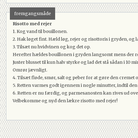
fremgangsmåde
Risotto med rejer
1. Kog vand til bouillonen.
2. Hak løget fint. Hæld løg, rejer og risottoris i gryden, og l
3. Tilsæt nu hvidvinen og kog det op.
Herefter hældes bouillonen i gryden langsomt mens der rør
Juster blusset til kun halv styrke og lad det stå sådan i 10 m
Omrør jævnligt.
4. Tilsæt fløde, smør, salt og peber for at gøre den cremet o
5. Retten varmes godt igennem i nogle minutter, indtil den
6. Retten er nu færdig, og parmesanosten kan rives ud ove
Velbekomme og nyd den lækre risotto med rejer!