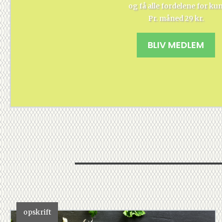
og få alle fordelene for ku
Pr. måned 29 kr.
BLIV MEDLEM
opskrift