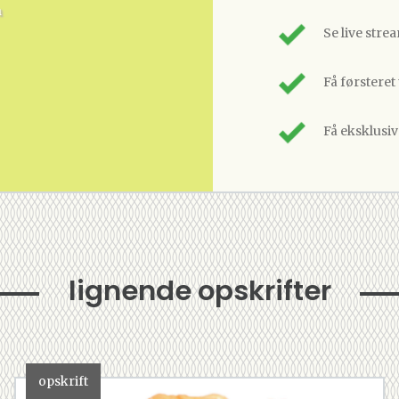
n
Se live stre
Få førsteret
Få eksklusi
lignende opskrifter
opskrift