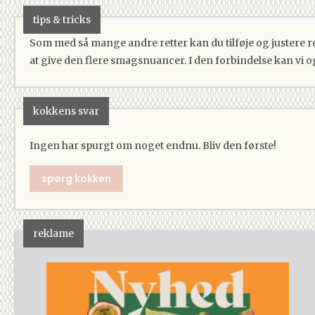
tips & tricks
Som med så mange andre retter kan du tilføje og justere ret
at give den flere smagsnuancer. I den forbindelse kan vi 
kokkens svar
Ingen har spurgt om noget endnu. Bliv den første!
spørg kokken
reklame