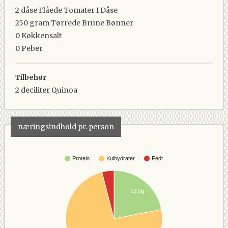
2 dåse
Flåede Tomater I Dåse
250 gram
Tørrede Brune Bønner
0
Køkkensalt
0
Peber
Tilbehør
2 deciliter
Quinoa
næringsindhold pr. person
Protein
Kulhydrater
Fedt
19.0g