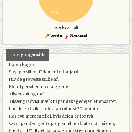
64.4g
364
kcal i alt
Vegetar
Stærk mad
fremgangsmåde
Pandekager:
Skyl persillen tiI den er fri for jord.
Hiv de groveste stilke af.
Blend persillen med æggene.
Tilsæt salt og mel.
Tilsæt gradvist mælk til pandekagedejen er ensartet.
Lad dejen hvile i køleskab mindst 30 minutter.
Rør evt. mere mælk i, hvis dejen er for tyk.
Varm panden godt op, og smelt en klat smør på den,
hæld ca. 1/2 dl dej på panden, og steg pandekagen