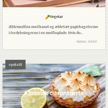
Vegetar
Æblemuffins med kanel og æbleSæt papirbageforme
i fordybningerne i en muffinplade. Hvis du...
views : 4640
opskrift
Klassisk citrontærte