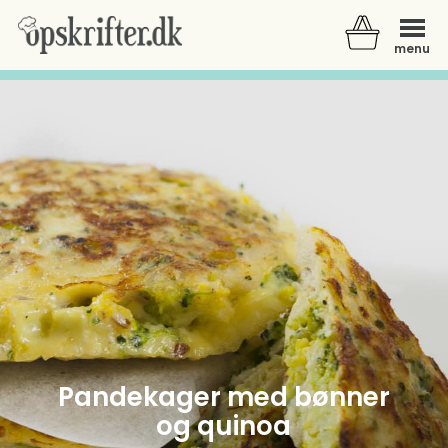
menu
Der er ingen varer i din kurv.
Pandekager med bønner
og quinoa