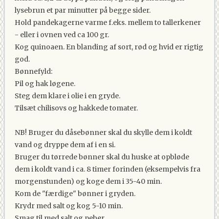
lysebrun et par minutter på begge sider.
Hold pandekagerne varme f.eks. mellem to tallerkener
- eller i ovnen ved ca 100 gr.
Kog quinoaen. En blanding af sort, rød og hvid er rigtig
god.
Bønnefyld:
Pil og hak løgene.
Steg dem klare i olie i en gryde.
Tilsæt chilisovs og hakkede tomater.
NB! Bruger du dåsebønner skal du skylle dem i koldt
vand og dryppe dem af i en si.
Bruger du tørrede bønner skal du huske at opbløde
dem i koldt vand i ca. 8 timer forinden (eksempelvis fra
morgenstunden) og koge dem i 35-40 min.
Kom de "færdige" bønner i gryden.
Krydr med salt og kog 5-10 min.
Smag til med salt og peber.