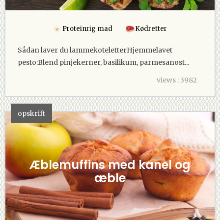
Proteinrig mad
Kødretter
Sådan laver du lammekoteletterHjemmelavet
pesto:Blend pinjekerner, basilikum, parmesanost...
views : 3982
opskrift
Æblemuffins med kanel og
æble