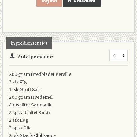
log ind
bliv medlem
ingredienser (14)
Antal personer:
200 gram
Bredbladet Persille
3 stk
Æg
1 tsk
Groft Salt
200 gram
Hvedemel
4 deciliter
Sødmælk
2 spsk
Usaltet Smør
2 stk
Løg
2 spsk
Olie
2 tsk
Stærk Chilisauce