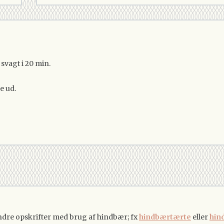
svagt i 20 min.
e ud.
andre opskrifter med brug af hindbær; fx
hindbærtærte
eller
hin