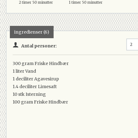
2 timer 50 minutter
1 timer 50 minutter
ingredienser (6)
Antal personer:
300 gram
Friske Hindbær
1 liter
Vand
1 deciliter
Agavesirup
1.4 deciliter
Limesaft
10 stk
Isterning
100 gram
Friske Hindbær