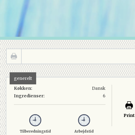
generelt
Køkken:
Dansk
Ingredienser:
6
Print
Tilberedningstid
Arbejdstid