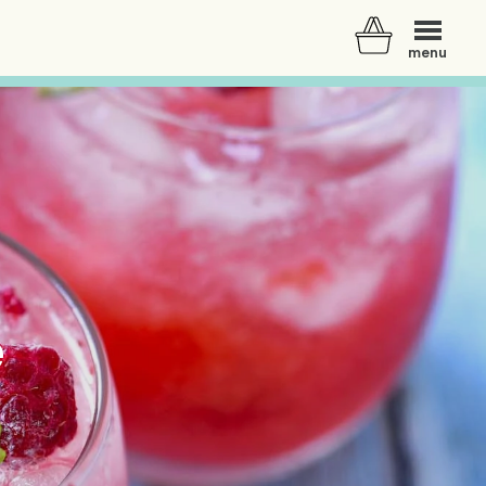
menu
e