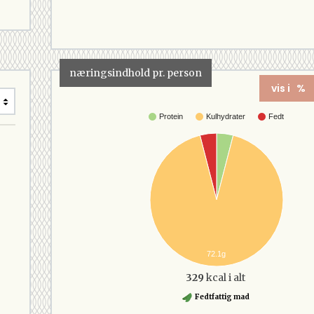
næringsindhold pr. person
vis i %
Protein
Kulhydrater
Fedt
72.1g
329
kcal i alt
Fedtfattig mad