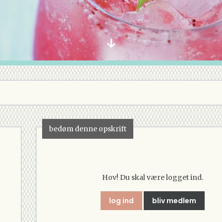
bedøm denne opskrift
Hov! Du skal være logget ind.
log ind
bliv medlem