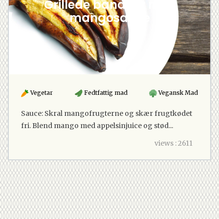
Grillede bananer med
mangosauce
Vegetar
Fedtfattig mad
Vegansk Mad
Sauce: Skral mangofrugterne og skær frugtkødet
fri. Blend mango med appelsinjuice og stød...
views : 2611