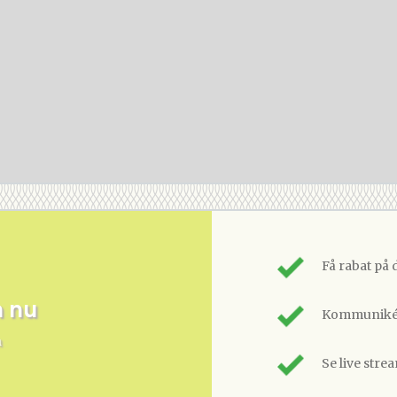
Få rabat på 
m nu
Kommunikér
n
Se live stre