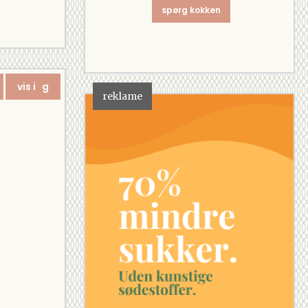
spørg kokken
vis i g
reklame