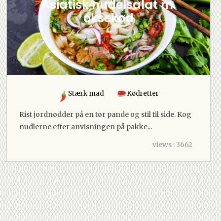
Asiatisk nudelsalat m.
oksekød
Stærk mad
Kødretter
Rist jordnødder på en tør pande og stil til side. Kog
nudlerne efter anvisningen på pakke...
views : 3662