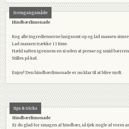
fremgangsmåde
Hindbærlimonade
Kog alle ingredienserne langsomt op og lad massen simre 
Lad massen trække i 1 time.
Hæld saften igennem en si uden at presse og smid bærren
Stilles på køl.
Enjoy! Den hindbærlimonade er nu klar til at blive nydt.
tips & tricks
Hindbærlimonade
Er du glad for smagen af hindbær, så tjek nogle af vores 