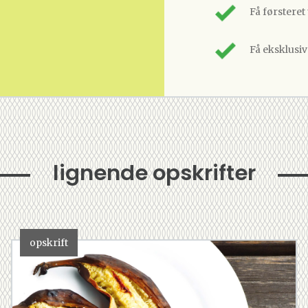
Få førsteret
Få eksklusi
lignende opskrifter
opskrift