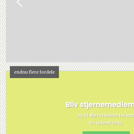
endnu flere fordele
Bliv stjernemedle
og få alle fordelene for ku
Pr. måned 29 kr.