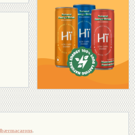
dbærmacarons
.